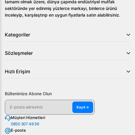
tamamı olmak üzere, dünya çapında endüstriyel mutfak
kalitenizi artırabilirsiniz. Daha fazla bilgi ve sipariş için
sektöründe yer edinmiş yüzlerce markayı, binlerce ürünü
Arıgastro.com'u ziyaret edebilirsiniz.
inceleyip, karşılaştırıp en uygun fiyatlarla satın alabilirsiniz.
Kategoriler
Sözleşmeler
Hızlı Erişim
Bültenimize Abone Olun
Kayıt
→
Müşteri Hizmetleri
0850 307 49 56
E-posta