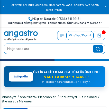
Öztiryakiler Marka Ürünlerde Kredi Kartına Vade Farksız 9 Ay'a Varan
Taksit İmkanı!
Müşteri Destek:
0(536) 611 99 51
İndirimdekiler
İletişim
Müşteri Hizmetleri
Yeni Ürünler
Siparişim Nerede?
0
Giriş Yap / Kaydol
ÖZTIRYAKILER MARKA TÜM ÜRÜNLERDE
VADE FARKSIZ 9 TAKSIT!
9 Taksitten Yararlanmak İçin Tıklayın!
Anasayfa
/
Ana Mutfak Ekipmanları
/
Endüstriyel Buz Makinesi
/
Brema Buz Makinesi