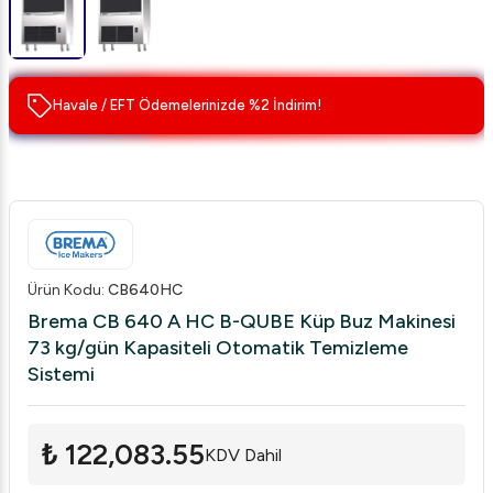
Havale / EFT Ödemelerinizde %2 İndirim!
Ürün Kodu
:
CB640HC
Brema CB 640 A HC B-QUBE Küp Buz Makinesi
73 kg/gün Kapasiteli Otomatik Temizleme
Sistemi
₺ 122,083.55
KDV Dahil