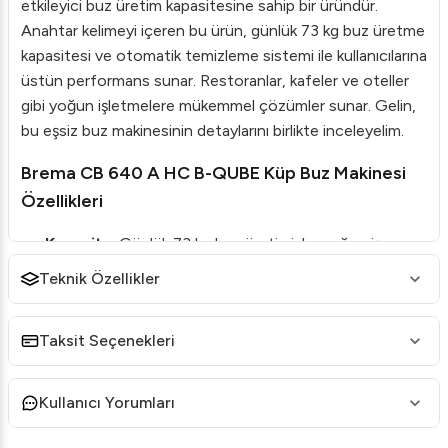
etkileyici buz üretim kapasitesine sahip bir üründür.
Anahtar kelimeyi içeren bu ürün, günlük 73 kg buz üretme
kapasitesi ve otomatik temizleme sistemi ile kullanıcılarına
üstün performans sunar. Restoranlar, kafeler ve oteller
gibi yoğun işletmelere mükemmel çözümler sunar. Gelin,
bu eşsiz buz makinesinin detaylarını birlikte inceleyelim.
Brema CB 640 A HC B-QUBE Küp Buz Makinesi
Özellikleri
Kapasite
: Günlük 73 kg buz üretimiyle, yoğun iş
temposuna mükemmel uyum sağlar.
Teknik Özellikler
Otomatik Temizleme Sistemi
: Bu pratik sistem,
makinenizin hijyenik ve bakımı kolay bir şekilde
Taksit Seçenekleri
çalışmasını sağlar.
Enerji Verimliliği
: Düşük enerji tüketimi sayesinde
Kullanıcı Yorumları
çevre dostu bir çözümdür.
Dayanıklı Yapı
: Paslanmaz çelik gövdesi, uzun ömürlü