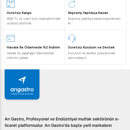
Sıkça Sorulan Sorular
Ücretsiz Kargo
Alışveriş Yaptıkça Kazan
Brema CB 640 A HC B-QUBE buz makinesi hangi
3000 TL ve üzeri tüm siparişlerinizde
Alışveriş yaptıkça kazanmaya devam
ücretsiz teslimat.
et
işletmeler için uygundur?
Bu buz makinesi, büyük restoranlar, oteller, catering
firmaları ve barlar için idealdir.
Havale İle Ödemede %2 İndirim
Ücretsiz Kurulum ve Destek
Makinenin temizliği nasıl sağlanır?
Havale ile yapacağın ödemelerde
Kurulum ve destek süreçlerinde
Otomatik temizleme sistemi sayesinde, makinenin bakımı
indirimi yakala
yanınızdayız.
oldukça pratik ve hijyenik şekilde gerçekleştirilir.
Buz makinesi ne kadar enerji tüketir?
Buz makinesi, 0,59 kW güç ile çalışır ve enerji verimliliği
sunar.
Brema CB 640 A HC B-QUBE Küp Buz Makinesi, işinizin
ihtiyaçlarını karşılayabilecek bir buz üretim çözümü sunar.
Yüksek kapasitesi ve dayanıklılığı sayesinde, işletmenizin
Arı Gastro, Profesyonel ve Endüstriyel mutfak sektörünün e-
ticaret platformudur. Arı Gastro'da başta yerli markaların
verimliliğini artıracak bu ürünü tercih ederek, servis