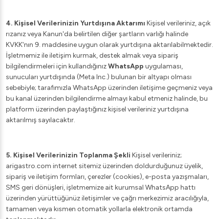
4. Kişisel Verilerinizin Yurtdışına Aktarımı
Kişisel verileriniz, açık
rızanız veya Kanun'da belirtilen diğer şartların varlığı halinde
KVKK'nın 9. maddesine uygun olarak yurtdışına aktarılabilmektedir.
İşletmemiz ile iletişim kurmak, destek almak veya sipariş
bilgilendirmeleri için kullandığınız
WhatsApp
uygulaması,
sunucuları yurtdışında (Meta Inc.) bulunan bir altyapı olması
sebebiyle; tarafımızla WhatsApp üzerinden iletişime geçmeniz veya
bu kanal üzerinden bilgilendirme almayı kabul etmeniz halinde, bu
platform üzerinden paylaştığınız kişisel verileriniz yurtdışına
aktarılmış sayılacaktır.
5. Kişisel Verilerinizin Toplanma Şekli
Kişisel verileriniz;
arigastro.com internet sitemiz üzerinden doldurduğunuz üyelik,
sipariş ve iletişim formları, çerezler (cookies), e-posta yazışmaları,
SMS geri dönüşleri, işletmemize ait kurumsal WhatsApp hattı
üzerinden yürüttüğünüz iletişimler ve çağrı merkezimiz aracılığıyla,
tamamen veya kısmen otomatik yollarla elektronik ortamda