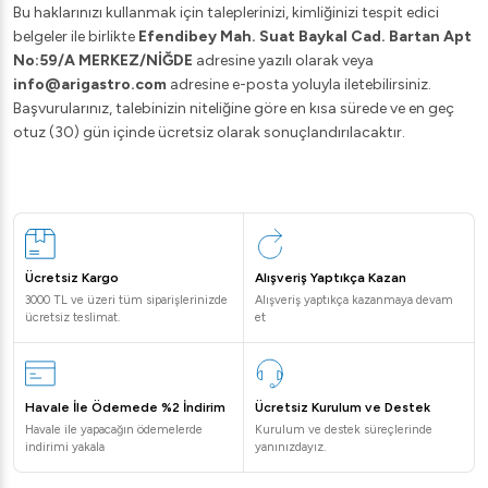
Bu haklarınızı kullanmak için taleplerinizi, kimliğinizi
tespit edici
belgeler ile birlikte
Efendibey Mah. Suat Baykal Cad. Bartan Apt
No:59/A MERKEZ/NİĞDE
adresine yazılı olarak veya
info@arigastro.com
adresine e-posta yoluyla iletebilirsiniz.
Başvurularınız, talebinizin niteliğine göre en kısa sürede ve en geç
otuz (30) gün içinde ücretsiz olarak sonuçlandırılacaktır.
Ücretsiz Kargo
Alışveriş Yaptıkça Kazan
3000 TL ve üzeri tüm siparişlerinizde
Alışveriş yaptıkça kazanmaya devam
ücretsiz teslimat.
et
Havale İle Ödemede %2 İndirim
Ücretsiz Kurulum ve Destek
Havale ile yapacağın ödemelerde
Kurulum ve destek süreçlerinde
indirimi yakala
yanınızdayız.