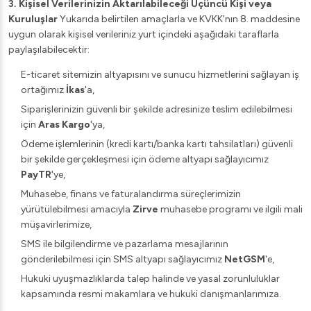
3. Kişisel Verilerinizin Aktarılabileceği Üçüncü Kişi veya
Kuruluşlar
Yukarıda belirtilen amaçlarla ve KVKK'nın 8. maddesine
uygun olarak kişisel verileriniz yurt içindeki aşağıdaki taraflarla
paylaşılabilecektir:
E-ticaret sitemizin altyapısını ve sunucu hizmetlerini sağlayan iş
ortağımız
İkas
'a,
Siparişlerinizin güvenli bir şekilde adresinize teslim edilebilmesi
için
Aras Kargo
'ya,
Ödeme işlemlerinin (kredi kartı/banka kartı tahsilatları) güvenli
bir şekilde gerçekleşmesi için ödeme altyapı sağlayıcımız
PayTR
'ye,
Muhasebe, finans ve faturalandırma süreçlerimizin
yürütülebilmesi amacıyla
Zirve
muhasebe programı ve ilgili mali
müşavirlerimize,
SMS ile bilgilendirme ve pazarlama mesajlarının
gönderilebilmesi için SMS altyapı sağlayıcımız
NetGSM
'e,
Hukuki uyuşmazlıklarda talep halinde ve yasal zorunluluklar
kapsamında resmi makamlara ve hukuki danışmanlarımıza.