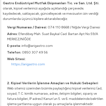
Gastro Endüstriyel Mutfak Ekipmanları Tic. ve San. Ltd. Şti.
olarak, kişisel verilerinizi aşağıda açıklandığı çerçevede;
kaydedecek, saklayacak, güncelleyecek ve mevzuatın izin verdiği
durumlarda üçüncü kişilere aktarabileceğiz.
Vergi Numarası / Dairesi:
074 110 8668 / Niğde Vergi Dairesi
Adres:
Efendibey Mah. Suat Baykal Cad. Bartan Apt No:59/A
MERKEZ/NİĞDE
E-posta:
info@arigastro.com
Telefon:
0850 307 49 56
Web Sitesi:
https://arigastro.com
2. Kişisel Verilerin İşlenme Amaçları ve Hukuki Sebepleri
Web sitemiz üzerinden bizimle paylaştığınız kişisel verileriniz (ad,
soyad, T.C. kimlik numarası, adres, iletişim bilgileri, sipariş ve
fatura bilgileri, IP adresi) Kanun’un 5. ve 6. maddelerinde belirtilen
işleme şartlarına uygun olarak şu amaçlarla işlenmektedir: