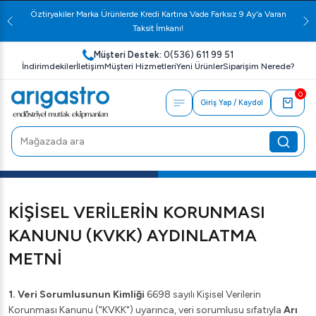
Öztiryakiler Marka Ürünlerde Kredi Kartına Vade Farksız 9 Ay'a Varan
Taksit İmkanı!
Müşteri Destek:
0(536) 611 99 51
İndirimdekiler
İletişim
Müşteri Hizmetleri
Yeni Ürünler
Siparişim Nerede?
0
Giriş Yap / Kaydol
KİŞİSEL VERİLERİN KORUNMASI
KANUNU (KVKK) AYDINLATMA
METNİ
1. Veri Sorumlusunun Kimliği
6698 sayılı Kişisel Verilerin
Korunması Kanunu ("KVKK") uyarınca, veri sorumlusu sıfatıyla
Arı