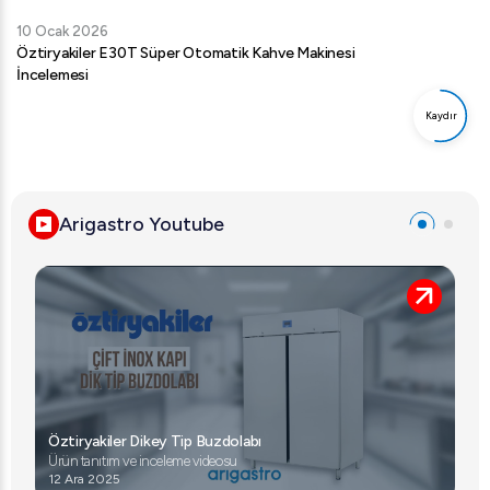
10 Ocak 2026
Vosco KD-CG018 Barista Kahve Öğütücü
İncelemesi
Kaydır
Arigastro Youtube
Öztiryakiler Profesyonel Mikrodalga Fırın
Ürün tanıtım ve inceleme videosu
10 Ağu 2025