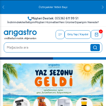
Öztiryakiler Yetkili Bayi
Müşteri Destek:
0(536) 611 99 51
İndirimdekiler
İletişim
Müşteri Hizmetleri
Yeni Ürünler
Siparişim Nerede?
0
Giriş Yap / Kaydol