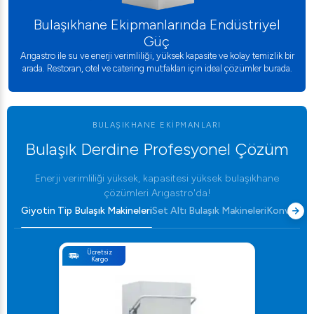
Bulaşıkhane Ekipmanlarında Endüstriyel
Güç
Arıgastro ile su ve enerji verimliliği, yüksek kapasite ve kolay temizlik bir
arada. Restoran, otel ve catering mutfakları için ideal çözümler burada.
BULAŞIKHANE EKIPMANLARI
Bulaşık Derdine Profesyonel Çözüm
Enerji verimliliği yüksek, kapasitesi yüksek bulaşıkhane
çözümleri Arıgastro'da!
Giyotin Tip Bulaşık Makineleri
Set Altı Bulaşık Makineleri
Konveyörlü
Ücretsiz
Kargo