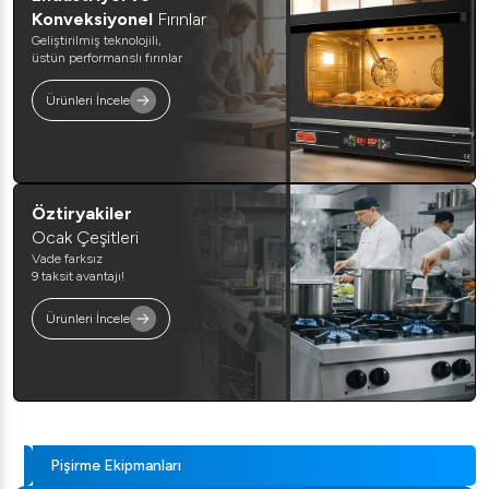
Konveksiyonel
Fırınlar
Geliştirilmiş teknolojili,
üstün performanslı fırınlar
Ürünleri İncele
Öztiryakiler
Ocak Çeşitleri
Vade farksız
9 taksit avantajı!
Ürünleri İncele
Pişirme Ekipmanları