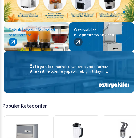
Soğuk İçecek Makineleri
Öztiryakiler
Yaza Merhaba!
Bulaşık Yıkama Makinesi
Öztiryakiler
markalı ürünlerde vade farksız
9 taksit
ile ödeme yapabilmek için tıklayınız!
Popüler Kategoriler