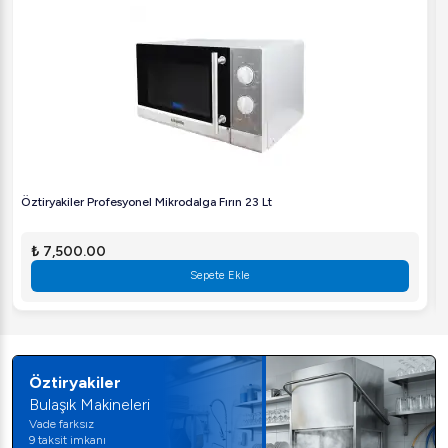
Öztiryakiler Profesyonel Mikrodalga Fırın 23 Lt
₺ 7,500.00
Sepete Ekle
Öztiryakiler
Bulaşık Makineleri
Vade farksız
9 taksit imkanı