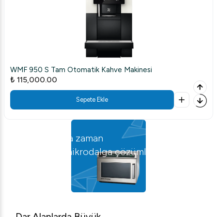
WMF 1100 S Süper Otomatik Kahve Makinesi
₺ 299,998.65
Sepete Ekle
Mutfağınızda zaman
kazandıran
mikrodalga çözümler
Dar Alanlarda Büyük