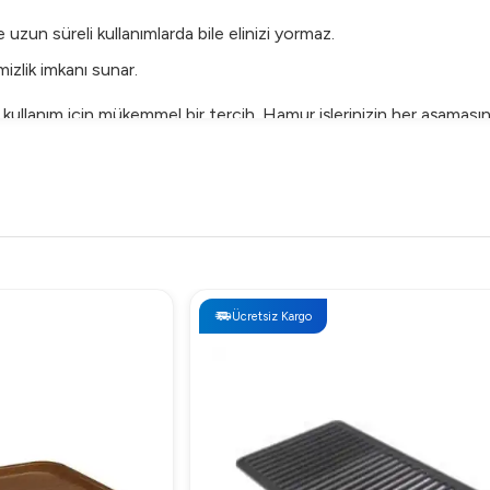
e uzun süreli kullanımlarda bile elinizi yormaz.
izlik imkanı sunar.
llanım için mükemmel bir tercih. Hamur işlerinizin her aşaması