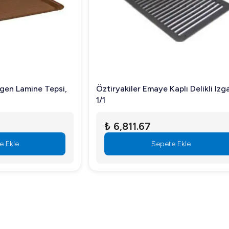
Emaye Kaplı Delikli Izgara,
Öztiryakiler Gastronorm Ya
GN 1/2
67
₺ 579.16
Sepete Ekle
Sepete Ekle