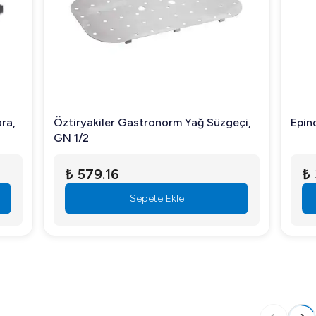
ğ Süzgeçi,
Epinox Makas Maşa Delikli 26 CM
₺ 349.99
Sepete Ekle