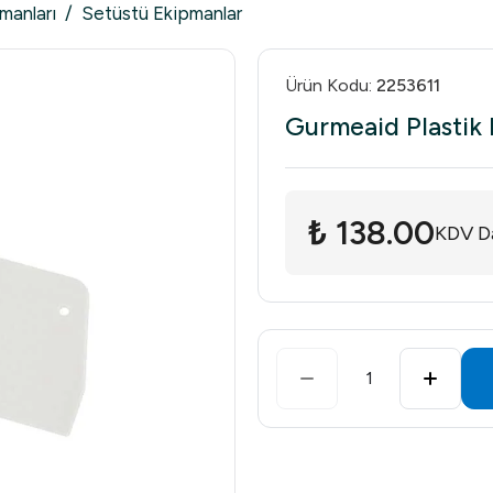
manları
/
Setüstü Ekipmanlar
Ürün Kodu
:
2253611
Gurmeaid Plastik 
₺ 138.00
KDV Da
1