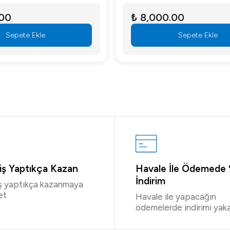
.00
₺ 115,000.00
Sepete Ekle
Sepete Ekle
riş Yaptıkça Kazan
Havale İle Ödemede
İndirim
iş yaptıkça kazanmaya
et
Havale ile yapacağın
ödemelerde indirimi yaka