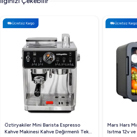
İlginizi Çekebilir
Ücretsiz Kargo
Ücretsiz Kargo
Mars Hars Mini Buzdolabı Soğutma ve
Vosco Buz Ma
Isıtma 12v ve 220v 10Lt