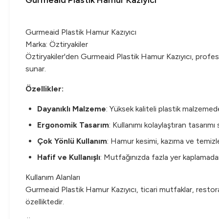
Gurmeaid Plastik Hamur Kazıyıcı
Gurmeaid Plastik Hamur Kazıyıcı
Marka: Öztiryakiler
Öztiryakiler'den Gurmeaid Plastik Hamur Kazıyıcı, profesyon
sunar.
Özellikler:
Dayanıklı Malzeme
: Yüksek kaliteli plastik malzemed
Ergonomik Tasarım
: Kullanımı kolaylaştıran tasarımı 
Çok Yönlü Kullanım
: Hamur kesimi, kazıma ve temizle
Hafif ve Kullanışlı
: Mutfağınızda fazla yer kaplamadan
Kullanım Alanları
Gurmeaid Plastik Hamur Kazıyıcı, ticari mutfaklar, restoranl
özelliktedir.