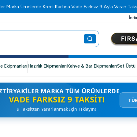
ler Marka Ürünlerde Kredi Kartına Vade Farksız 9 Ay'a Varan Taks
İndi
e Ekipmanları
Hazırlık Ekipmanları
Kahve & Bar Ekipmanları
Set Üstü 
ZTIRYAKILER MARKA TÜM ÜRÜNLERDE
VADE FARKSIZ 9 TAKSIT!
TÜ
9 Taksitten Yararlanmak İçin Tıklayın!