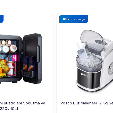
Ücretsiz Kargo
kinesi 12 Kg Set Üstü, Gri
WMF 950 S Tam Otomatik 
Makinesi