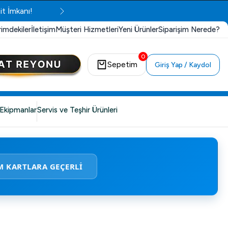
it İmkanı!
rimdekiler
İletişim
Müşteri Hizmetleri
Yeni Ürünler
Siparişim Nerede?
0
Sepetim
Giriş Yap / Kaydol
Ekipmanlar
Servis ve Teşhir Ürünleri
M KARTLARA GEÇERLİ