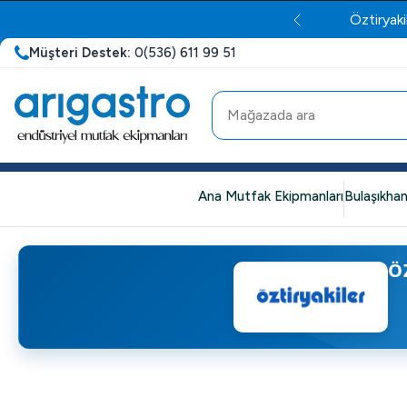
Öztiryaki
Müşteri Destek:
0(536) 611 99 51
Ana Mutfak Ekipmanları
Bulaşıkhan
Ö