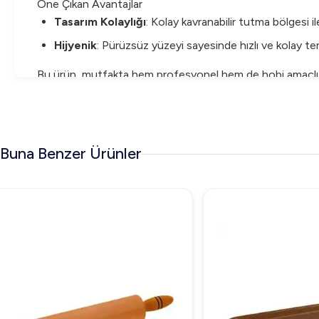
Öne Çıkan Avantajlar
Tasarım Kolaylığı
: Kolay kavranabilir tutma bölgesi il
Hijyenik
: Pürüzsüz yüzeyi sayesinde hızlı ve kolay tem
Bu ürün, mutfakta hem profesyonel hem de hobi amaçlı ku
Kazıyıcı tam size göre!
Buna Benzer Ürünler
Ücretsiz Kargo