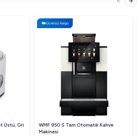
Ücretsiz Kargo
Kahve
Öztiryakiler E30T Süper Otomatik
Kahve Makinesi, Şebeke Bağlantılı