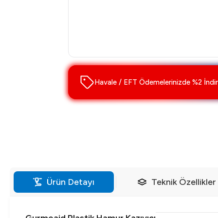
Havale / EFT Ödemelerinizde %2 İndir
Ürün Detayı
Teknik Özellikler