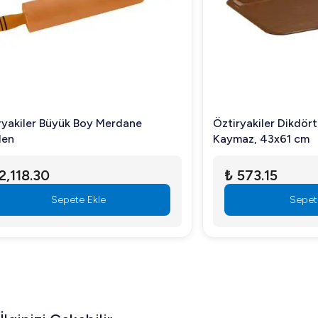
Öztiryakiler Dikdörtgen Lamine Tepsi,
Öztiryakiler 
Kaymaz, 43x61 cm
1/1
₺ 573.15
₺ 6,811.
Sepete Ekle