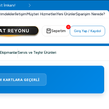
rimdekiler
İletişim
Müşteri Hizmetleri
Yeni Ürünler
Siparişim Nerede?
0
Sepetim
Giriş Yap / Kaydol
Ekipmanlar
Servis ve Teşhir Ürünleri
M KARTLARA GEÇERLİ