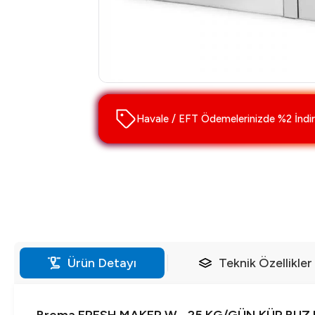
Havale / EFT Ödemelerinizde %2 İndir
Ürün Detayı
Teknik Özellikler