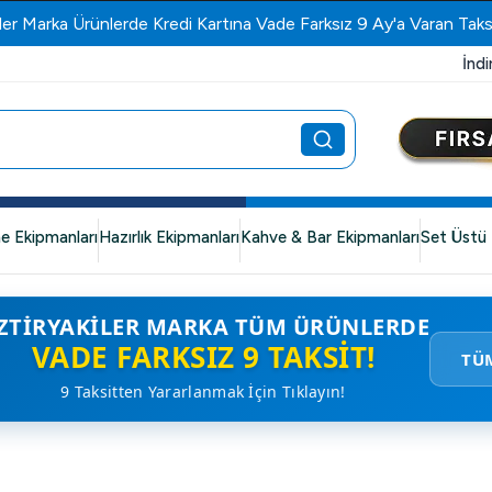
Öztiryakiler Yetkili Bayi
İndi
e Ekipmanları
Hazırlık Ekipmanları
Kahve & Bar Ekipmanları
Set Üstü 
ZTIRYAKILER MARKA TÜM ÜRÜNLERDE
VADE FARKSIZ 9 TAKSIT!
TÜ
9 Taksitten Yararlanmak İçin Tıklayın!