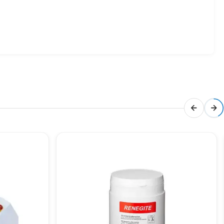
bir üründür. Bilgi almak için bizimle iletişime
menizdeki buz ve su ihtiyaçlarını hızlı ve verimli bir
 çözümdür.
kibimizle iletişime geçebilirsiniz.