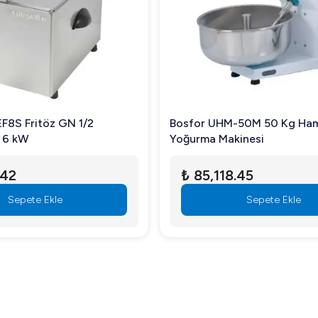
litesi ve filtreleme sistemine bağlı olarak optimum sonuçlar alı
 Garanti süresi ile ilgili detayları müşteri hizmetlerimizden öğren
DİSPENSERİ, işletmenizin ihtiyaçlarını hızlı ve etkili bir şek
 Şimdi bu harika ürünü sepete ekleyerek işletmenize değer katabili
EF8S Fritöz GN 1/2
Bosfor UHM-50M 50 Kg Ha
t 6 kW
Yoğurma Makinesi
.42
₺ 85,118.45
Sepete Ekle
Sepete Ekle