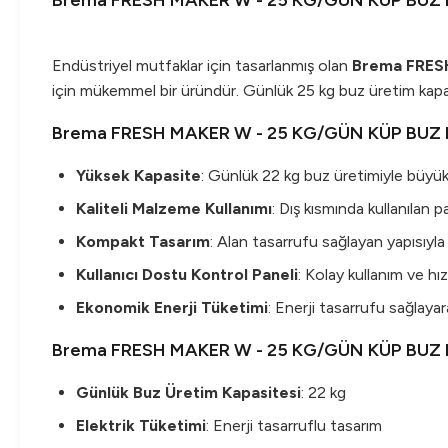
Brema FRESH MAKER W - 25 KG/GÜN KÜP BUZ 
Endüstriyel mutfaklar için tasarlanmış olan
Brema FRES
için mükemmel bir üründür. Günlük 25 kg buz üretim kapas
Brema FRESH MAKER W - 25 KG/GÜN KÜP BUZ MA
Yüksek Kapasite
: Günlük 22 kg buz üretimiyle büyük iş
Kaliteli Malzeme Kullanımı
: Dış kısmında kullanılan
Kompakt Tasarım
: Alan tasarrufu sağlayan yapısıyla 
Kullanıcı Dostu Kontrol Paneli
: Kolay kullanım ve hızl
Ekonomik Enerji Tüketimi
: Enerji tasarrufu sağlayar
Brema FRESH MAKER W - 25 KG/GÜN KÜP BUZ MA
Günlük Buz Üretim Kapasitesi
: 22 kg
Elektrik Tüketimi
: Enerji tasarruflu tasarım