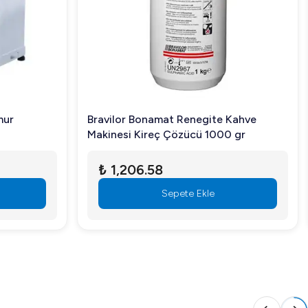
rsınız.
ebilirsiniz.
ilde karşılamak için ideal bir çözümdür. Güvenilirliği
rsiniz.
mur
Bravilor Bonamat Renegite Kahve
Makinesi Kireç Çözücü 1000 gr
₺ 1,206.58
Sepete Ekle