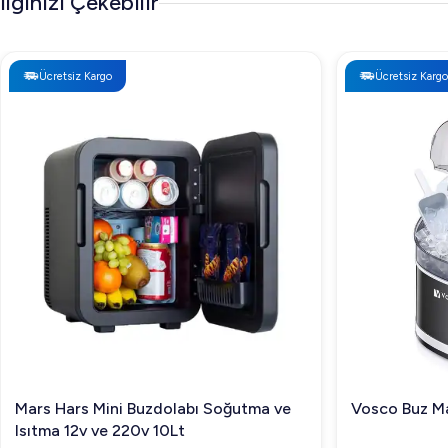
İlginizi Çekebilir
Ücretsiz Kargo
Ücretsiz Kargo
Mars Hars Mini Buzdolabı Soğutma ve
Vosco Buz Ma
Isıtma 12v ve 220v 10Lt