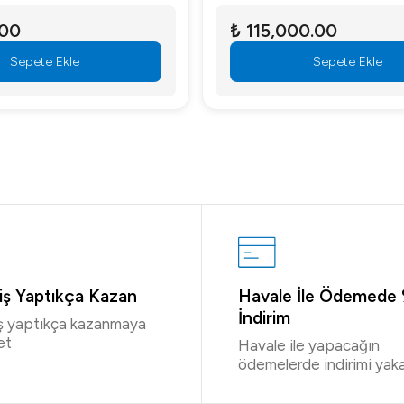
.00
₺ 115,000.00
Sepete Ekle
Sepete Ekle
riş Yaptıkça Kazan
Havale İle Ödemede
İndirim
iş yaptıkça kazanmaya
et
Havale ile yapacağın
ödemelerde indirimi yaka