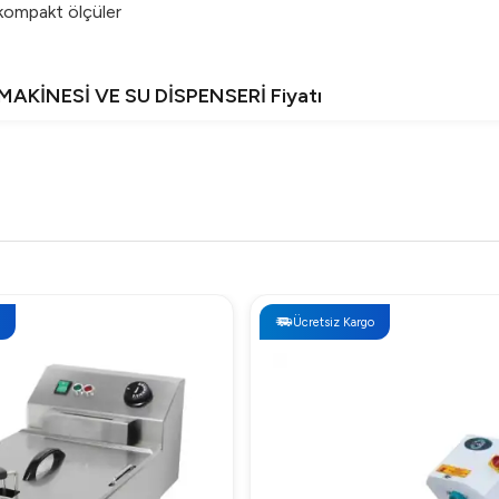
n kompakt ölçüler
AKİNESİ VE SU DİSPENSERİ Fiyatı
SU DİSPENSERİ, fiyat performans açısından oldukça avantajlı 
AKİNESİ VE SU DİSPENSERİ Neden Tercih Edilmeli?
 dayanıklılık ve kullanıcı dostu tasarımı bir araya getiriyor. İşlet
n iş gücüne sahip restoranlar, kafeler ve oteller için mükemmel bir
Ücretsiz Kargo
kip ederek kısa sürede kurulum yapabilirsiniz. Destek için teknik e