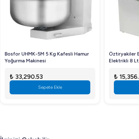
Brema FRESH MAKER, yüksek kalitede küp buz üretir. Su ka
3. Garanti süresi nedir?
Ürün, Brema markasının sunduğu garanti kapsamı altındadır.
Brema FRESH MAKER W - 25 KG/GÜN KÜP BUZ MAKİNESİ VE SU 
ve yüksek performansı ile işletmenizde fark yaratacaktır.
Bosfor UHMK-5M 5 Kg Kafesli Hamur
Öztiryakiler 
Yoğurma Makinesi
Elektrikli 8 L
₺ 33,290.53
₺ 15,356
Sepete Ekle