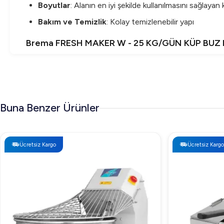
Boyutlar
: Alanın en iyi şekilde kullanılmasını sağlaya
Bakım ve Temizlik
: Kolay temizlenebilir yapı
Brema FRESH MAKER W - 25 KG/GÜN KÜP BUZ M
Brema FRESH MAKER W - 25 KG/GÜN KÜP BUZ MAKİNESİ VE 
geçebilirsiniz.
Brema FRESH MAKER W - 25 KG/GÜN KÜP BUZ M
Buna Benzer Ürünler
Bu ürün,
Brema
markasının güvencesi ile yüksek performans,
şekilde karşılamak için ideal bir tercihtir. Özellikle yoğu
Ücretsiz Kargo
Ücretsiz Kargo
Sıkça Sorulan Sorular
1. Makinenin kurulumu nasıl yapılır?
Makinenin kurulumu oldukça basittir. Kullanım kılavuzunu ta
2. Makine buz kalitesini nasıl etkiler?