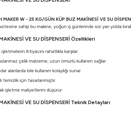
MAKİNESİ VE SU DİSPENSERİ
H MAKER W - 25 KG/GÜN KÜP BUZ MAKİNESİ VE SU DİSPEN
itesine sahip bu makine, yoğun iş günlerinde sizi yarı yolda bır
KİNESİ VE SU DİSPENSERİ Özellikleri
letmelerin ihtiyacını rahatlıkla karşılar.
 paslanmaz çelik malzeme, uzun ömürlü kullanım sağlar.
dar alanlarda bile kullanım kolaylığı sunar.
ı temizlik için tasarlanmıştır.
ak işletme maliyetlerini düşürür.
KİNESİ VE SU DİSPENSERİ Teknik Detayları