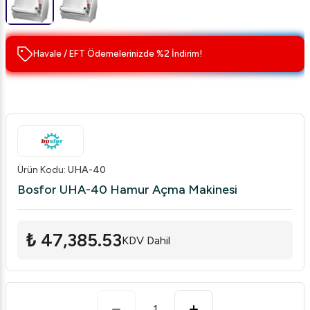
Havale / EFT Ödemelerinizde %2 İndirim!
Ürün Kodu
:
UHA-40
Bosfor UHA-40 Hamur Açma Makinesi
₺ 47,385.53
KDV Dahil
1