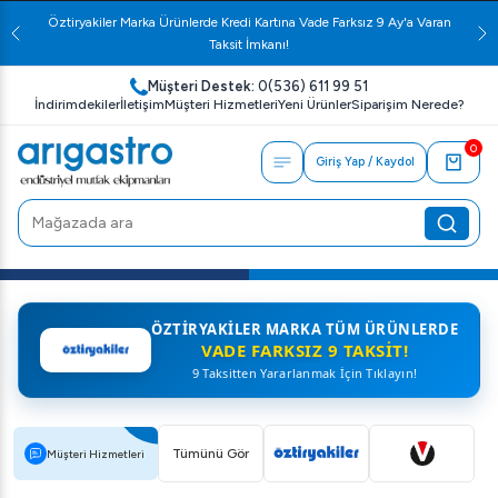
Öztiryakiler Marka Ürünlerde Kredi Kartına Vade Farksız 9 Ay'a Varan
Taksit İmkanı!
Müşteri Destek:
0(536) 611 99 51
İndirimdekiler
İletişim
Müşteri Hizmetleri
Yeni Ürünler
Siparişim Nerede?
0
Giriş Yap / Kaydol
ÖZTIRYAKILER MARKA TÜM ÜRÜNLERDE
VADE FARKSIZ 9 TAKSIT!
9 Taksitten Yararlanmak İçin Tıklayın!
Tümünü Gör
Müşteri Hizmetleri