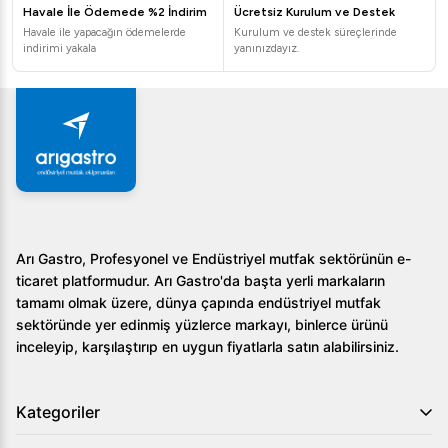
güvenli bir şekilde yerleştirilebilir. Arı Gastro güvencesiyle
Havale İle Ödemede %2 İndirim
Ücretsiz Kurulum ve Destek
sunulan dayanıklı ve enerji verimli bıçak steril dolapları ile
Havale ile yapacağın ödemelerde
Kurulum ve destek süreçlerinde
mutfak operasyonlarınızı daha güvenli ve verimli hale
indirimi yakala
yanınızdayız.
getirebilir, işletmenizin hijyen standartlarını en üst
seviyeye taşıyabilirsiniz.
Arı Gastro, Profesyonel ve Endüstriyel mutfak sektörünün e-
ticaret platformudur. Arı Gastro'da başta yerli markaların
tamamı olmak üzere, dünya çapında endüstriyel mutfak
sektöründe yer edinmiş yüzlerce markayı, binlerce ürünü
inceleyip, karşılaştırıp en uygun fiyatlarla satın alabilirsiniz.
Kategoriler