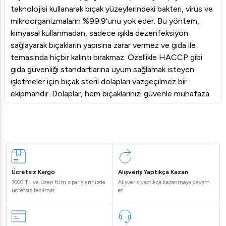
teknolojisi kullanarak bıçak yüzeylerindeki bakteri, virüs ve
mikroorganizmaların %99.9'unu yok eder. Bu yöntem,
kimyasal kullanmadan, sadece ışıkla dezenfeksiyon
sağlayarak bıçakların yapısına zarar vermez ve gıda ile
temasında hiçbir kalıntı bırakmaz. Özellikle HACCP gibi
gıda güvenliği standartlarına uyum sağlamak isteyen
işletmeler için bıçak steril dolapları vazgeçilmez bir
ekipmandır. Dolaplar, hem bıçaklarınızı güvenle muhafaza
etmenizi sağlar hem de her kullanım öncesi tamamen
steril olmalarını garanti eder.
İhtiyacınıza Uygun Bıçak Steril Dolabı Modelleri
Farklı mutfak kapasiteleri ve ihtiyaçları düşünülerek
tasarlanmış geniş ürün yelpazemiz bulunmaktadır.
Kategorimizdeki ürünler; farklı bıçak kapasiteleri (5'li, 10'lu,
Ücretsiz Kargo
Alışveriş Yaptıkça Kazan
20'li), paslanmaz çelik gövde, ayarlanabilir zamanlayıcı ve
3000 TL ve üzeri tüm siparişlerinizde
Alışveriş yaptıkça kazanmaya devam
kapak açıldığında UV ışığını otomatik olarak kesen güvenlik
ücretsiz teslimat.
et
sensörleri gibi üstün özelliklere sahiptir. Mıknatıslı
tutucular veya özel yuvalar sayesinde her boyuttaki bıçak