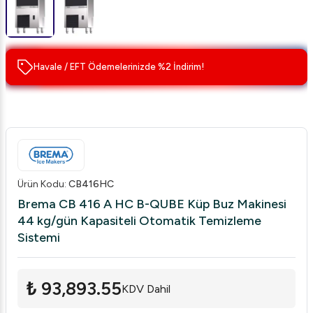
Havale / EFT Ödemelerinizde %2 İndirim!
Ürün Kodu
:
CB416HC
Brema CB 416 A HC B-QUBE Küp Buz Makinesi
44 kg/gün Kapasiteli Otomatik Temizleme
Sistemi
₺ 93,893.55
KDV Dahil