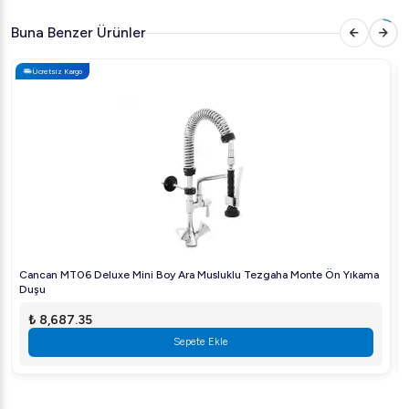
temin eder.
Buna Benzer Ürünler
Bu ürün, dayanıklı malzemeleri ve uzun ömürlü yapısı ile
Ücretsiz Kargo
işletmenize kalite ve güvenilirlik sunar. Yüksek verimliliği ve
estetik tasarımıyla mekanınıza değer katan bu buz
makinesi, sektör lideri Brema garantisi ile geliyor.
Neden Brema CB 416 HC B-QUBE Tercih Etmelisiniz?
Güvenilir Kullanım:
Brema kalitesi ile güvenilir buz
üretimi
Zamandan Tasarruf:
Otomatik özellikleri sayesinde
minimum müdahale
Cancan MT06 Deluxe Mini Boy Ara Musluklu Tezgaha Monte Ön Yıkama
Duşu
Hijyenik:
Sağlıklı ve temiz buz üretimi
₺ 8,687.35
İhtiyaçlarınıza uygun yüksek performanslı bir buz makinesi
Sepete Ekle
arıyorsanız, Brema CB 416 HC B-QUBE sizin için
mükemmel bir seçim olacaktır.