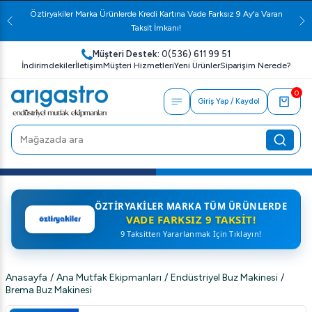
Öztiryakiler Marka Ürünlerde Kredi Kartına Vade Farksız 9 Ay'a Varan
Taksit İmkanı!
Müşteri Destek:
0(536) 611 99 51
İndirimdekiler
İletişim
Müşteri Hizmetleri
Yeni Ürünler
Siparişim Nerede?
0
Giriş Yap / Kaydol
ÖZTIRYAKILER MARKA TÜM ÜRÜNLERDE
VADE FARKSIZ 9 TAKSIT!
9 Taksitten Yararlanmak İçin Tıklayın!
Anasayfa
/
Ana Mutfak Ekipmanları
/
Endüstriyel Buz Makinesi
/
Brema Buz Makinesi