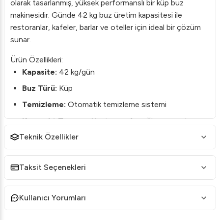
olarak tasarlanmış, yüksek performanslı bir küp buz
makinesidir. Günde 42 kg buz üretim kapasitesi ile
restoranlar, kafeler, barlar ve oteller için ideal bir çözüm
sunar.
Ürün Özellikleri:
Kapasite:
42 kg/gün
Buz Türü:
Küp
Temizleme:
Otomatik temizleme sistemi
Kompakt Tasarım:
Yer tasarrufu sağlayan modern ve
şık dizayn
Teknik Özellikler
Enerji Verimliliği:
Düşük enerji tüketimi ile çevre
dostu
Taksit Seçenekleri
Brema CB 416 HC B-QUBE, kullanışlı otomatik
temizleme sistemi sayesinde bakım süresini en aza indirir
Kullanıcı Yorumları
ve hijyenik koşulları korur. Otomatik buzleme döngüleri ile
kullanıcı müdahalesine gerek kalmadan kesintisiz buz