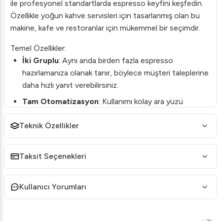
ile profesyonel standartlarda espresso keyfini keşfedin.
Özellikle yoğun kahve servisleri için tasarlanmış olan bu
makine, kafe ve restoranlar için mükemmel bir seçimdir.
Temel Özellikler:
İki Gruplu
: Aynı anda birden fazla espresso
hazırlamanıza olanak tanır, böylece müşteri taleplerine
daha hızlı yanıt verebilirsiniz.
Tam Otomatizasyon
: Kullanımı kolay ara yüzü
sayesinde işlemler minimum efor gerektirir.
Teknik Özellikler
Siyah Şık Tasarım
: Her mekâna uyum sağlayacak
modern ve şık bir görünüm.
Taksit Seçenekleri
Dayanıklı Malzeme
: Uzun ömürlü kullanım için kaliteli
malzemelerle donatılmıştır.
Kullanıcı Yorumları
Performans ve Teknoloji:
Yüksek Basınçlı Pompa
: Maksimum aroma ve lezzet
için ideal basınç sağlar.