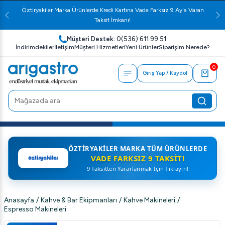
Öztiryakiler Marka Ürünlerde Kredi Kartına Vade Farksız 9 Ay'a Varan
Taksit İmkanı!
Müşteri Destek:
0(536) 611 99 51
İndirimdekiler
İletişim
Müşteri Hizmetleri
Yeni Ürünler
Siparişim Nerede?
0
Giriş Yap / Kaydol
ÖZTIRYAKILER MARKA TÜM ÜRÜNLERDE
VADE FARKSIZ 9 TAKSIT!
9 Taksitten Yararlanmak İçin Tıklayın!
Anasayfa
/
Kahve & Bar Ekipmanları
/
Kahve Makineleri
/
Espresso Makineleri