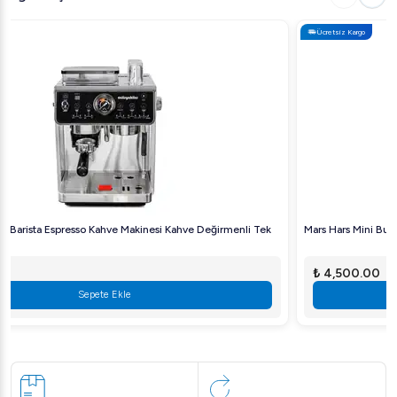
Ücretsiz Kargo
Mars Hars Mini Buzdolabı Soğutma ve Isıtma 12v ve 220v 10Lt
₺ 4,500.00
Sepete Ekle