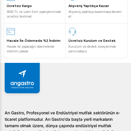
Ücretsiz Kargo
Alışveriş Yaptıkça Kazan
3000 TL ve üzeri tüm siparişlerinizde
Alışveriş yaptıkça kazanmaya devam
ücretsiz teslimat.
et
Havale İle Ödemede %2 İndirim
Ücretsiz Kurulum ve Destek
Havale ile yapacağın ödemelerde
Kurulum ve destek süreçlerinde
indirimi yakala
yanınızdayız.
Arı Gastro, Profesyonel ve Endüstriyel mutfak sektörünün e-
ticaret platformudur. Arı Gastro'da başta yerli markaların
tamamı olmak üzere, dünya çapında endüstriyel mutfak