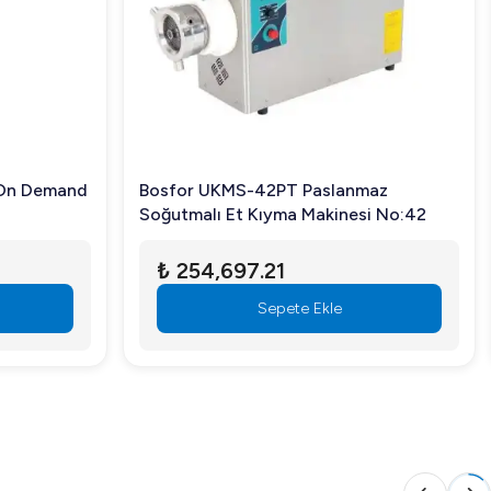
anılabilir.
bilir.
ndüstriyel mutfak ihtiyaçlarınızı en iyi şekilde karşılar.
On Demand
Bosfor UKMS-42PT Paslanmaz
Soğutmalı Et Kıyma Makinesi No:42
₺ 254,697.21
Sepete Ekle