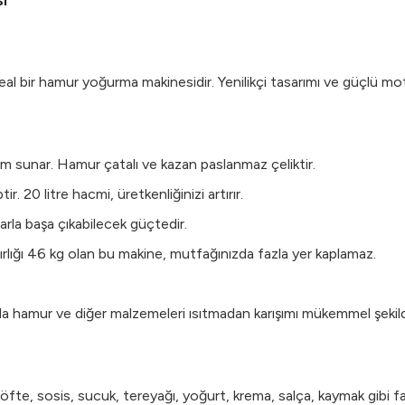
i
eal bir hamur yoğurma makinesidir. Yenilikçi tasarımı ve güçlü 
anım sunar. Hamur çatalı ve kazan paslanmaz çeliktir.
. 20 litre hacmi, üretkenliğinizi artırır.
rla başa çıkabilecek güçtedir.
lığı 46 kg olan bu makine, mutfağınızda fazla yer kaplamaz.
amur ve diğer malzemeleri ısıtmadan karışımı mükemmel şekilde ok
e, sosis, sucuk, tereyağı, yoğurt, krema, salça, kaymak gibi farkl