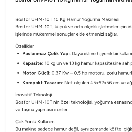
Bosfor UHM-10T 10 Kg Hamur Yoğurma Makines
Bosfor UHM-10T 10 Kg Hamur Yoğurma Makinesi
Bosfor UHM-10T, küçük ve orta ölçekli işletmeler için id
işlerinde mükemmel sonuçlar elde etmenizi sağlar.
Özellikler
Paslanmaz Çelik Yapı:
Dayanıklı ve hijyenik bir kull
Kapasite:
10 kg un ve 13 kg hamur kapasitesine sahiptir
Motor Gücü:
0,37 Kw – 0,5 hp motoru, zorlu hamurla
Kompakt Tasarım:
Net ölçüleri 45x62x56 cm ve ağır
İnovatif Teknoloji
Bosfor UHM-10T’nin özel teknolojisi, yoğurma esnasında h
ve taşma yapmasını önler.
Çok Yönlü Kullanım
Bu makine sadece hamur değil, aynı zamanda köfte, çiğköft