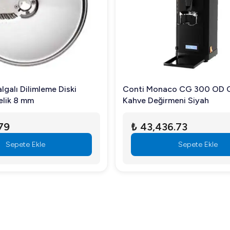
aldir. Ayrıca, köfte, çiğköfte ve sos gibi farklı ürünlerde de kull
aydır. Makine parçaları kolayca sökülebildiği için rahatça temizlene
üvenilir bir yardımcıdır. Dayanıklılığı ve güçlü performansıyla, e
galı Dilimleme Diski
Conti Monaco CG 300 OD 
detaylı bilgi alın.
elik 8 mm
Kahve Değirmeni Siyah
79
₺ 43,436.73
Sepete Ekle
Sepete Ekle