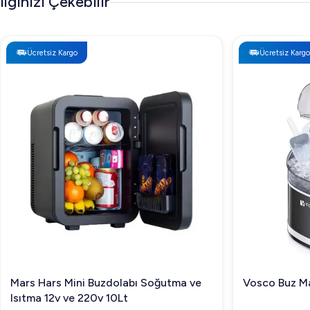
İlginizi Çekebilir
Ücretsiz Kargo
Ücretsiz Kargo
Mars Hars Mini Buzdolabı Soğutma ve
Vosco Buz Ma
Isıtma 12v ve 220v 10Lt