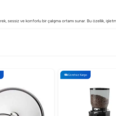
erek, sessiz ve konforlu bir çalışma ortamı sunar. Bu özellik, i
ini basit hale getirir. Düzenli bakım ile uzun ömürlü kullanım su
Ücretsiz Kargo