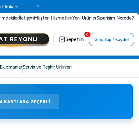
it İmkanı!
rimdekiler
İletişim
Müşteri Hizmetleri
Yeni Ürünler
Siparişim Nerede?
0
Sepetim
Giriş Yap / Kaydol
Ekipmanlar
Servis ve Teşhir Ürünleri
M KARTLARA GEÇERLİ