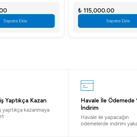
.00
₺ 115,000.00
Sepete Ekle
Sepete Ekle
riş Yaptıkça Kazan
Havale İle Ödemede
İndirim
iş yaptıkça kazanmaya
et
Havale ile yapacağın
ödemelerde indirimi yaka