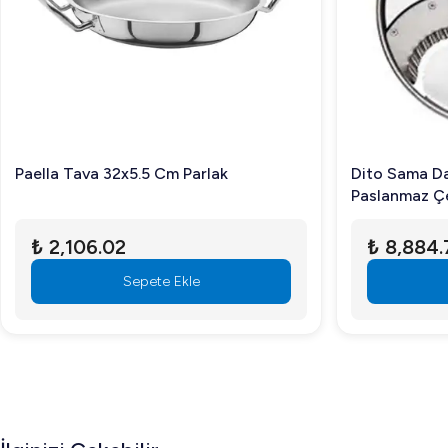
Bosfor UHM-10T, baklava, börek gibi yoğun hamurlar için ide
Makinenin temizliği kolay mı?
Evet, paslanmaz çelik yapısıyla temizlik işlemi oldukça kol
Bosfor UHM-10T, mutfağınıza profesyonel çözümler getiren g
Paella Tava 32x5.5 Cm Parlak
Dito Sama Dal
Ürün hakkında daha fazla bilgiye ulaşmak için bizi arayın ve 
Paslanmaz Ç
₺ 2,106.02
₺ 8,884.
Sepete Ekle