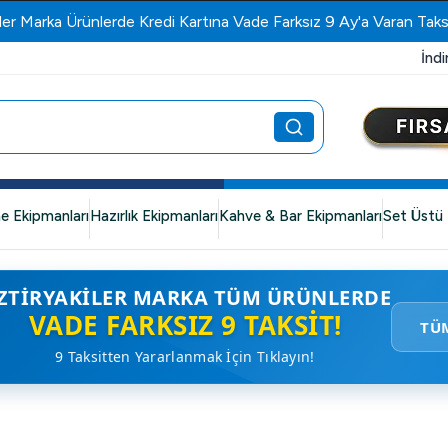
ler Marka Ürünlerde Kredi Kartına Vade Farksız 9 Ay'a Varan Taks
İndi
e Ekipmanları
Hazırlık Ekipmanları
Kahve & Bar Ekipmanları
Set Üstü 
ZTIRYAKILER MARKA TÜM ÜRÜNLERDE
VADE FARKSIZ 9 TAKSIT!
TÜ
9 Taksitten Yararlanmak İçin Tıklayın!