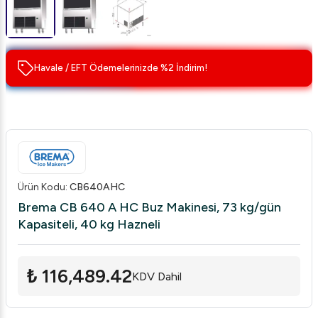
Havale / EFT Ödemelerinizde %2 İndirim!
Ürün Kodu
:
CB640AHC
Brema CB 640 A HC Buz Makinesi, 73 kg/gün
Kapasiteli, 40 kg Hazneli
₺ 116,489.42
KDV Dahil