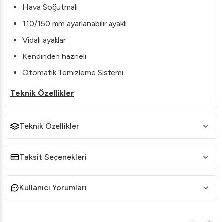
Hava Soğutmalı
110/150 mm ayarlanabilir ayaklı
Vidalı ayaklar
Kendinden hazneli
Otomatik Temizleme Sistemi
Teknik Özellikler
Model: CB 640 A HC
Teknik Özellikler
Kapasite: 73 kg/gün
Hazne Kapasite: 40 kg
Taksit Seçenekleri
Buz Cinsi: 18 Gram
Güç: 650 W
Kullanıcı Yorumları
Ölçüler: 735x610x960 mm
Ağırlık: 67 kg