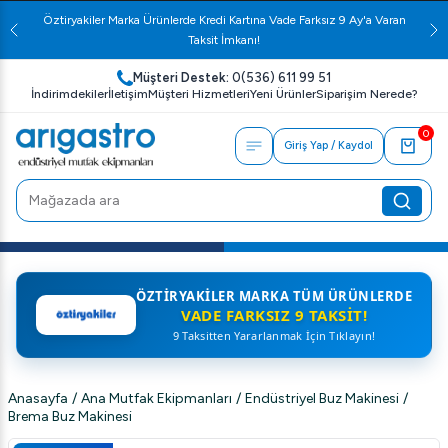
Öztiryakiler Marka Ürünlerde Kredi Kartına Vade Farksız 9 Ay'a Varan
Taksit İmkanı!
Müşteri Destek:
0(536) 611 99 51
İndirimdekiler
İletişim
Müşteri Hizmetleri
Yeni Ürünler
Siparişim Nerede?
0
Giriş Yap / Kaydol
ÖZTIRYAKILER MARKA TÜM ÜRÜNLERDE
VADE FARKSIZ 9 TAKSIT!
9 Taksitten Yararlanmak İçin Tıklayın!
Anasayfa
/
Ana Mutfak Ekipmanları
/
Endüstriyel Buz Makinesi
/
Brema Buz Makinesi