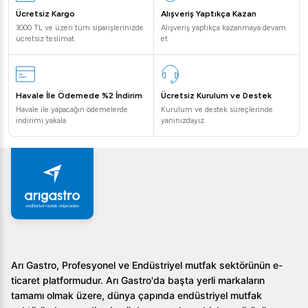
Ücretsiz Kargo
Alışveriş Yaptıkça Kazan
3000 TL ve üzeri tüm siparişlerinizde
Alışveriş yaptıkça kazanmaya devam
ücretsiz teslimat.
et
Havale İle Ödemede %2 İndirim
Ücretsiz Kurulum ve Destek
Havale ile yapacağın ödemelerde
Kurulum ve destek süreçlerinde
indirimi yakala
yanınızdayız.
Arı Gastro, Profesyonel ve Endüstriyel mutfak sektörünün e-
ticaret platformudur. Arı Gastro'da başta yerli markaların
tamamı olmak üzere, dünya çapında endüstriyel mutfak