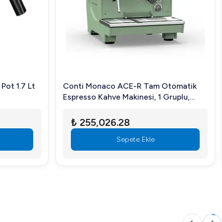
r işleri ve diğer tarifleriniz için pratik çözümler sunar.
Pot 1.7 Lt
Conti Monaco ACE-R Tam Otomatik
Espresso Kahve Makinesi, 1 Gruplu,
Yeşil
₺ 255,026.28
Sepete Ekle