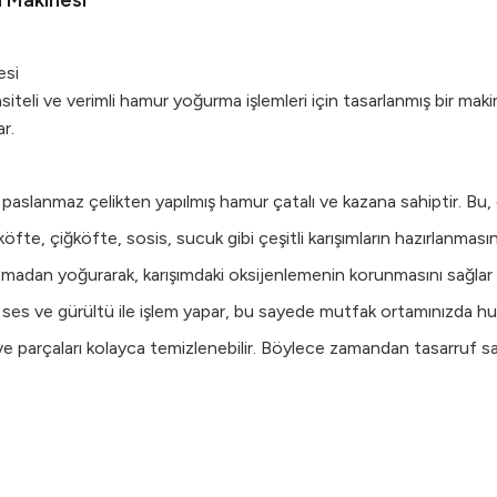
 Makinesi
esi
li ve verimli hamur yoğurma işlemleri için tasarlanmış bir maki
r.
paslanmaz çelikten yapılmış hamur çatalı ve kazana sahiptir. Bu, day
te, çiğköfte, sosis, sucuk gibi çeşitli karışımların hazırlanmasında
madan yoğurarak, karışımdaki oksijenlemenin korunmasını sağlar v
ses ve gürültü ile işlem yapar, bu sayede mutfak ortamınızda huz
 ve parçaları kolayca temizlenebilir. Böylece zamandan tasarruf sa