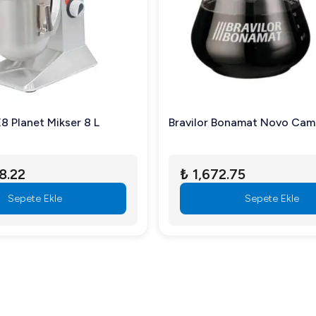
ikleriyle mutfağınızın vazgeçilmez bir parçası olmaya adaydır. Hamu
8 Planet Mikser 8 L
Bravilor Bonamat Novo Cam 
8.22
₺ 1,672.75
Sepete Ekle
Sepete Ekle