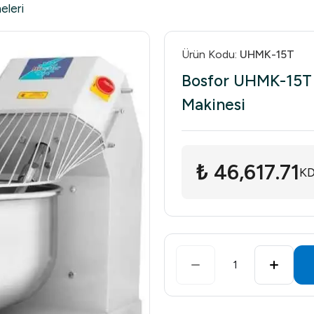
eleri
Ürün Kodu
:
UHMK-15T
Bosfor UHMK-15T 
Makinesi
₺ 46,617.71
KD
1