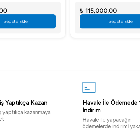
.00
₺ 115,000.00
Sepete Ekle
Sepete Ekle
riş Yaptıkça Kazan
Havale İle Ödemede
İndirim
iş yaptıkça kazanmaya
et
Havale ile yapacağın
ödemelerde indirimi yaka