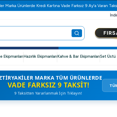
ler Marka Ürünlerde Kredi Kartına Vade Farksız 9 Ay'a Varan Taks
İndi
e Ekipmanları
Hazırlık Ekipmanları
Kahve & Bar Ekipmanları
Set Üstü 
ZTIRYAKILER MARKA TÜM ÜRÜNLERDE
VADE FARKSIZ 9 TAKSIT!
TÜ
9 Taksitten Yararlanmak İçin Tıklayın!