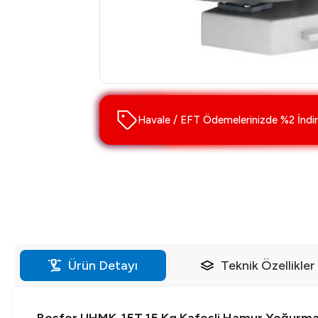
Havale / EFT Ödemelerinizde %2 İndir
Ürün Detayı
Teknik Özellikler