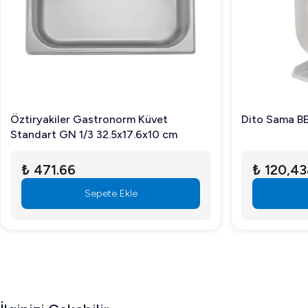
Bosfor UHMK-15T, dayanıklılığı ve çok yönlü kullanım özell
Hemen deneyimleyin ve farkı hissedin!
Öztiryakiler Gastronorm Küvet
Dito Sama BE
Standart GN 1/3 32.5x17.6x10 cm
₺ 471.66
₺ 120,43
Sepete Ekle