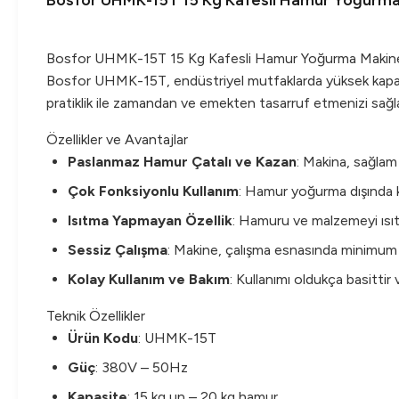
Bosfor UHMK-15T 15 Kg Kafesli Hamur Yoğurma
Bosfor UHMK-15T 15 Kg Kafesli Hamur Yoğurma Makin
Bosfor UHMK-15T, endüstriyel mutfaklarda yüksek kapasite
pratiklik ile zamandan ve emekten tasarruf etmenizi sağla
Özellikler ve Avantajlar
Paslanmaz Hamur Çatalı ve Kazan
: Makina, sağlam 
Çok Fonksiyonlu Kullanım
: Hamur yoğurma dışında köf
Isıtma Yapmayan Özellik
: Hamuru ve malzemeyi ısıt
Sessiz Çalışma
: Makine, çalışma esnasında minimum 
Kolay Kullanım ve Bakım
: Kullanımı oldukça basittir
Teknik Özellikler
Ürün Kodu
: UHMK-15T
Güç
: 380V – 50Hz
Kapasite
: 15 kg un – 20 kg hamur