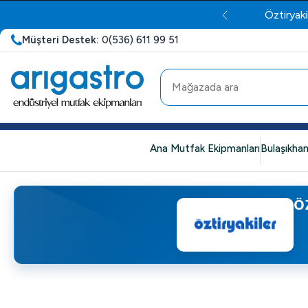
Öztiryaki
Müşteri Destek:
0(536) 611 99 51
Ana Mutfak Ekipmanları
Bulaşıkhan
Ö