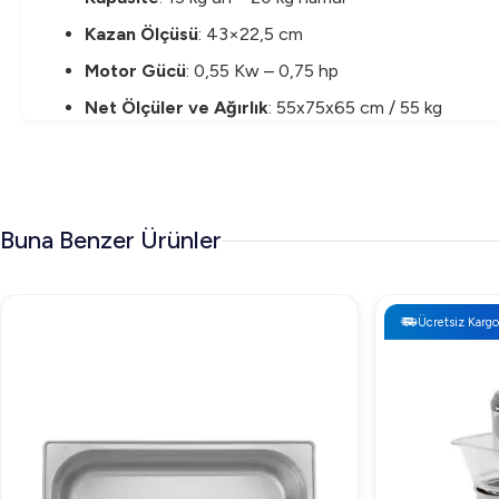
Kazan Ölçüsü
: 43×22,5 cm
Motor Gücü
: 0,55 Kw – 0,75 hp
Net Ölçüler ve Ağırlık
: 55x75x65 cm / 55 kg
Paket Ölçüsü ve Ağırlık
: 58x78x68 cm / 58 kg
Hacim (m3)
: 0,3
Sıkça Sorulan Sorular (SSS)
Buna Benzer Ürünler
1. Makine sesli mi çalışıyor?
Hayır, Bosfor UHMK-15T çalışma esnasında minimum s
Ücretsiz Kargo
2. Hangi tür hamurlar için uygundur?
Baklava ve börek gibi zorlu hamurlar dahil olmak üzere 
3. Temizliği nasıl yapılır?
Parçaları kolayca sökülüp temizlenebilir. Paslanmaz çe