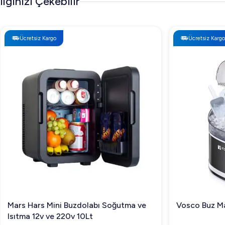
İlginizi Çekebilir
Ücretsiz Kargo
Ücretsiz Kargo
Mars Hars Mini Buzdolabı Soğutma ve
Vosco Buz Ma
Isıtma 12v ve 220v 10Lt