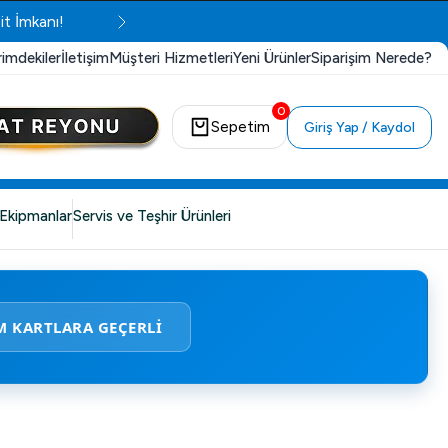
it İmkanı!
rimdekiler
İletişim
Müşteri Hizmetleri
Yeni Ürünler
Siparişim Nerede?
0
Sepetim
Giriş Yap / Kaydol
Ekipmanlar
Servis ve Teşhir Ürünleri
M KARTLARA GEÇERLİ