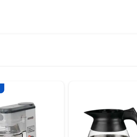
es çıkarmak üzere tasarlanmıştır.
her türlü yoğun ve sert hamur karışımı için idealdir.
lik yüzeyleri sayesinde hijyenik bir temizleme süreci sağlar.