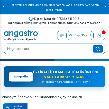
Öztiryakiler Marka Ürünlerde Kredi Kartına Vade Farksız 9 Ay'a Varan
Taksit İmkanı!
Müşteri Destek:
0(536) 611 99 51
İndirimdekiler
İletişim
Müşteri Hizmetleri
Yeni Ürünler
Siparişim Nerede?
0
Giriş Yap / Kaydol
ÖZTIRYAKILER MARKA TÜM ÜRÜNLERDE
VADE FARKSIZ 9 TAKSIT!
9 Taksitten Yararlanmak İçin Tıklayın!
Anasayfa
/
Kahve & Bar Ekipmanları
/
Çay Makineleri
Ücretsiz
Kargo