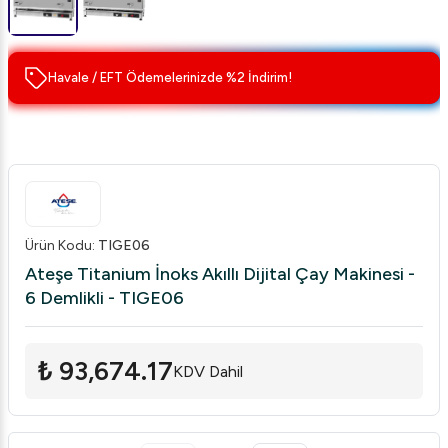
Havale / EFT Ödemelerinizde %2 İndirim!
Ürün Kodu
:
TIGE06
Ateşe Titanium İnoks Akıllı Dijital Çay Makinesi -
6 Demlikli - TIGE06
₺ 93,674.17
KDV Dahil