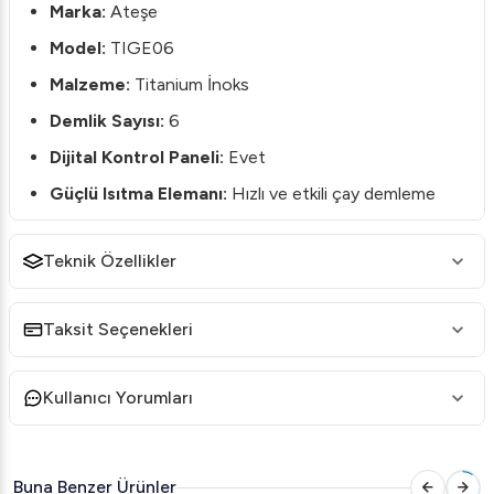
Marka:
Ateşe
Model:
TIGE06
Malzeme:
Titanium İnoks
Demlik Sayısı:
6
Dijital Kontrol Paneli:
Evet
Güçlü Isıtma Elemanı:
Hızlı ve etkili çay demleme
Enerji Tasarrufu:
Akıllı enerji yönetimi
Teknik Özellikler
Ürün Açıklaması
Ateşe Titanium İnoks Akıllı Dijital Çay Makinesi,
Taksit Seçenekleri
endüstriyel mutfakların vazgeçilmezi olacak şekilde
tasarlanmıştır. 6 adet demlik kapasitesi ile kalabalık
alanlarda kolayca çay servisi yapabilirsiniz. Dayanıklı
Kullanıcı Yorumları
titanium inoks malzeme, uzun ömürlü kullanım sağlarken,
modern tasarımı mutfağınıza şıklık katar.
Akıllı dijital kontrol paneli sayesinde her türlü ayarı hızlı ve
Buna Benzer Ürünler