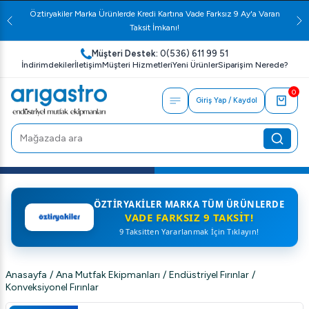
Öztiryakiler Marka Ürünlerde Kredi Kartına Vade Farksız 9 Ay'a Varan
Taksit İmkanı!
Müşteri Destek:
0(536) 611 99 51
İndirimdekiler
İletişim
Müşteri Hizmetleri
Yeni Ürünler
Siparişim Nerede?
0
Giriş Yap / Kaydol
ÖZTIRYAKILER MARKA TÜM ÜRÜNLERDE
VADE FARKSIZ 9 TAKSIT!
9 Taksitten Yararlanmak İçin Tıklayın!
Anasayfa
/
Ana Mutfak Ekipmanları
/
Endüstriyel Fırınlar
/
Konveksiyonel Fırınlar