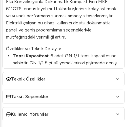
Eka Konveksiyonlu Dokunmatik Kompakt Fırın MKF-
611CTS, endüstriyel mutfaklarda işlerinizi kolaylaştırmak
ve yüksek performans sunmak amacıyla tasarlanmıştır.
Elektrikli çalışan bu cihaz, kullanıcı dostu dokunmatik
paneli ve geniş programlama seçenekleriyle
mutfağınızdaki verimliliği artırır.
Özellikler ve Teknik Detaylar
Tepsi Kapasitesi:
6 adet GN 1/1 tepsi kapasitesine
sahiptir. GN 1/1 ölçüsü yemeklerinizi pişirmede geniş
bir kapasite sunar.
Teknik Özellikler
Çift Yönlü Dönen Motor:
Tek bir motor ile çift yönlü
pişirme, yiyeceklerin eşit ve mükemmel pişmesini
sağlar.
Taksit Seçenekleri
Dokunmatik Kontrol Paneli:
Sıcaklık, zaman ve nem
kontrolü sağlayan TFT 7 kapasitif dokunmatik renkli
Kullanıcı Yorumları
ekranı ile kolay kullanım sunar.
Fan Sistemi:
5 kademe fan hızı ve yarı statik fan