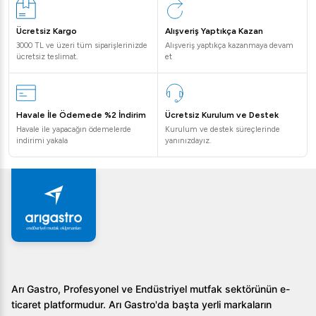
7,8 kW güce sahip olan bu ürün, enerji verimliliği ile
Ücretsiz Kargo
Alışveriş Yaptıkça Kazan
dikkat çeker.
3000 TL ve üzeri tüm siparişlerinizde
Alışveriş yaptıkça kazanmaya devam
ücretsiz teslimat.
et
Eka Konveksiyonlu Dokunmatik Kompakt Fırın MKF-
611CTS, dayanıklılığı, esnekliği ve kullanım kolaylığı ile
işletmenizin mutfak taleplerine en iyi şekilde cevap
Havale İle Ödemede %2 İndirim
Ücretsiz Kurulum ve Destek
verecektir. Bu ürünü tercih ederek mutfak
Havale ile yapacağın ödemelerde
Kurulum ve destek süreçlerinde
operasyonlarınızı bir üst seviyeye taşıyabilirsiniz.
indirimi yakala
yanınızdayız.
Arı Gastro, Profesyonel ve Endüstriyel mutfak sektörünün e-
ticaret platformudur. Arı Gastro'da başta yerli markaların