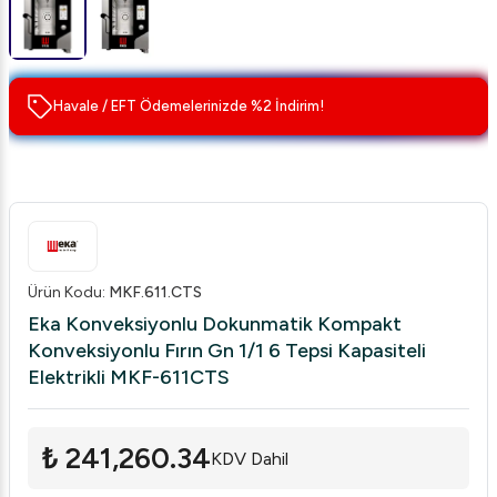
Havale / EFT Ödemelerinizde %2 İndirim!
Ürün Kodu
:
MKF.611.CTS
Eka Konveksiyonlu Dokunmatik Kompakt
Konveksiyonlu Fırın Gn 1/1 6 Tepsi Kapasiteli
Elektrikli MKF-611CTS
₺ 241,260.34
KDV Dahil