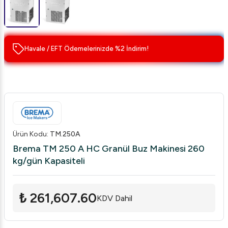
Havale / EFT Ödemelerinizde %2 İndirim!
Ürün Kodu
:
TM.250A
Brema TM 250 A HC Granül Buz Makinesi 260
kg/gün Kapasiteli
₺ 261,607.60
KDV Dahil