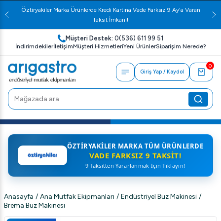
Öztiryakiler Marka Ürünlerde Kredi Kartına Vade Farksız 9 Ay'a Varan
Taksit İmkanı!
Müşteri Destek:
0(536) 611 99 51
İndirimdekiler
İletişim
Müşteri Hizmetleri
Yeni Ürünler
Siparişim Nerede?
0
Giriş Yap / Kaydol
ÖZTIRYAKILER MARKA TÜM ÜRÜNLERDE
VADE FARKSIZ 9 TAKSIT!
9 Taksitten Yararlanmak İçin Tıklayın!
Anasayfa
/
Ana Mutfak Ekipmanları
/
Endüstriyel Buz Makinesi
/
Brema Buz Makinesi