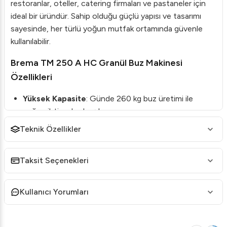
restoranlar, oteller, catering firmaları ve pastaneler için
ideal bir üründür. Sahip olduğu güçlü yapısı ve tasarımı
sayesinde, her türlü yoğun mutfak ortamında güvenle
kullanılabilir.
Brema TM 250 A HC Granül Buz Makinesi
Özellikleri
Yüksek Kapasite
: Günde 260 kg buz üretimi ile
yoğun ihtiyaçları karşılar.
Granül Buz Üretimi
: Özellikle içecek servislerinde
Teknik Özellikler
tercih edilen granül buz kalitesi sunar.
Enerji Verimliliği
: Düşük enerji tüketimi ile maliyetleri
Taksit Seçenekleri
düşürür.
Kolay Kullanım
: Basit ve kullanıcı dostu kontrol paneli
Kullanıcı Yorumları
ile kolayca işletilebilir.
Dayanıklı Yapı
: Sağlam malzeme yapısı ile uzun süreli