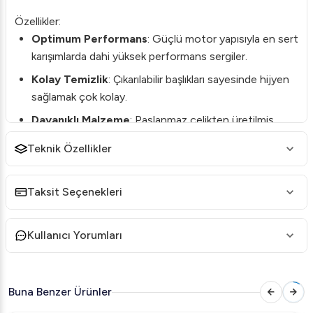
Özellikler:
Optimum Performans
: Güçlü motor yapısıyla en sert
karışımlarda dahi yüksek performans sergiler.
Kolay Temizlik
: Çıkarılabilir başlıkları sayesinde hijyen
sağlamak çok kolay.
Dayanıklı Malzeme
: Paslanmaz çelikten üretilmiş
yapısı, uzun yıllar kullanım için idealdir.
Teknik Özellikler
Neden Dito Sama Bermixer Çırpıcı?
Mutfak işlerinizi hızlandırır, zamandan tasarruf sağlar.
Taksit Seçenekleri
Ergonomik dizaynı ile kullanıcı dostudur ve rahatça
kontrol edilebilir.
Kullanıcı Yorumları
Profesyonel mutfak şefleri ve işletmeler için özel
olarak tasarlanmıştır.
Buna Benzer Ürünler
Bu
Dito Sama Bermixer çırpıcı başlığı
ayrı olarak
satılmakta olup, cihazınıza kolayca monte edilebilir. İster