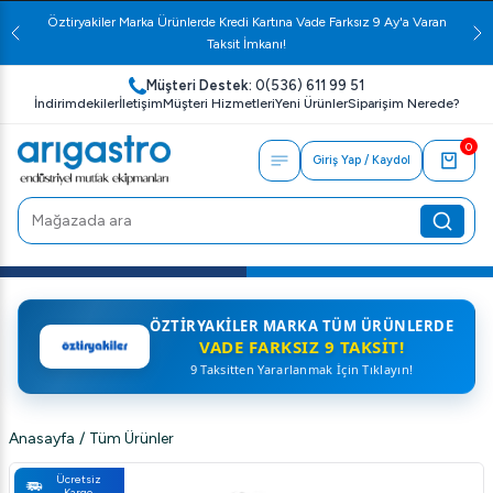
Öztiryakiler Marka Ürünlerde Kredi Kartına Vade Farksız 9 Ay'a Varan
Taksit İmkanı!
Müşteri Destek:
0(536) 611 99 51
İndirimdekiler
İletişim
Müşteri Hizmetleri
Yeni Ürünler
Siparişim Nerede?
0
Giriş Yap / Kaydol
ÖZTIRYAKILER MARKA TÜM ÜRÜNLERDE
VADE FARKSIZ 9 TAKSIT!
9 Taksitten Yararlanmak İçin Tıklayın!
Anasayfa
/
Tüm Ürünler
Ücretsiz
Kargo