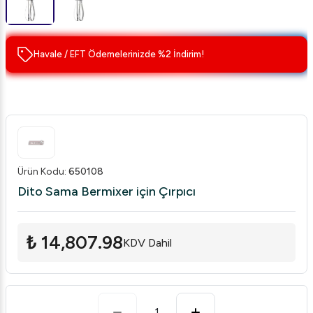
Havale / EFT Ödemelerinizde %2 İndirim!
Ürün Kodu
:
650108
Dito Sama Bermixer için Çırpıcı
₺ 14,807.98
KDV Dahil
1