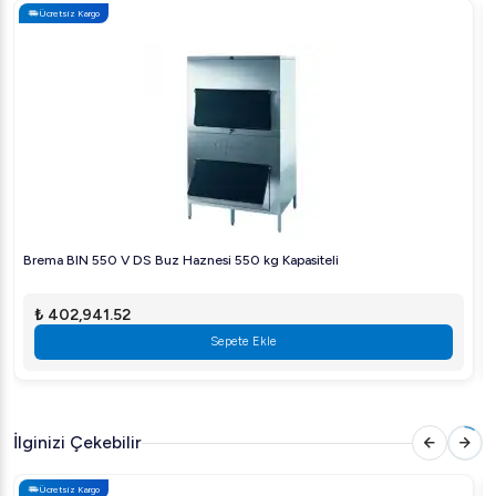
Ücretsiz Kargo
yoğun iş temposunda, ister günlük mutfak işlerinde, tüm
ihtiyaçlarınıza yanıt verecek bir asistandır. Sağlıklı ve etkili
sonuçlar için siz de Dito Sama kalitesini tercih edin!
Brema BIN 550 V DS Buz Haznesi 550 kg Kapasiteli
₺ 402,941.52
Sepete Ekle
İlginizi Çekebilir
Ücretsiz Kargo