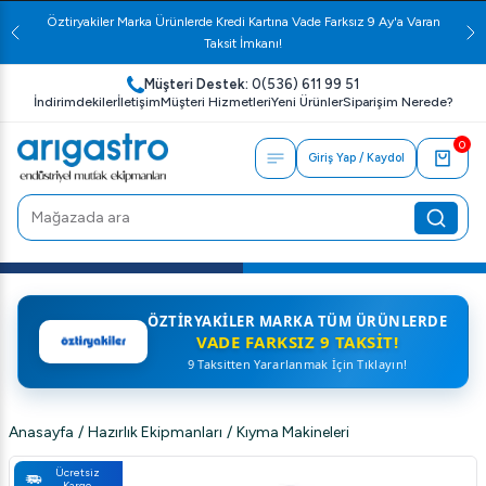
Öztiryakiler Marka Ürünlerde Kredi Kartına Vade Farksız 9 Ay'a Varan
Taksit İmkanı!
Müşteri Destek:
0(536) 611 99 51
İndirimdekiler
İletişim
Müşteri Hizmetleri
Yeni Ürünler
Siparişim Nerede?
0
Giriş Yap / Kaydol
ÖZTIRYAKILER MARKA TÜM ÜRÜNLERDE
VADE FARKSIZ 9 TAKSIT!
9 Taksitten Yararlanmak İçin Tıklayın!
Anasayfa
/
Hazırlık Ekipmanları
/
Kıyma Makineleri
Ücretsiz
Kargo