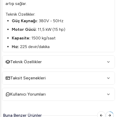
artışı sağlar.
Teknik Özellikler:
Güç Kaynağı:
380V - 50Hz
Motor Gücü:
11,5 kW (15 hp)
Kapasite:
1500 kg/saat
Hız:
225 devir/dakika
Malzeme:
Paslanmaz çelik kafa ve gövde
Teknik Özellikler
Soğutma:
Soğutmasız tasarım
Boyutlar:
Net ölçüler - 65x125x125 cm, Paket
Taksit Seçenekleri
ölçüleri - 75x135x145 cm
Ağırlık:
Net 300 kg, Paketli 350 kg
Kullanıcı Yorumları
Hacim:
1.5 m³
Ürün Özellikleri:
Taşınabilirlik:
Tekerlekli yapısı sayesinde kolayca
Buna Benzer Ürünler