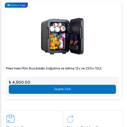
Ücretsiz Kargo
C: Paslanmaz çelik kısımlar düzenli olarak temizlenmeli ve
makine kullanım kılavuzu doğrultusunda bakım yapılmalıdır.
S: Makineyi nasıl güvenle taşıyabilirim?
C: Makinenin tekerlekli tasarımı sayesinde kolayca taşıma
yapılabilir, ancak taşımadan önce elektrik bağlantısı
kesilmelidir.
Profesyonel mutfaklarınızı daha verimli hale getirmek için
Mars Hars Mini Buzdolabı Soğutma ve Isıtma 12v ve 220v 10Lt
Bosfor No:130 Et Kıyma Makinesi'ni hemen keşfedin.
₺ 4,500.00
Sepete Ekle