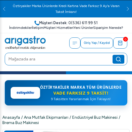
Öztiryakiler Marka Ürünlerde Kredi Kartına Vade Farksız 9 Ay'a Varan
Taksit İmkanı!
Müşteri Destek:
0(536) 611 99 51
İndirimdekiler
İletişim
Müşteri Hizmetleri
Yeni Ürünler
Siparişim Nerede?
0
Giriş Yap / Kaydol
ÖZTIRYAKILER MARKA TÜM ÜRÜNLERDE
VADE FARKSIZ 9 TAKSIT!
9 Taksitten Yararlanmak İçin Tıklayın!
Anasayfa
/
Ana Mutfak Ekipmanları
/
Endüstriyel Buz Makinesi
/
Brema Buz Makinesi