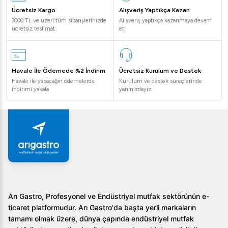
Ücretsiz Kargo
Alışveriş Yaptıkça Kazan
3000 TL ve üzeri tüm siparişlerinizde
Alışveriş yaptıkça kazanmaya devam
ücretsiz teslimat.
et
Havale İle Ödemede %2 İndirim
Ücretsiz Kurulum ve Destek
Havale ile yapacağın ödemelerde
Kurulum ve destek süreçlerinde
indirimi yakala
yanınızdayız.
Arı Gastro, Profesyonel ve Endüstriyel mutfak sektörünün e-
ticaret platformudur. Arı Gastro'da başta yerli markaların
tamamı olmak üzere, dünya çapında endüstriyel mutfak