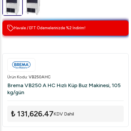
Havale / EFT Ödemelerinizde %2 İndirim!
Ürün Kodu
:
VB250AHC
Brema VB250 A HC Hızlı Küp Buz Makinesi, 105
kg/gün
₺ 131,626.47
KDV Dahil