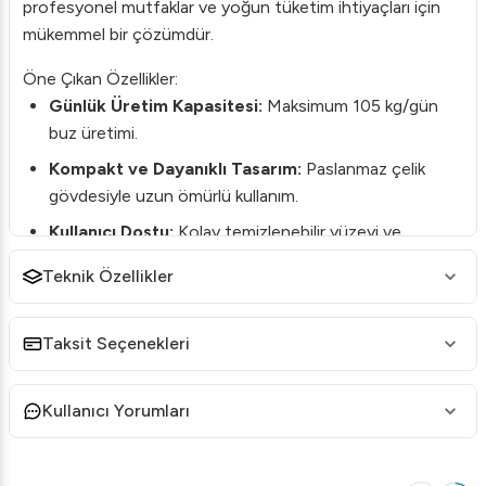
profesyonel mutfaklar ve yoğun tüketim ihtiyaçları için
mükemmel bir çözümdür.
Öne Çıkan Özellikler:
Günlük Üretim Kapasitesi:
Maksimum 105 kg/gün
buz üretimi.
Kompakt ve Dayanıklı Tasarım:
Paslanmaz çelik
gövdesiyle uzun ömürlü kullanım.
Kullanıcı Dostu:
Kolay temizlenebilir yüzeyi ve
otomatik temizleme özelliği ile minimum bakımla
Teknik Özellikler
maksimum performans sağlar.
Enerji Verimliliği:
Az enerjiyle yüksek verimli buz
Taksit Seçenekleri
üretimi sunar.
Teknik Detaylar:
Kullanıcı Yorumları
Buz Türü:
Küp Buz
Üretim Kapasitesi:
105 kg/gün