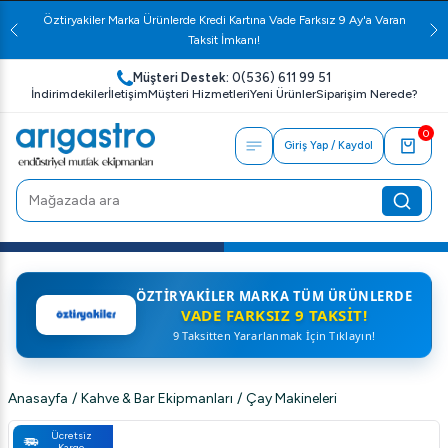
Öztiryakiler Marka Ürünlerde Kredi Kartına Vade Farksız 9 Ay'a Varan
Taksit İmkanı!
Müşteri Destek:
0(536) 611 99 51
İndirimdekiler
İletişim
Müşteri Hizmetleri
Yeni Ürünler
Siparişim Nerede?
0
Giriş Yap / Kaydol
ÖZTIRYAKILER MARKA TÜM ÜRÜNLERDE
VADE FARKSIZ 9 TAKSIT!
9 Taksitten Yararlanmak İçin Tıklayın!
Anasayfa
/
Kahve & Bar Ekipmanları
/
Çay Makineleri
Ücretsiz
Kargo