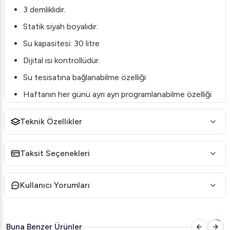
3 demliklidir.
Statik siyah boyalıdır.
Su kapasitesi: 30 litre
Dijital ısı kontrollüdür.
Su tesisatına bağlanabilme özelliği
Haftanın her günü ayrı ayrı programlanabilme özelliği
Kontaktör elektrik akım düzenleyici
Teknik Özellikler
Kaçak akım rolesi
Volt: 220 V
Taksit Seçenekleri
Güç: 3 kW NOT: DEMLİKLER DAHİL DEĞİLDİR.
Kullanıcı Yorumları
Buna Benzer Ürünler