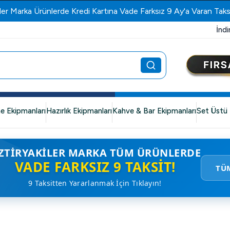
ler Marka Ürünlerde Kredi Kartına Vade Farksız 9 Ay'a Varan Taks
İndi
e Ekipmanları
Hazırlık Ekipmanları
Kahve & Bar Ekipmanları
Set Üstü 
ZTIRYAKILER MARKA TÜM ÜRÜNLERDE
VADE FARKSIZ 9 TAKSIT!
TÜ
9 Taksitten Yararlanmak İçin Tıklayın!