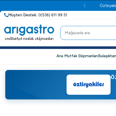
Öztiryaki
Müşteri Destek:
0(536) 611 99 51
Ana Mutfak Ekipmanları
Bulaşıkhan
Ö