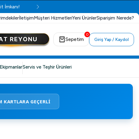
it İmkanı!
rimdekiler
İletişim
Müşteri Hizmetleri
Yeni Ürünler
Siparişim Nerede?
0
Sepetim
Giriş Yap / Kaydol
Ekipmanlar
Servis ve Teşhir Ürünleri
M KARTLARA GEÇERLİ