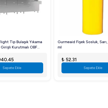
ildiği için oldukça sessiz çalışır.
ı ve paslanmaz bir yapı sunar.
i, endüstriyel mutfak ihtiyaçlarınız için verimli bir çözüm su
Flight Tip Bulaşık Yıkama
Gurmeaid Fişek Sosluk, Sarı,
Girişli Kurutmalı OBF
ml
940.45
₺ 52.31
Sepete Ekle
Sepete Ekle