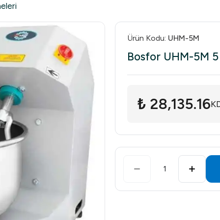
eleri
Ürün Kodu
:
UHM-5M
Bosfor UHM-5M 5
₺ 28,135.16
KD
1