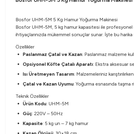
Bosfor UHM-5M 5 Kg Hamur Yoğurma Makinesi
Bosfor UHM-5M 5 Kg Hamur Yoğurma Makinesi
Bosfor UHM-5M, 5 kg hamur kapasitesi ile profesyonel mu
ihtiyaçlarınızda mükemmel sonuçlar sunar. İşte bu harika
Özellikler
Paslanmaz Çatal ve Kazan
: Paslanmaz malzeme kull
Opsiyonel Köfte Çatalı Aparatı
: Ekstra aksesuar seçe
Isı Üretmeyen Tasarım
: Malzemeleriniz karıştırılı
Çatal ve Kazan Uyumu
: Yoğurma esnasında taşma risk
Teknik Özellikler
Ürün Kodu
: UHM-5M
Güç
: 220V – 50Hz
Kapasite
: 5 kg un – 7 kg hamur
Kazan Ölçüsü
: 30×18 cm