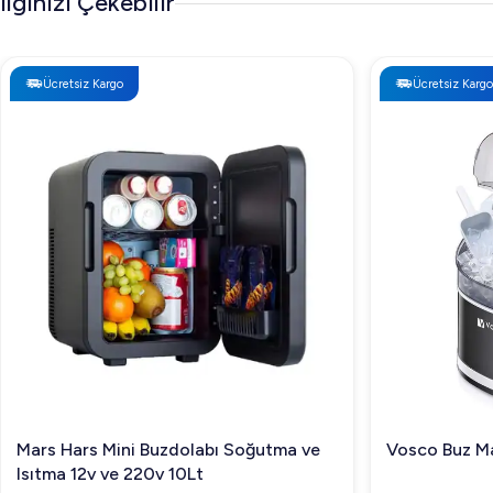
İlginizi Çekebilir
Ücretsiz Kargo
Ücretsiz Kargo
Mars Hars Mini Buzdolabı Soğutma ve
Vosco Buz Ma
Isıtma 12v ve 220v 10Lt