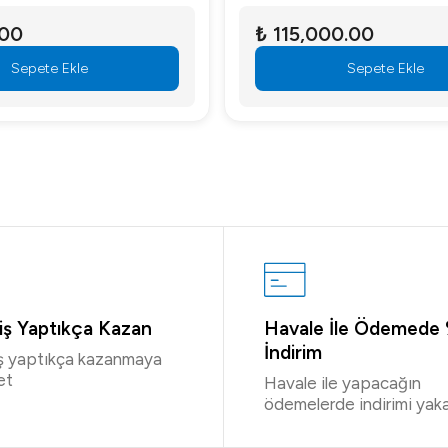
.00
₺ 115,000.00
Sepete Ekle
Sepete Ekle
riş Yaptıkça Kazan
Havale İle Ödemede
İndirim
iş yaptıkça kazanmaya
et
Havale ile yapacağın
ödemelerde indirimi yaka