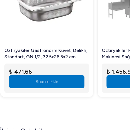
Hayır, makine çalışma esnasında ses ve gürültü en aza indir
Kazanın malzeme yapısı nedir?
Kazan paslanmaz çelikten üretilmiştir, bu sayede dayanıkl
Sonuç olarak, Bosfor UHM-5M 5 Kg Hamur Yoğurma Makines
Öztiryakiler Gastronorm Küvet, Delikli,
Öztiryakiler 
ürünü şimdi değerlendirin!
Standart, GN 1/2, 32.5x26.5x2 cm
Makinesi Sağ 
3600 T/S
₺ 471.66
₺ 1,456,
Sepete Ekle