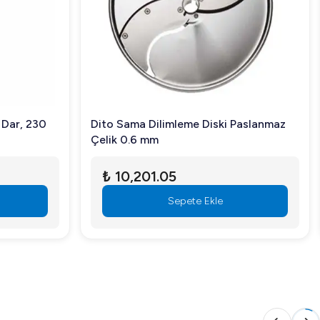
nar. Kullanımı kolay ve sonuçları mükemmel olan bu
 Dar, 230
Dito Sama Dilimleme Diski Paslanmaz
Çelik 0.6 mm
₺ 10,201.05
Sepete Ekle