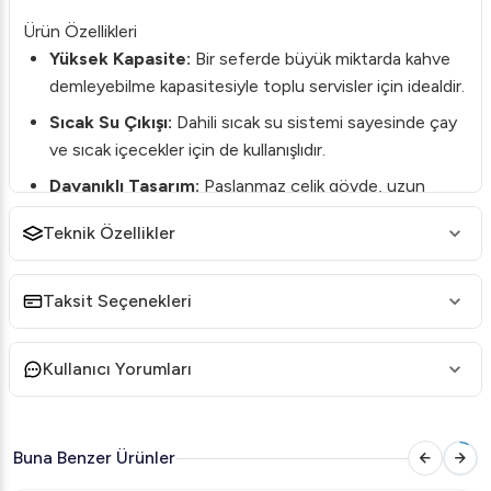
Ürün Özellikleri
Yüksek Kapasite:
Bir seferde büyük miktarda kahve
demleyebilme kapasitesiyle toplu servisler için idealdir.
Sıcak Su Çıkışı:
Dahili sıcak su sistemi sayesinde çay
ve sıcak içecekler için de kullanışlıdır.
Dayanıklı Tasarım:
Paslanmaz çelik gövde, uzun
ömürlü kullanım ve estetik görünüm sağlar.
Teknik Özellikler
Kolay Kullanım:
Dijital kontrol paneli ile kullanıcı dostu
deneyim sunar.
Taksit Seçenekleri
Hızlı Demleme:
Yüksek verimli ısıtma elemanları ile
kısa sürede kahve hazırlama imkanı.
Kullanıcı Yorumları
Detaylı Açıklama
Bravilor Bonamat B20 HW Filtre Kahve Makinesi,
endüstriyel mutfak ihtiyaçlarınız için profesyonel bir
Buna Benzer Ürünler
çözümdür. Yüksek kapasiteli demleme sistemi, yoğun