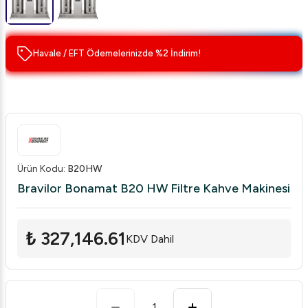
Havale / EFT Ödemelerinizde %2 İndirim!
Ürün Kodu
:
B20HW
Bravilor Bonamat B20 HW Filtre Kahve Makinesi
₺ 327,146.61
KDV Dahil
1