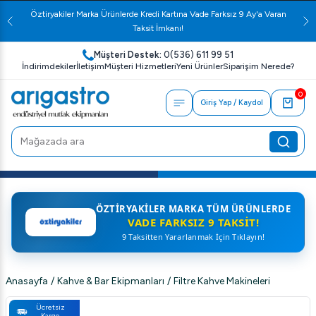
Öztiryakiler Marka Ürünlerde Kredi Kartına Vade Farksız 9 Ay'a Varan
Taksit İmkanı!
Müşteri Destek:
0(536) 611 99 51
İndirimdekiler
İletişim
Müşteri Hizmetleri
Yeni Ürünler
Siparişim Nerede?
0
Giriş Yap / Kaydol
ÖZTIRYAKILER MARKA TÜM ÜRÜNLERDE
VADE FARKSIZ 9 TAKSIT!
9 Taksitten Yararlanmak İçin Tıklayın!
Anasayfa
/
Kahve & Bar Ekipmanları
/
Filtre Kahve Makineleri
Ücretsiz
Kargo