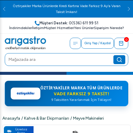
Öztiryakiler Marka Ürünlerde Kredi Kartına Vade Farksız 9 Ay'a Varan
Taksit İmkanı!
Müşteri Destek:
0(536) 611 99 51
İndirimdekiler
İletişim
Müşteri Hizmetleri
Yeni Ürünler
Siparişim Nerede?
0
Giriş Yap / Kaydol
ÖZTIRYAKILER MARKA TÜM ÜRÜNLERDE
VADE FARKSIZ 9 TAKSIT!
9 Taksitten Yararlanmak İçin Tıklayın!
Anasayfa
/
Kahve & Bar Ekipmanları
/
Meyve Makineleri
Ücretsiz
Kargo