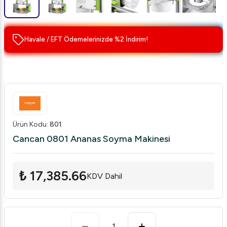
Havale / EFT Ödemelerinizde %2 İndirim!
Ürün Kodu
:
801
Cancan 0801 Ananas Soyma Makinesi
₺ 17,385.66
KDV Dahil
1