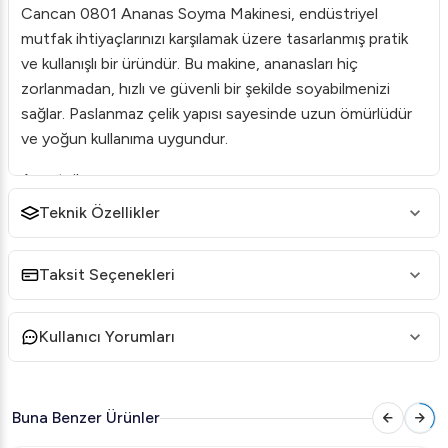
Cancan 0801 Ananas Soyma Makinesi, endüstriyel
mutfak ihtiyaçlarınızı karşılamak üzere tasarlanmış pratik
ve kullanışlı bir üründür. Bu makine, ananasları hiç
zorlanmadan, hızlı ve güvenli bir şekilde soyabilmenizi
sağlar. Paslanmaz çelik yapısı sayesinde uzun ömürlüdür
ve yoğun kullanıma uygundur.
Avantajlar
Zahmetsiz Soyma:
Özel tasarımı sayesinde ananası
Teknik Özellikler
kolayca kabuğundan ayırır.
Dayanıklılık:
Paslanmaz çelik gövde ve bıçaklar, uzun
Taksit Seçenekleri
süreli kullanım için idealdir.
Hijyenik:
Kolay temizlenebilir yapısı sayesinde hijyen
Kullanıcı Yorumları
standartlarını en üst seviyede tutar.
Kullanım Kolaylığı:
Basit işletim mekanizması, kullanıcı
dostu bir deneyim sunar.
Buna Benzer Ürünler
Cancan 0801 ile mutfaklarınızı daha verimli hale getirin ve