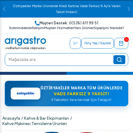
Öztiryakiler Marka Ürünlerde Kredi Kartına Vade Farksız 9 Ay'a Varan
Taksit İmkanı!
Müşteri Destek:
0(536) 611 99 51
İndirimdekiler
İletişim
Müşteri Hizmetleri
Yeni Ürünler
Siparişim Nerede?
0
Giriş Yap / Kaydol
ÖZTIRYAKILER MARKA TÜM ÜRÜNLERDE
VADE FARKSIZ 9 TAKSIT!
9 Taksitten Yararlanmak İçin Tıklayın!
Anasayfa
/
Kahve & Bar Ekipmanları
/
Kahve Makinesi Temizleme Ürünleri