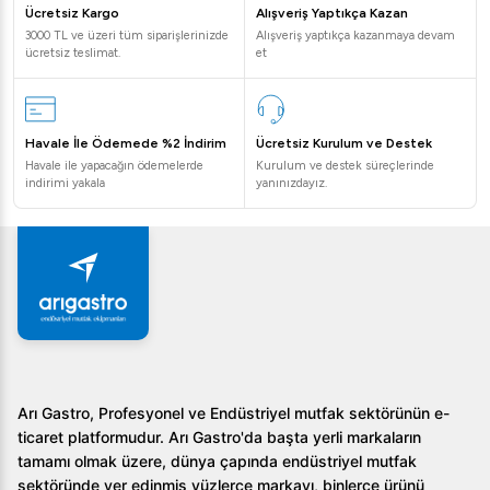
Ücretsiz Kargo
Alışveriş Yaptıkça Kazan
3000 TL ve üzeri tüm siparişlerinizde
Alışveriş yaptıkça kazanmaya devam
ücretsiz teslimat.
et
Havale İle Ödemede %2 İndirim
Ücretsiz Kurulum ve Destek
Havale ile yapacağın ödemelerde
Kurulum ve destek süreçlerinde
indirimi yakala
yanınızdayız.
Arı Gastro, Profesyonel ve Endüstriyel mutfak sektörünün e-
ticaret platformudur. Arı Gastro'da başta yerli markaların
tamamı olmak üzere, dünya çapında endüstriyel mutfak
sektöründe yer edinmiş yüzlerce markayı, binlerce ürünü