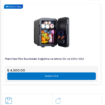
performansını artırmak ve hijyenik kalmasını sağlamak için
Ücretsiz Kargo
CoffyTab A001-9 Süt Kanalı ve Buhar Temizleyici,
güvenebileceğiniz bir çözümdür! Şimdi sipariş verin ve
farkı hissedin.
Mars Hars Mini Buzdolabı Soğutma ve Isıtma 12v ve 220v 10Lt
₺ 4,500.00
Sepete Ekle