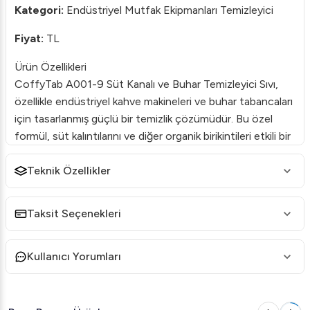
Kategori:
Endüstriyel Mutfak Ekipmanları Temizleyici
Fiyat:
TL
Ürün Özellikleri
CoffyTab A001-9 Süt Kanalı ve Buhar Temizleyici Sıvı,
özellikle endüstriyel kahve makineleri ve buhar tabancaları
için tasarlanmış güçlü bir temizlik çözümüdür. Bu özel
formül, süt kalıntılarını ve diğer organik birikintileri etkili bir
şekilde ortadan kaldırarak ekipmanlarınızın uzun ömürlü ve
hijyenik kalmasına yardımcı olur.
Teknik Özellikler
Kapasite:
1000 ml
Taksit Seçenekleri
Kullanım Alanları:
Espresso makineleri, süt
köpürtücüler, buhar tabancaları
Kullanıcı Yorumları
Kolay Kullanım:
Sadece doğru oranlarda karıştırarak
gün içerisinde periyodik olarak kullanın.
Etkili Temizlik:
Süt kalıntılarını kısa sürede çözüp yok