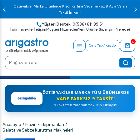
Öztiryakiler Marka Ürünlerde Kredi Kartına Vade Farksız 9 Ay'a Varan
Taksit İmkanı!
Müşteri Destek:
0(536) 611 99 51
İndirimdekiler
İletişim
Müşteri Hizmetleri
Yeni Ürünler
Siparişim Nerede?
0
Giriş Yap / Kaydol
ÖZTIRYAKILER MARKA TÜM ÜRÜNLERDE
VADE FARKSIZ 9 TAKSIT!
9 Taksitten Yararlanmak İçin Tıklayın!
Anasayfa
/
Hazırlık Ekipmanları
/
Salata ve Sebze Kurutma Makineleri