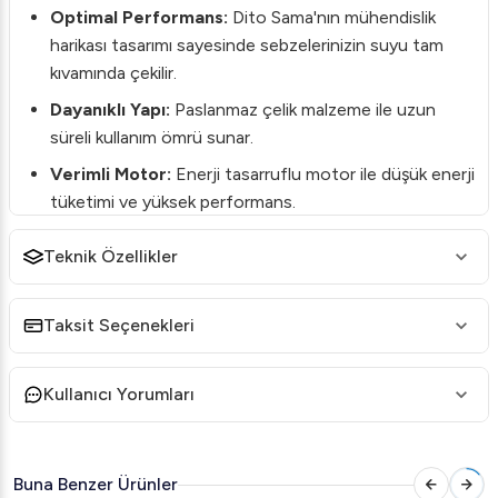
Optimal Performans:
Dito Sama'nın mühendislik
harikası tasarımı sayesinde sebzelerinizin suyu tam
kıvamında çekilir.
Dayanıklı Yapı:
Paslanmaz çelik malzeme ile uzun
süreli kullanım ömrü sunar.
Verimli Motor:
Enerji tasarruflu motor ile düşük enerji
tüketimi ve yüksek performans.
Kullanım Kolaylığı
Teknik Özellikler
Kolay Temizlik:
Çıkarılabilir parça dizaynı sayesinde
temizlik işlemleri zahmetsizdir.
Taksit Seçenekleri
Basit Kontroller:
Kullanıcı dostu kontrol paneli ile hızlı
ve etkili kurutma ayarları yapabilirsiniz.
Kullanıcı Yorumları
Avantajlar
Endüstriyel Kullanıma Uygun:
Restoranlar, kafeler
veya büyük catering hizmetleri için idealdir.
Buna Benzer Ürünler