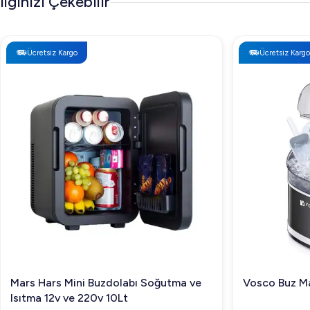
İlginizi Çekebilir
Ücretsiz Kargo
Ücretsiz Kargo
Mars Hars Mini Buzdolabı Soğutma ve
Vosco Buz Ma
Isıtma 12v ve 220v 10Lt