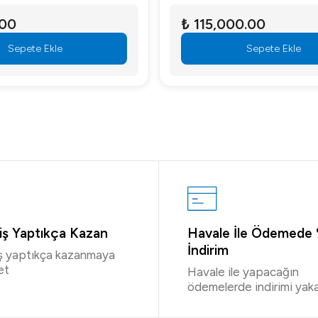
.00
₺ 115,000.00
Sepete Ekle
Sepete Ekle
riş Yaptıkça Kazan
Havale İle Ödemede
İndirim
iş yaptıkça kazanmaya
et
Havale ile yapacağın
ödemelerde indirimi yaka