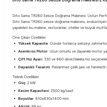
Dito Sama TR260 Sebze Doğrama Makinesi 2 Ka
Dito Sama TR260 Sebze Doğrama Makinesi: Üstün Per
Dito Sama TR260 sebze doğrama makinesi, endüstriyel mu
yapabilen bu makine, restoranlar, oteller ve büyük mutfak t
Öne Çıkan Özellikler
Yüksek Kapasite
: Günde tonlarca sebzeyi zahmetsiz
Asenkron Motor
: Uzun ömürlü ve dayanıklı motor yap
Çift Hız Ayarı
: 330 ve 660 devir/dakika hız seçenekle
Dayanıklı Tasarım
: Paslanmaz çelik şasi ve hareketli s
Teknik Özellikler
Güç
: 2 kW
Kesim Kapasitesi
: 2500 kg/saat
Boyutlar
: 610x830x1400 mm
Ağırlık
: 88 kg