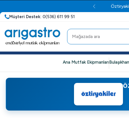
Öztiryaki
Müşteri Destek:
0(536) 611 99 51
Ana Mutfak Ekipmanları
Bulaşıkhan
Ö