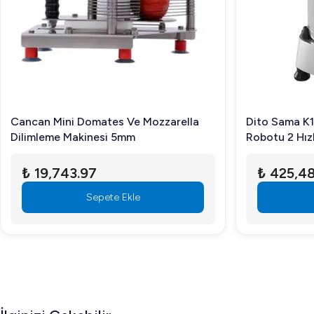
Çalışma gürültüsü nasıldır?
Asenkron motoru sayesinde oldukça sessiz çalışmaktadır,
Dito Sama TR260 sebze doğrama makinesi, sağlam yapısı ve 
dostu özellikleri sayesinde, işletmenizin mutfak operasy
Cancan Mini Domates Ve Mozzarella
Dito Sama K1
Dilimleme Makinesi 5mm
Robotu 2 Hızl
₺ 19,743.97
₺ 425,48
Sepete Ekle