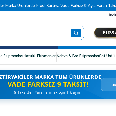
ler Marka Ürünlerde Kredi Kartına Vade Farksız 9 Ay'a Varan Taks
İndi
e Ekipmanları
Hazırlık Ekipmanları
Kahve & Bar Ekipmanları
Set Üstü 
ZTIRYAKILER MARKA TÜM ÜRÜNLERDE
VADE FARKSIZ 9 TAKSIT!
TÜ
9 Taksitten Yararlanmak İçin Tıklayın!