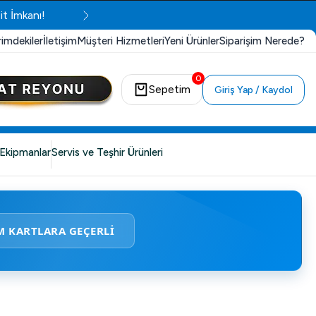
it İmkanı!
rimdekiler
İletişim
Müşteri Hizmetleri
Yeni Ürünler
Siparişim Nerede?
0
Sepetim
Giriş Yap / Kaydol
Ekipmanlar
Servis ve Teşhir Ürünleri
M KARTLARA GEÇERLİ