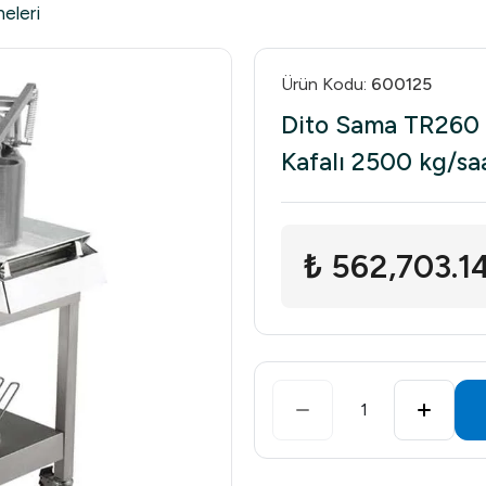
eleri
Ürün Kodu
:
600125
Dito Sama TR260 
Kafalı 2500 kg/sa
₺ 562,703.1
1