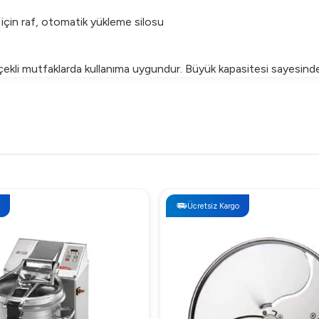
er için raf, otomatik yükleme silosu
ekli mutfaklarda kullanıma uygundur. Büyük kapasitesi sayesinde
e yemek hazırlık sürelerinizi önemli ölçüde kısaltabilirsiniz.
erji tüketimi ile maliyetleri azaltır.
runsuz bir şekilde gerçekleştirir.
Ücretsiz Kargo
 kolayca temizleyebilirsiniz.
 makinenin ömrünü uzatacaktır.