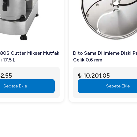
 bu da daha konforlu bir çalışma ortamı sağlar.
üstün performansı ile endüstriyel mutfaklarda verimliliği artırm
onlarını optimize edin ve zamandan tasarruf edin!
80S Cutter Mikser Mutfak
Dito Sama Dilimleme Diski Paslanmaz
ı 17.5 L
Çelik 0.6 mm
2.55
₺ 10,201.05
Sepete Ekle
Sepete Ekle