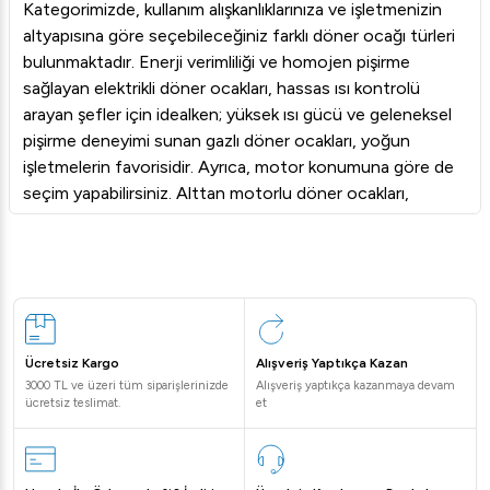
Kategorimizde, kullanım alışkanlıklarınıza ve işletmenizin
altyapısına göre seçebileceğiniz farklı döner ocağı türleri
bulunmaktadır. Enerji verimliliği ve homojen pişirme
sağlayan elektrikli döner ocakları, hassas ısı kontrolü
arayan şefler için idealken; yüksek ısı gücü ve geleneksel
pişirme deneyimi sunan gazlı döner ocakları, yoğun
işletmelerin favorisidir. Ayrıca, motor konumuna göre de
seçim yapabilirsiniz. Alttan motorlu döner ocakları,
motoru ısıdan koruyarak daha uzun ömürlü bir kullanım
sunarken, üstten motorlu döner ocakları ise pratik
kullanımı ve daha kompakt tasarımlarıyla öne çıkar. Farklı
radyan (ısıtıcı) sayılarına sahip modellerimizle, günlük
döner kapasitenize en uygun makineyi kolayca
bulabilirsiniz.
Ücretsiz Kargo
Alışveriş Yaptıkça Kazan
Döner Ocağı Seçerken Dikkat Edilmesi Gerekenler
3000 TL ve üzeri tüm siparişlerinizde
Alışveriş yaptıkça kazanmaya devam
Doğru döner ocağını seçmek, yatırımınızın karşılığını
ücretsiz teslimat.
et
almanız ve operasyonel verimliliğiniz için kritiktir. Seçim
yaparken günlük döner satış kapasitenizi, mutfak alanınızın
boyutunu ve enerji kaynağınızı (doğalgaz, LPG, elektrik)