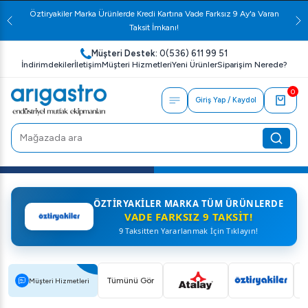
Öztiryakiler Marka Ürünlerde Kredi Kartına Vade Farksız 9 Ay'a Varan
Taksit İmkanı!
Müşteri Destek:
0(536) 611 99 51
İndirimdekiler
İletişim
Müşteri Hizmetleri
Yeni Ürünler
Siparişim Nerede?
0
Giriş Yap / Kaydol
ÖZTIRYAKILER MARKA TÜM ÜRÜNLERDE
VADE FARKSIZ 9 TAKSIT!
9 Taksitten Yararlanmak İçin Tıklayın!
Tümünü Gör
Müşteri Hizmetleri