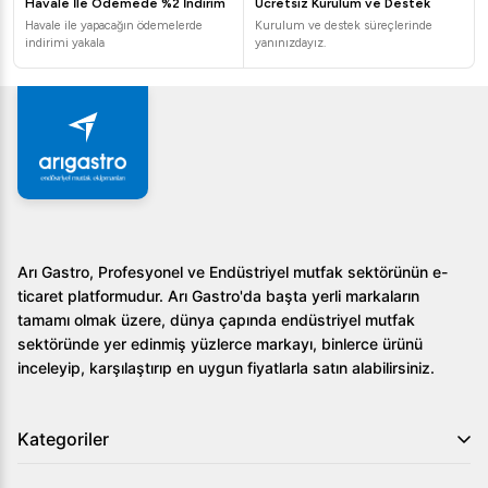
Havale İle Ödemede %2 İndirim
Ücretsiz Kurulum ve Destek
göz önünde bulundurmalısınız. Güvenlik de en önemli
Havale ile yapacağın ödemelerde
Kurulum ve destek süreçlerinde
faktörlerden biridir; bu nedenle gaz kesme emniyet ventili
indirimi yakala
yanınızdayız.
gibi özelliklere sahip, CE belgeli ürünleri tercih etmek
hayati önem taşır. Arı Gastro güvencesiyle sunduğumuz
tüm döner makineleri, kalite ve güvenlik standartlarını
karşılayarak işletmenize değer katar. Ürünlerimizi
inceleyerek işletmeniz için en doğru kararı verin.
Arı Gastro, Profesyonel ve Endüstriyel mutfak sektörünün e-
ticaret platformudur. Arı Gastro'da başta yerli markaların
tamamı olmak üzere, dünya çapında endüstriyel mutfak
sektöründe yer edinmiş yüzlerce markayı, binlerce ürünü
inceleyip, karşılaştırıp en uygun fiyatlarla satın alabilirsiniz.
Kategoriler