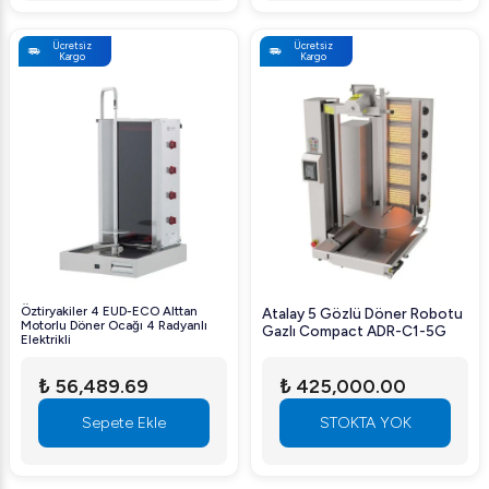
Ücretsiz
Ücretsiz
Kargo
Kargo
Öztiryakiler 4 EUD-ECO Alttan
Atalay 5 Gözlü Döner Robotu
Motorlu Döner Ocağı 4 Radyanlı
Gazlı Compact ADR-C1-5G
Elektrikli
₺ 56,489.69
₺ 425,000.00
Sepete Ekle
STOKTA YOK