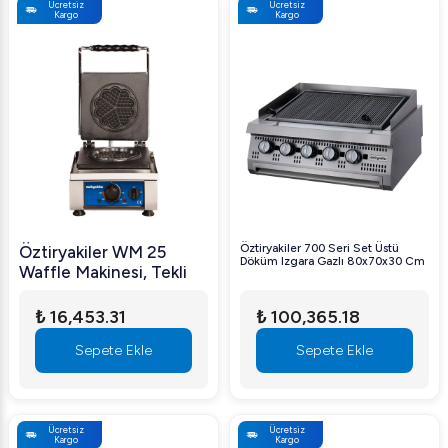
Ücretsiz
Ücretsiz
Kargo
Kargo
Öztiryakiler 700 Seri Set Üstü
Öztiryakiler WM 25
Döküm Izgara Gazlı 80x70x30 Cm
Waffle Makinesi, Tekli
₺ 16,453.31
₺ 100,365.18
Sepete Ekle
Sepete Ekle
Ücretsiz
Ücretsiz
Kargo
Kargo