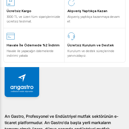
edilmesinin başlıca nedenlerinden biri, sunduğu yüksek
Ücretsiz Kargo
Alışveriş Yaptıkça Kazan
kapasiteli soğutma çözümüdür. Çalışma sıcaklığı aralığı
3000 TL ve üzeri tüm siparişlerinizde
Alışveriş yaptıkça kazanmaya devam
-5/-22°C olan bu ürün, hassas gıda saklama ihtiyaçlarına
ücretsiz teslimat.
et
uygun şekilde tasarlanmıştır. Ayrıca enerji tasarruflu yapısı
ve çevre dostu malzeme kullanımı, işletmelerin
maliyetlerini düşürürken çevresel ayak izlerini de azaltır.
Havale İle Ödemede %2 İndirim
Ücretsiz Kurulum ve Destek
Havale ile yapacağın ödemelerde
Kurulum ve destek süreçlerinde
Sıkça Sorulan Sorular
indirimi yakala
yanınızdayız.
1.
Öztiryakiler TA 470 LMV Derin Dondurucu hangi
malzemelerden üretilmiştir?
Ürün 304 kalite paslanmaz çelikten imal edilmiştir.
2.
Soğutma sistemi nedir?
Yüksek verimli Mono-block soğutma sistemi
Arı Gastro, Profesyonel ve Endüstriyel mutfak sektörünün e-
kullanılmaktadır.
ticaret platformudur. Arı Gastro'da başta yerli markaların
3.
Enerji tüketimi nasıldır?
tamamı olmak üzere, dünya çapında endüstriyel mutfak