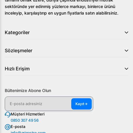
sektöründe yer edinmiş yüzlerce markayı, binlerce ürünü
Düşük enerji tüketimi sağlayan HFC-Free poliüretan
inceleyip, karşılaştırıp en uygun fiyatlarla satın alabilirsiniz.
duvarlar kullanılmıştır.
Sonuç olarak, Öztiryakiler TA 470 LMV Derin Dondurucu,
Kategoriler
endüstriyel mutfaklarda performans, dayanıklılık ve hijyen
açısından üstün bir seçenektir. Ürün hakkında daha fazla
Sözleşmeler
bilgi almak için web sitemizi ziyaret edin ya da bizimle
iletişime geçin!
Hızlı Erişim
Bültenimize Abone Olun
Kayıt
→
Müşteri Hizmetleri
0850 307 49 56
E-posta
info@arigastro.com