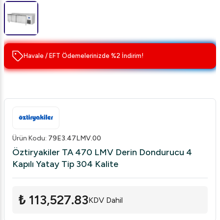
Havale / EFT Ödemelerinizde %2 İndirim!
Ürün Kodu
:
79E3.47LMV.00
Öztiryakiler TA 470 LMV Derin Dondurucu 4
Kapılı Yatay Tip 304 Kalite
₺ 113,527.83
KDV Dahil