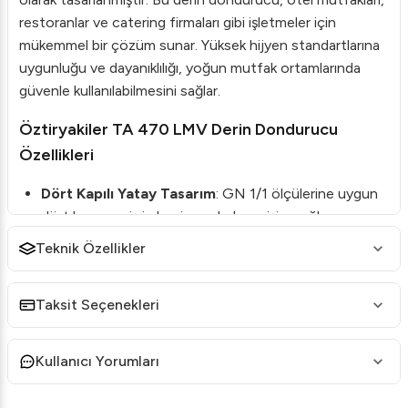
restoranlar ve catering firmaları gibi işletmeler için
mükemmel bir çözüm sunar. Yüksek hijyen standartlarına
uygunluğu ve dayanıklılığı, yoğun mutfak ortamlarında
güvenle kullanılabilmesini sağlar.
Öztiryakiler TA 470 LMV Derin Dondurucu
Özellikleri
Dört Kapılı Yatay Tasarım
: GN 1/1 ölçülerine uygun
dört kapı, geniş iç hacim ve kolay erişim sağlar.
HACCP Dijital Kontrol Paneli
: Kolayca ayarlanabilen
Teknik Özellikler
sıcaklık kontrolleri ile güvenli saklama.
304 Kalite Paslanmaz Çelik
: Dayanıklı ve uzun
Taksit Seçenekleri
ömürlü yapısıyla paslanmaya karşı dirençlidir.
Özel Tel Kondenser
: Temizlik ihtiyacı olmayan yapı,
Kullanıcı Yorumları
sürekli yüksek performans sunar.
Yüksek Verimli Mono-block Soğutma Sistemi
: