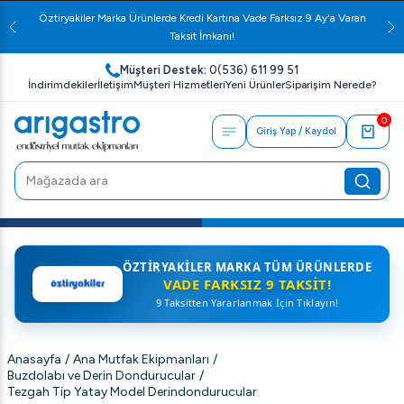
Öztiryakiler Marka Ürünlerde Kredi Kartına Vade Farksız 9 Ay'a Varan
Taksit İmkanı!
Müşteri Destek:
0(536) 611 99 51
İndirimdekiler
İletişim
Müşteri Hizmetleri
Yeni Ürünler
Siparişim Nerede?
0
Giriş Yap / Kaydol
ÖZTIRYAKILER MARKA TÜM ÜRÜNLERDE
VADE FARKSIZ 9 TAKSIT!
9 Taksitten Yararlanmak İçin Tıklayın!
Anasayfa
/
Ana Mutfak Ekipmanları
/
Buzdolabı ve Derin Dondurucular
/
Tezgah Tip Yatay Model Derindondurucular