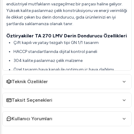
endüstriyel mutfakların vazgeçilmez bir parçası haline geliyor.
Yüksek kalite paslanmaz çelik konstrüksiyonu ve enerji verimliliği
ile dikkat çeken bu derin dondurucu, gıda ürünlerinizi en iyi
şartlarda saklamanıza olanak tanır.
Öztiryakiler TA 270 LMV Derin Dondurucu Özellikleri
Çift kapılı ve yatay tezgah tipi GN 1/1 tasarım
HACCP standartlarında dijital kontrol paneli
304 kalite paslanmaz çelik malzeme
Özel tasarım hava kanalı ile optimum iç hava dağılımı
Temizlik ihtiyacı olmayan özel tel kondenser
Teknik Özellikler
Yüksek verimli Mono-block soğutma sistemi
40-42 Kg/m3 yoğunlukta, 60 mm izolasyonlu HFC-Free
Taksit Seçenekleri
poliüretan duvarlar
IPX5 suya dayanıklı ön tasarım
Kullanıcı Yorumları
Defrost sırasında minimum sıcaklık değişimi
Öztiryakiler TA 270 LMV Derin Dondurucu Teknik