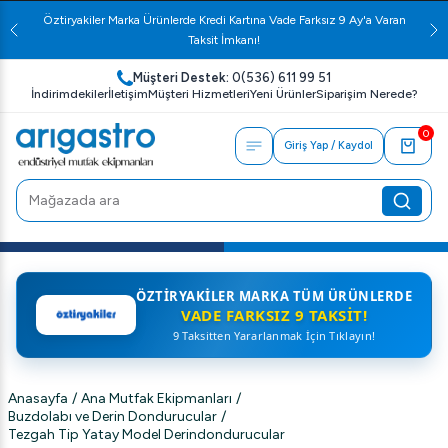
Öztiryakiler Marka Ürünlerde Kredi Kartına Vade Farksız 9 Ay'a Varan
Taksit İmkanı!
Müşteri Destek:
0(536) 611 99 51
İndirimdekiler
İletişim
Müşteri Hizmetleri
Yeni Ürünler
Siparişim Nerede?
0
Giriş Yap / Kaydol
ÖZTIRYAKILER MARKA TÜM ÜRÜNLERDE
VADE FARKSIZ 9 TAKSIT!
9 Taksitten Yararlanmak İçin Tıklayın!
Anasayfa
/
Ana Mutfak Ekipmanları
/
Buzdolabı ve Derin Dondurucular
/
Tezgah Tip Yatay Model Derindondurucular