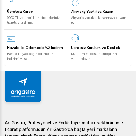
Cihaz, -5°C ile -22°C arası sıcaklık koşullarında optimal
performans gösterir.
Ücretsiz Kargo
Alışveriş Yaptıkça Kazan
Cihazın enerji tüketimi nasıldır?
3000 TL ve üzeri tüm siparişlerinizde
Alışveriş yaptıkça kazanmaya devam
ücretsiz teslimat.
Enerji tüketimi düşük olan cihaz, 0,50 kW elektrik gücü
et
ile çalışır ve çevre dostu bir performans sunar.
Garanti şartları nelerdir?
Ürünün satın alındığı tarihten itibaren belirli bir süre
Havale İle Ödemede %2 İndirim
Ücretsiz Kurulum ve Destek
boyunca üretici garantisi bulunmaktadır.
Havale ile yapacağın ödemelerde
Kurulum ve destek süreçlerinde
indirimi yakala
yanınızdayız.
Öztiryakiler TA 270 LMV Derin Dondurucu, profesyonel mutfak
ihtiyaçlarınızı en iyi şekilde karşılamak üzere tasarlandı. Daha
fazla bilgi edinmek ve bir an önce mutfağınızda kullanmaya
başlamak üzere bizimle iletişime geçin!
Arı Gastro, Profesyonel ve Endüstriyel mutfak sektörünün e-
ticaret platformudur. Arı Gastro'da başta yerli markaların
tamamı olmak üzere, dünya çapında endüstriyel mutfak