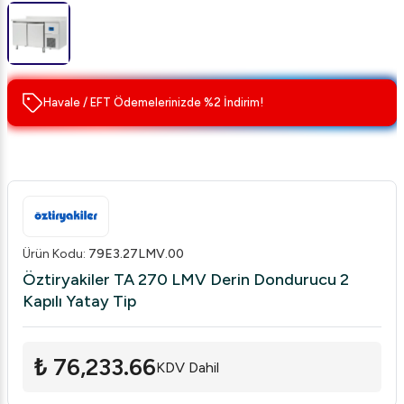
Havale / EFT Ödemelerinizde %2 İndirim!
Ürün Kodu
:
79E3.27LMV.00
Öztiryakiler TA 270 LMV Derin Dondurucu 2
Kapılı Yatay Tip
₺ 76,233.66
KDV Dahil