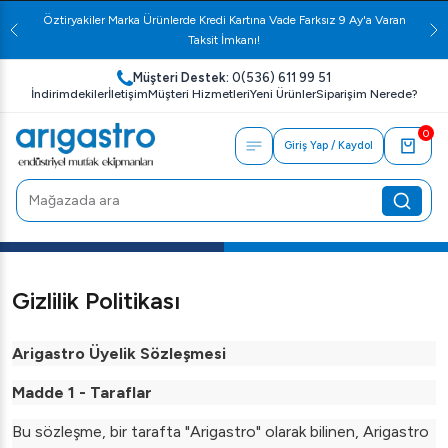
Öztiryakiler Marka Ürünlerde Kredi Kartına Vade Farksız 9 Ay'a Varan
Taksit İmkanı!
Müşteri Destek:
0(536) 611 99 51
İndirimdekiler
İletişim
Müşteri Hizmetleri
Yeni Ürünler
Siparişim Nerede?
0
Giriş Yap / Kaydol
Gizlilik Politikası
Arigastro Üyelik Sözleşmesi
Madde 1 - Taraflar
Bu sözleşme, bir tarafta "Arigastro" olarak bilinen, Arigastro