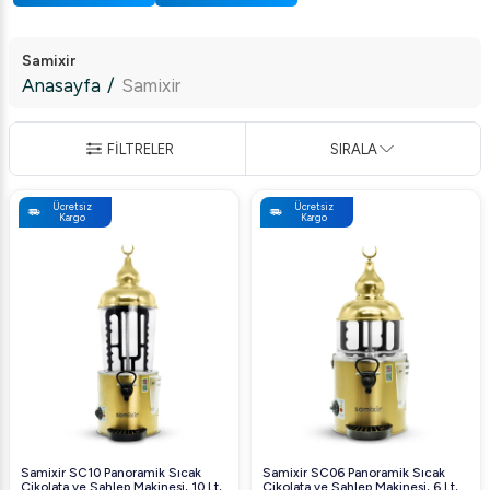
Samixir
Anasayfa
/
Samixir
FİLTRELER
SIRALA
Ücretsiz
Ücretsiz
Kargo
Kargo
Samixir SC10 Panoramik Sıcak
Samixir SC06 Panoramik Sıcak
Çikolata ve Sahlep Makinesi, 10 Lt,
Çikolata ve Sahlep Makinesi, 6 Lt,