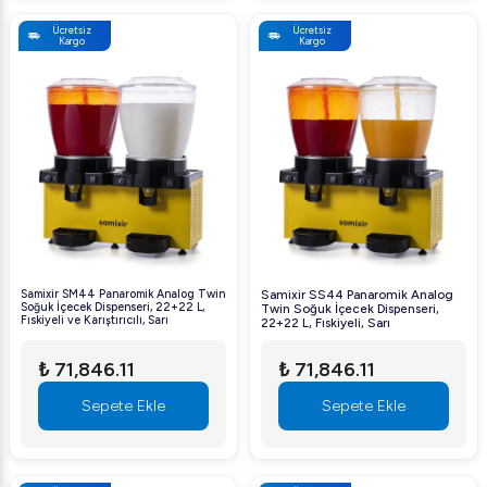
Ücretsiz
Ücretsiz
Kargo
Kargo
Samixir SM44 Panaromik Analog Twin
Samixir SS44 Panaromik Analog
Soğuk İçecek Dispenseri, 22+22 L,
Twin Soğuk İçecek Dispenseri,
Fıskiyeli ve Karıştırıcılı, Sarı
22+22 L, Fıskiyeli, Sarı
₺ 71,846.11
₺ 71,846.11
Sepete Ekle
Sepete Ekle