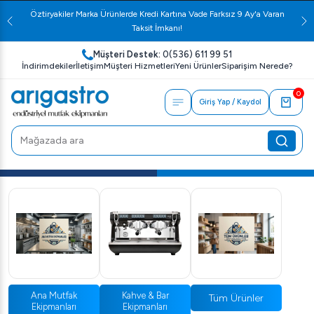
Öztiryakiler Marka Ürünlerde Kredi Kartına Vade Farksız 9 Ay'a Varan
Taksit İmkanı!
Müşteri Destek:
0(536) 611 99 51
İndirimdekiler
İletişim
Müşteri Hizmetleri
Yeni Ürünler
Siparişim Nerede?
0
Giriş Yap / Kaydol
Ana Mutfak
Kahve & Bar
Tüm Ürünler
Ekipmanları
Ekipmanları