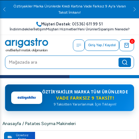
Öztiryakiler Marka Ürünlerde Kredi Kartına Vade Farksız 9 Ay'a Varan
Taksit İmkanı!
Müşteri Destek:
0(536) 611 99 51
İndirimdekiler
İletişim
Müşteri Hizmetleri
Yeni Ürünler
Siparişim Nerede?
0
Giriş Yap / Kaydol
ÖZTIRYAKILER MARKA TÜM ÜRÜNLERDE
VADE FARKSIZ 9 TAKSIT!
9 Taksitten Yararlanmak İçin Tıklayın!
Anasayfa
/
Patates Soyma Makineleri
Ücretsiz
Kargo