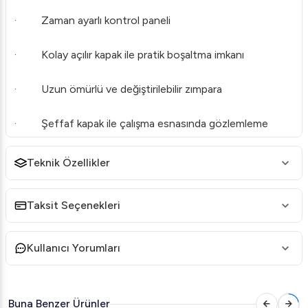
· Zaman ayarlı kontrol paneli
· Kolay açılır kapak ile pratik boşaltma imkanı
· Uzun ömürlü ve değiştirilebilir zımpara
· Şeffaf kapak ile çalışma esnasında gözlemleme
imkanı
Teknik Özellikler
· Zarif ve ergonomik tasarım
Taksit Seçenekleri
· Soyma süresi 1-2 Dakika
· Dayanıklı aşındırıcı ile kaplanmış çıkarılabilir döner
Kullanıcı Yorumları
plaka ve muhafaza
Viber Patates Soyma Makinesi
Buna Benzer Ürünler