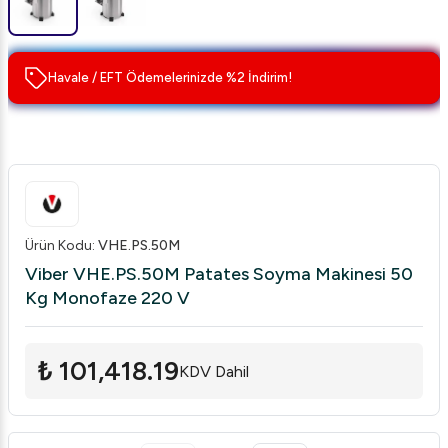
Havale / EFT Ödemelerinizde %2 İndirim!
Ürün Kodu
:
VHE.PS.50M
Viber VHE.PS.50M Patates Soyma Makinesi 50
Kg Monofaze 220 V
₺ 101,418.19
KDV Dahil