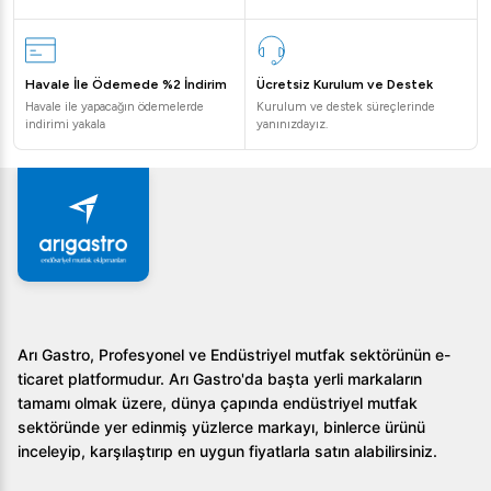
Sıkça Sorulan Sorular
1. Vosco 120L Tezgah Üstü Soğutmalı Vitrin Dolabı
Havale İle Ödemede %2 İndirim
Ücretsiz Kurulum ve Destek
hangi işletmeler için uygundur?
Havale ile yapacağın ödemelerde
Kurulum ve destek süreçlerinde
indirimi yakala
yanınızdayız.
Vosco 120L, pastaneler, restoranlar, kafeler ve büfeler
gibi geniş bir ticari işletme yelpazesi için uygundur.
2. Vosco 120L Tezgah Üstü Soğutmalı Vitrin
Dolabı'nın bakım ve temizliği nasıl yapılmalıdır?
Ürünün temperli cam yüzeyleri ve krom rafları kolayca
temizlenebilir. Düzenli bakım, cihazın uzun ömürlü olmasını
sağlar.
Arı Gastro, Profesyonel ve Endüstriyel mutfak sektörünün e-
ticaret platformudur. Arı Gastro'da başta yerli markaların
3. Ürün fiyatını nasıl öğrenebilirim?
tamamı olmak üzere, dünya çapında endüstriyel mutfak
sektöründe yer edinmiş yüzlerce markayı, binlerce ürünü
Fiyat bilgisi için Arıgastro ile iletişime geçerek size özel
inceleyip, karşılaştırıp en uygun fiyatlarla satın alabilirsiniz.
teklifleri öğrenebilirsiniz.