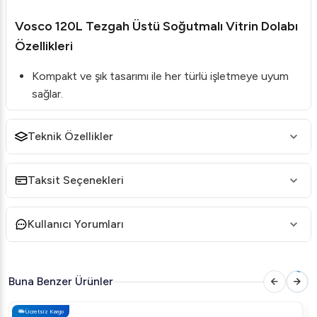
Vosco 120L Tezgah Üstü Soğutmalı Vitrin Dolabı
Özellikleri
Kompakt ve şık tasarımı ile her türlü işletmeye uyum
sağlar.
Ayarlanabilir sıcaklık aralığı (0°C ~ 12°C) ile çeşitli
ürünleri optimal koşullarda saklama imkanı sunar.
Teknik Özellikler
Temperli ön ve yan camlar sayesinde maksimum
görünürlük sağlanır.
Taksit Seçenekleri
Çevre dostu R290 soğutucu gaz kullanılarak enerji
verimliliği artırılır.
Kullanıcı Yorumları
Ayarlanabilir krom raf sistemiyle ürünlerin düzenli ve
estetik sergilenmesi sağlanır.
Buna Benzer Ürünler
Vosco 120L Tezgah Üstü Soğutmalı Vitrin Dolabı
Teknik Detayları
Ücretsiz Kargo