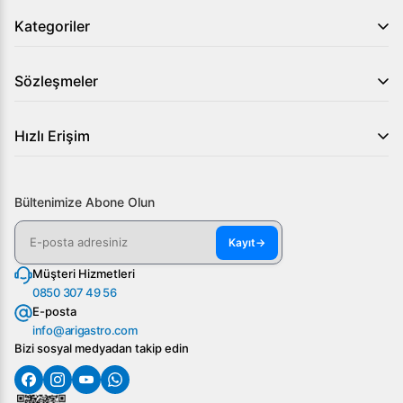
Vosco 120L Tezgah Üstü Soğutmalı Vitrin Dolabı ile
Kategoriler
işletmenizin sunum alanını modernleştirin ve ürünlerinizi
en iyi şekilde muhafaza edin. Şimdi Arıgastro ile iletişim
Sözleşmeler
kurarak bu ürünü satın almak için ilk adımı atabilirsiniz!
Hızlı Erişim
Bültenimize Abone Olun
Kayıt
→
Müşteri Hizmetleri
0850 307 49 56
E-posta
info@arigastro.com
Bizi sosyal medyadan takip edin