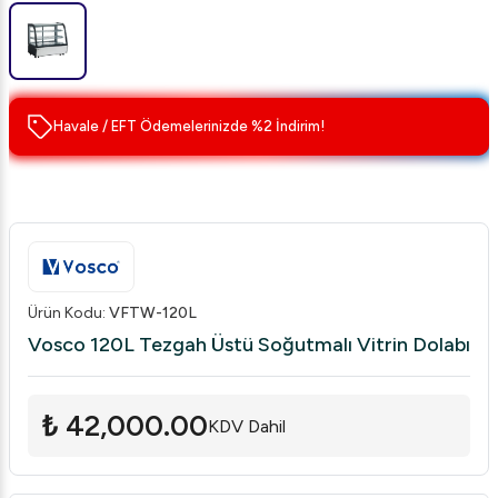
Havale / EFT Ödemelerinizde %2 İndirim!
Ürün Kodu
:
VFTW-120L
Vosco 120L Tezgah Üstü Soğutmalı Vitrin Dolabı
₺ 42,000.00
KDV Dahil