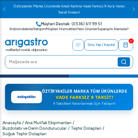
Öztiryakiler Marka Ürünlerde Kredi Kartına Vade Farksız 9 Ay'a Varan
Taksit İmkanı!
Müşteri Destek:
0(536) 611 99 51
İndirimdekiler
İletişim
Müşteri Hizmetleri
Yeni Ürünler
Siparişim Nerede?
0
Giriş Yap / Kaydol
ÖZTIRYAKILER MARKA TÜM ÜRÜNLERDE
VADE FARKSIZ 9 TAKSIT!
9 Taksitten Yararlanmak İçin Tıklayın!
Anasayfa
/
Ana Mutfak Ekipmanları
/
Buzdolabı ve Derin Dondurucular
/
Teşhir Dolapları
/
Soğuk Teşhir Dolapları