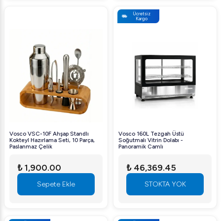
Ücretsiz
Kargo
Vosco VSC-10F Ahşap Standlı
Vosco 160L Tezgah Üstü
Kokteyl Hazırlama Seti, 10 Parça,
Soğutmalı Vitrin Dolabı -
Paslanmaz Çelik
Panoramik Camlı
₺ 1,900.00
₺ 46,369.45
Sepete Ekle
STOKTA YOK