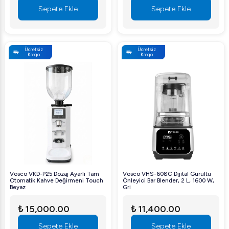
Sepete Ekle
Sepete Ekle
Ücretsiz
Ücretsiz
Kargo
Kargo
Vosco VKD-P25 Dozaj Ayarlı Tam
Vosco VHS-608C Dijital Gürültü
Otomatik Kahve Değirmeni Touch
Önleyici Bar Blender, 2 L, 1600 W,
Beyaz
Gri
₺ 15,000.00
₺ 11,400.00
Sepete Ekle
Sepete Ekle