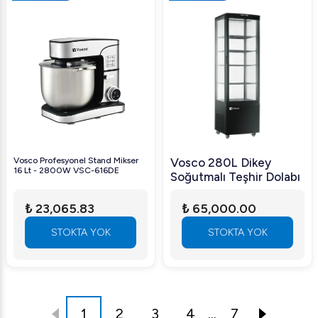
Vosco Profesyonel Stand Mikser
Vosco 280L Dikey
16 Lt - 2800W VSC-616DE
Soğutmalı Teşhir Dolabı
₺ 23,065.83
₺ 65,000.00
STOKTA YOK
STOKTA YOK
1
2
3
4
...
7