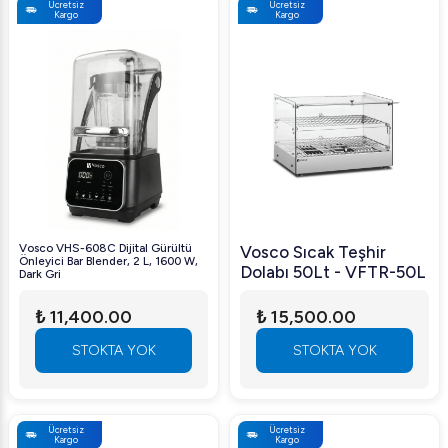
Ücretsiz
Ücretsiz
Kargo
Kargo
Vosco VHS-608C Dijital Gürültü
Vosco Sıcak Teşhir
Önleyici Bar Blender, 2 L, 1600 W,
Dolabı 50Lt - VFTR-50L
Dark Gri
₺ 11,400.00
₺ 15,500.00
STOKTA YOK
STOKTA YOK
Ücretsiz
Ücretsiz
Kargo
Kargo