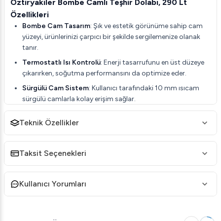
Öztiryakiler Bombe Camlı Teşhir Dolabı, 290 Lt
Özellikleri
Bombe Cam Tasarım
: Şık ve estetik görünüme sahip cam
yüzeyi, ürünlerinizi çarpıcı bir şekilde sergilemenize olanak
tanır.
Termostatlı Isı Kontrolü
: Enerji tasarrufunu en üst düzeye
çıkarırken, soğutma performansını da optimize eder.
Sürgülü Cam Sistem
: Kullanıcı tarafındaki 10 mm ısıcam
sürgülü camlarla kolay erişim sağlar.
Geniş Kapasite
: 290 litre kapasite, geniş bir ürün
Teknik Özellikler
yelpazesini rahatça sergileyebilmenizi mümkün kılar.
Sağlam Yapı
: Uyarlanabilir, elektrikle çalışan modern
tasarımı ile hem dayanıklılık hem de verimlilik sunar.
Taksit Seçenekleri
Öztiryakiler Bombe Camlı Teşhir Dolabı, 290 Lt
Teknik Detayları
Kullanıcı Yorumları
Tip
: Elektrikli
Boyutlar
:
En: 700 mm