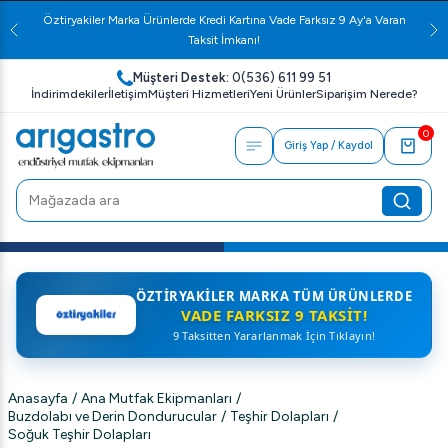
Öztiryakiler Marka Ürünlerde Kredi Kartına Vade Farksız 9 Ay'a Varan
Taksit İmkanı!
Müşteri Destek:
0(536) 611 99 51
İndirimdekiler
İletişim
Müşteri Hizmetleri
Yeni Ürünler
Siparişim Nerede?
0
Giriş Yap / Kaydol
ÖZTIRYAKILER MARKA TÜM ÜRÜNLERDE
VADE FARKSIZ 9 TAKSIT!
9 Taksitten Yararlanmak İçin Tıklayın!
Anasayfa
/
Ana Mutfak Ekipmanları
/
Buzdolabı ve Derin Dondurucular
/
Teşhir Dolapları
/
Soğuk Teşhir Dolapları