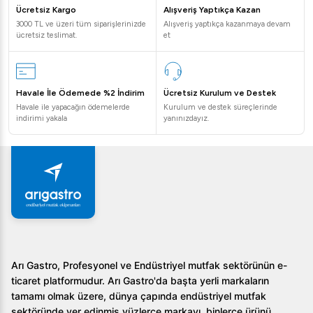
Ücretsiz Kargo
Alışveriş Yaptıkça Kazan
Termostat ve üflemeli soğutma sistemi sayesinde enerji
3000 TL ve üzeri tüm siparişlerinizde
Alışveriş yaptıkça kazanmaya devam
verimliliği sağlar.
ücretsiz teslimat.
et
Sürgülü camlar kolay açılıp kapanıyor mu?
Evet, 10 mm ısıcam sürgülü camlar kullanıcı tarafında
rahat bir kullanım sunar.
Havale İle Ödemede %2 İndirim
Ücretsiz Kurulum ve Destek
Havale ile yapacağın ödemelerde
Kurulum ve destek süreçlerinde
Öztiryakiler Bombe Camlı Teşhir Dolabı, 290 Lt, profesyonel
indirimi yakala
yanınızdayız.
mutfaklardaki gıda sergileme ihtiyaçlarınıza mükemmel bir
cevap veriyor. Daha fazla bilgi almak ve bu harika ürünü sipariş
etmek için bizimle iletişime geçin!
Arı Gastro, Profesyonel ve Endüstriyel mutfak sektörünün e-
ticaret platformudur. Arı Gastro'da başta yerli markaların
tamamı olmak üzere, dünya çapında endüstriyel mutfak
sektöründe yer edinmiş yüzlerce markayı, binlerce ürünü