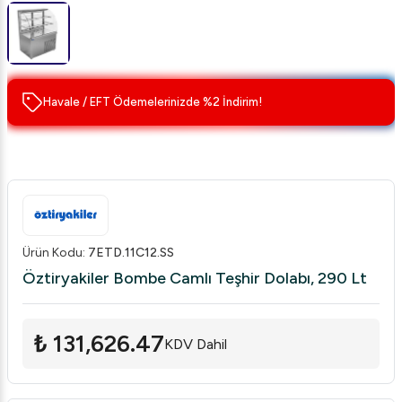
Havale / EFT Ödemelerinizde %2 İndirim!
Ürün Kodu
:
7ETD.11C12.SS
Öztiryakiler Bombe Camlı Teşhir Dolabı, 290 Lt
₺ 131,626.47
KDV Dahil