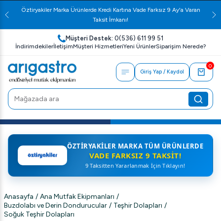
Öztiryakiler Marka Ürünlerde Kredi Kartına Vade Farksız 9 Ay'a Varan
Taksit İmkanı!
Müşteri Destek:
0(536) 611 99 51
İndirimdekiler
İletişim
Müşteri Hizmetleri
Yeni Ürünler
Siparişim Nerede?
0
Giriş Yap / Kaydol
ÖZTIRYAKILER MARKA TÜM ÜRÜNLERDE
VADE FARKSIZ 9 TAKSIT!
9 Taksitten Yararlanmak İçin Tıklayın!
Anasayfa
/
Ana Mutfak Ekipmanları
/
Buzdolabı ve Derin Dondurucular
/
Teşhir Dolapları
/
Soğuk Teşhir Dolapları