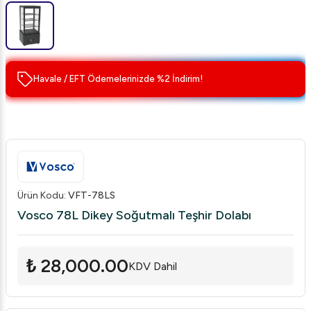
Havale / EFT Ödemelerinizde %2 İndirim!
Ürün Kodu
:
VFT-78LS
Vosco 78L Dikey Soğutmalı Teşhir Dolabı
₺ 28,000.00
KDV Dahil