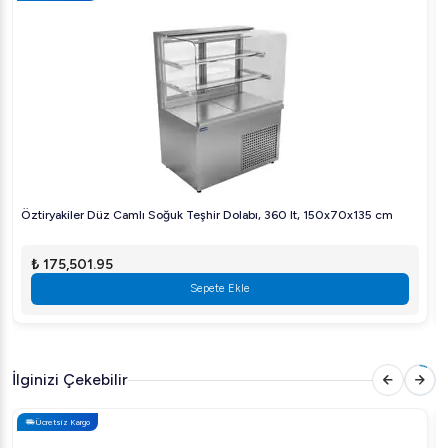
Kullanım Alanları:
Restoranlar ve Kafeler:
İçeceklerin müşteri
tarafından kolay görülmesi ve etkili sunulması için
idealdir.
Marketler:
Süt ürünleri ve içeceklerin taze kalması
için mükemmel bir seçenektir.
Oteller:
Lobi ve bekleme alanlarında müşterilere
ürünlerinizi şık bir şekilde sunun.
Öztiryakiler Düz Camlı Soğuk Teşhir Dolabı, 360 lt, 150x70x135 cm
Vosco'nun kalite ve güvenilirlik vaadini koruyan bu teşhir
₺ 175,501.95
dolabı, herhangi bir ticari işletmenin ihtiyaçlarını karşılamak
Sepete Ekle
için mükemmel bir çözümdür. Şimdi Arıgastro üzerinden
sipariş verin!
İlginizi Çekebilir
Ücretsiz Kargo