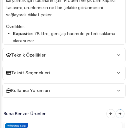
karşılamak için tasarlanmıştır. Modern ve şık cam kapaklı
tasarımı, ürünlerinizin net bir şekilde görünmesini
sağlayarak dikkat çeker.
Özellikler:
Kapasite:
78 litre, geniş iç hacmi ile yeterli saklama
alanı sunar.
Soğutma Sistemi:
Yüksek performanslı soğutma
Teknik Özellikler
sistemi, yiyecek ve içeceklerinizi optimum sıcaklıkta
korur.
Taksit Seçenekleri
Cam Kapak:
Ürünün transparan cam kapakları
sayesinde kolayca ürünleri görebilir ve
sergileyebilirsiniz.
Kullanıcı Yorumları
Enerji Verimliliği:
Enerji tasarrufu sağlayan yapısı ile
çevre dostudur.
Buna Benzer Ürünler
Ayarlanabilir Raflar:
Farklı boyutlardaki ürünler için
kolayca ayarlanabilir, esnek raf sistemine sahiptir.
Ücretsiz Kargo