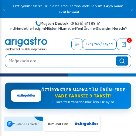
Öztiryakiler Marka Ürünlerde Kredi Kartına Vade Farksız 9 Ay'a Varan
Taksit İmkanı!
Müşteri Destek:
0(536) 611 99 51
İndirimdekiler
İletişim
Müşteri Hizmetleri
Yeni Ürünler
Siparişim Nerede?
0
Giriş Yap / Kaydol
ÖZTIRYAKILER MARKA TÜM ÜRÜNLERDE
VADE FARKSIZ 9 TAKSIT!
9 Taksitten Yararlanmak İçin Tıklayın!
Tümünü Gör
Müşteri Hizmetleri