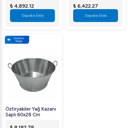
₺ 4,892.12
₺ 6,422.27
Sepete Ekle
Sepete Ekle
Ücretsiz
Kargo
Öztiryakiler Yağ Kazanı
Saplı 60x28 Cm
₺ 8,182.78