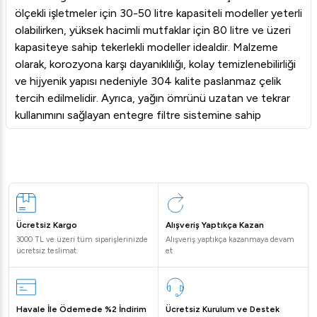
ölçekli işletmeler için 30-50 litre kapasiteli modeller yeterli
olabilirken, yüksek hacimli mutfaklar için 80 litre ve üzeri
kapasiteye sahip tekerlekli modeller idealdir. Malzeme
olarak, korozyona karşı dayanıklılığı, kolay temizlenebilirliği
ve hijyenik yapısı nedeniyle 304 kalite paslanmaz çelik
tercih edilmelidir. Ayrıca, yağın ömrünü uzatan ve tekrar
kullanımını sağlayan entegre filtre sistemine sahip
modeller, uzun vadede maliyet avantajı sunar.
Arı Gastro Yağ Kazanı Avantajları
Arı Gastro güvencesiyle sunduğumuz yağ kazanı
modelleri, en yoğun mutfak koşullarına bile dayanacak
şekilde tasarlanmıştır. Ergonomik taşıma kulpları, sızdırmaz
kapakları ve kolay hareket kabiliyeti sağlayan tekerlekli
Ücretsiz Kargo
Alışveriş Yaptıkça Kazan
seçenekleri ile kullanım kolaylığı sunar. Paslanmaz çelik
3000 TL ve üzeri tüm siparişlerinizde
Alışveriş yaptıkça kazanmaya devam
gövdeleri sayesinde temizliği son derece pratiktir ve en
ücretsiz teslimat.
et
yüksek hijyen standartlarını karşılar. İşletmenizin
ihtiyaçlarına en uygun kapasite ve özellikteki profesyonel
yağ kazanını kategorimizden seçerek mutfak
Havale İle Ödemede %2 İndirim
Ücretsiz Kurulum ve Destek