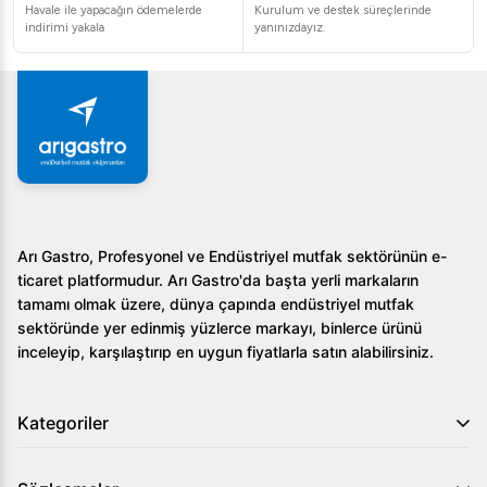
operasyonlarınızda verimliliği ve güvenliği bir üst seviyeye
Havale ile yapacağın ödemelerde
Kurulum ve destek süreçlerinde
taşıyabilirsiniz.
indirimi yakala
yanınızdayız.
Arı Gastro, Profesyonel ve Endüstriyel mutfak sektörünün e-
ticaret platformudur. Arı Gastro'da başta yerli markaların
tamamı olmak üzere, dünya çapında endüstriyel mutfak
sektöründe yer edinmiş yüzlerce markayı, binlerce ürünü
inceleyip, karşılaştırıp en uygun fiyatlarla satın alabilirsiniz.
Kategoriler