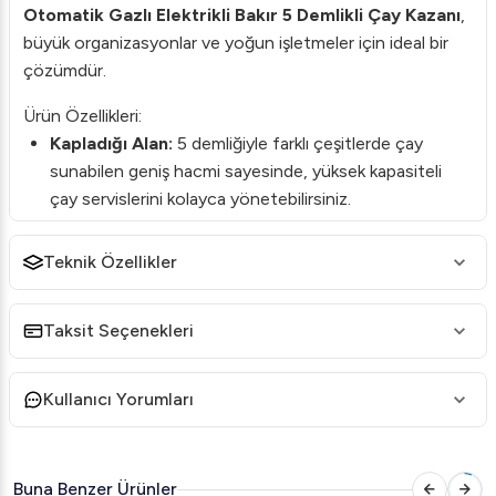
Otomatik Gazlı Elektrikli Bakır 5 Demlikli Çay Kazanı
,
büyük organizasyonlar ve yoğun işletmeler için ideal bir
çözümdür.
Ürün Özellikleri:
Kapladığı Alan:
5 demliğiyle farklı çeşitlerde çay
sunabilen geniş hacmi sayesinde, yüksek kapasiteli
çay servislerini kolayca yönetebilirsiniz.
Kapasite:
55 litre kapasiteli geniş hazne, kalabalık
Teknik Özellikler
gruplara hizmet vermenizi kolaylaştırır.
Malzeme:
Dayanıklı bakır malzemeyle üretilmiştir,
böylece ısıyı daha uzun süre korur ve çayın lezzetini
Taksit Seçenekleri
arttırır.
Çalışma Şekli:
Hem gazlı hem de elektrikli olarak
Kullanıcı Yorumları
çalışabilir, böylece enerji tasarrufu sağlar ve her
koşulda kullanıma uygundur.
Otomatik Isı Kontrolü:
Isı kontrol sistemi sayesinde
Buna Benzer Ürünler