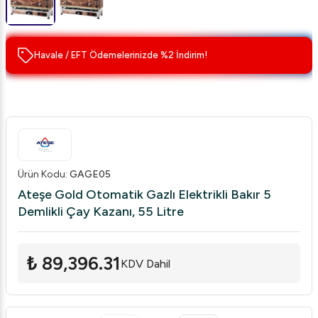
Havale / EFT Ödemelerinizde %2 İndirim!
Ürün Kodu
:
GAGE05
Ateşe Gold Otomatik Gazlı Elektrikli Bakır 5
Demlikli Çay Kazanı, 55 Litre
₺ 89,396.31
KDV Dahil