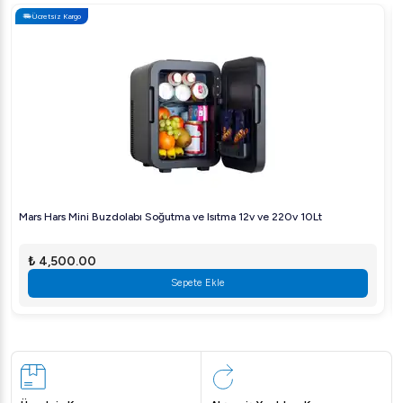
Arıgastro.com'da satışa sunulan
Ateşe Gold Otomatik
Ücretsiz Kargo
Gazlı Elektrikli Bakır 5 Demlikli Çay Kazanı
ile tanışın
ve çay hazırlama sürecinizi bir üst seviyeye taşıyın!
Mars Hars Mini Buzdolabı Soğutma ve Isıtma 12v ve 220v 10Lt
₺ 4,500.00
Sepete Ekle