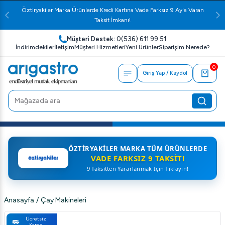
Öztiryakiler Marka Ürünlerde Kredi Kartına Vade Farksız 9 Ay'a Varan
Taksit İmkanı!
Müşteri Destek:
0(536) 611 99 51
İndirimdekiler
İletişim
Müşteri Hizmetleri
Yeni Ürünler
Siparişim Nerede?
0
Giriş Yap / Kaydol
ÖZTIRYAKILER MARKA TÜM ÜRÜNLERDE
VADE FARKSIZ 9 TAKSIT!
9 Taksitten Yararlanmak İçin Tıklayın!
Anasayfa
/
Çay Makineleri
Ücretsiz
Kargo