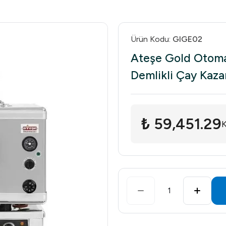
Ürün Kodu
:
GIGE02
Ateşe Gold Otomati
Demlikli Çay Kazan
₺ 59,451.29
K
1