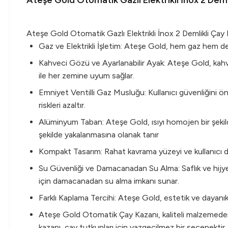
Ateşe Gold Otomatik Gazlı Elektrikli İnox 2 Demli
Ateşe Gold Otomatik Gazlı Elektrikli İnox 2 Demlikli Çay 
Gaz ve Elektrikli İşletim: Ateşe Gold, hem gaz hem de
Kahveci Gözü ve Ayarlanabilir Ayak: Ateşe Gold, kahve
ile her zemine uyum sağlar.
Emniyet Ventilli Gaz Musluğu: Kullanıcı güvenliğini ön
riskleri azaltır.
Alüminyum Taban: Ateşe Gold, ısıyı homojen bir şekil
şekilde yakalanmasına olanak tanır
Kompakt Tasarım: Rahat kavrama yüzeyi ve kullanıcı d
Su Güvenliği ve Damacanadan Su Alma: Saflık ve hijyen
için damacanadan su alma imkanı sunar.
Farklı Kaplama Tercihi: Ateşe Gold, estetik ve dayanık
Ateşe Gold Otomatik Çay Kazanı, kaliteli malzemeden v
kazanı, çay tutkunları için vazgeçilmez bir seçenektir.