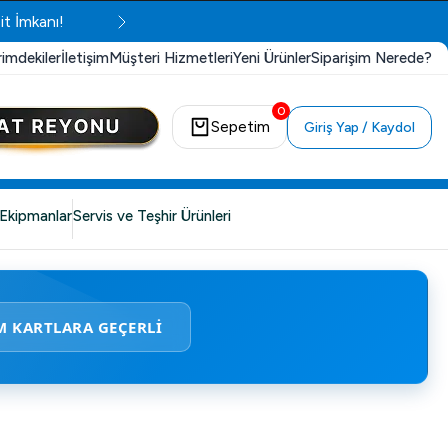
it İmkanı!
rimdekiler
İletişim
Müşteri Hizmetleri
Yeni Ürünler
Siparişim Nerede?
0
Sepetim
Giriş Yap / Kaydol
Ekipmanlar
Servis ve Teşhir Ürünleri
M KARTLARA GEÇERLİ