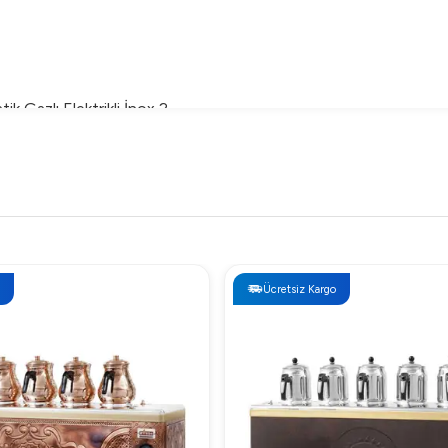
 Gazlı Elektrikli İnox 2
, 24 Litre
V
limetre
Ücretsiz Kargo