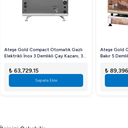
Ateşe Gold Compact Otomatik Gazlı
Ateşe Gold Ot
Elektrikli İnox 3 Demlikli Çay Kazanı, 34
Bakır 5 Demli
Litre
₺ 63,729.15
₺ 89,396
Sepete Ekle