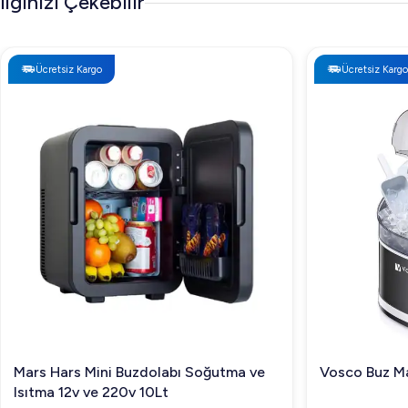
İlginizi Çekebilir
Ücretsiz Kargo
Ücretsiz Kargo
Mars Hars Mini Buzdolabı Soğutma ve
Vosco Buz Ma
Isıtma 12v ve 220v 10Lt