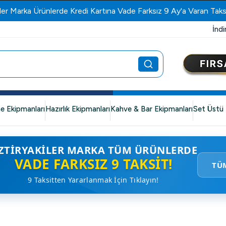
ler Marka Ürünlerde Kredi Kartına Vade Farksız 9 Ay'a Varan Taks
İndi
e Ekipmanları
Hazırlık Ekipmanları
Kahve & Bar Ekipmanları
Set Üstü 
ZTIRYAKILER MARKA TÜM ÜRÜNLERDE
VADE FARKSIZ 9 TAKSIT!
TÜ
9 Taksitten Yararlanmak İçin Tıklayın!