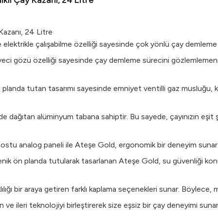
kli Çay Kazanı, 24 Litre
Kazanı, 24 Litre
 elektrikle çalışabilme özelliği sayesinde çok yönlü çay demleme
ci gözü özelliği sayesinde çay demleme sürecini gözlemlemenizi s
 planda tutan tasarımı sayesinde emniyet ventilli gaz musluğu, kaz
de dağıtan alüminyum tabana sahiptir. Bu sayede, çayınızın eşit
ostu analog paneli ile Ateşe Gold, ergonomik bir deneyim sunar. 
ik ön planda tutularak tasarlanan Ateşe Gold, su güvenliği konus
lılığı bir araya getiren farklı kaplama seçenekleri sunar. Böylec
e ileri teknolojiyi birleştirerek size eşsiz bir çay deneyimi su