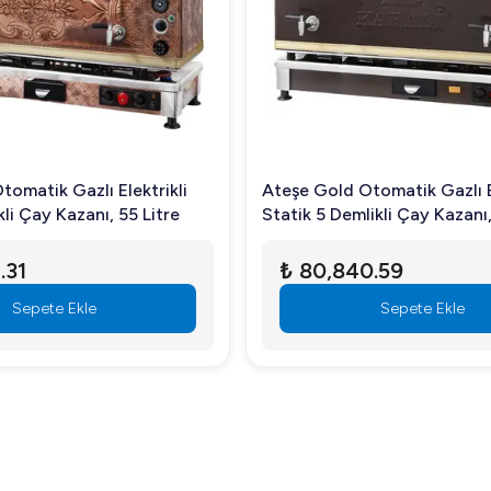
omatik Gazlı Elektrikli
Ateşe Gold Otomatik Gazlı El
kli Çay Kazanı, 55 Litre
Statik 5 Demlikli Çay Kazanı,
.31
₺ 80,840.59
Sepete Ekle
Sepete Ekle