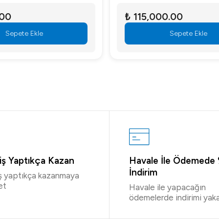
.00
₺ 115,000.00
Sepete Ekle
Sepete Ekle
riş Yaptıkça Kazan
Havale İle Ödemede
İndirim
iş yaptıkça kazanmaya
et
Havale ile yapacağın
ödemelerde indirimi yaka