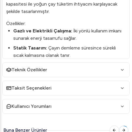
kapasitesi ile yoğun çay tüketim ihtiyacını karşılayacak
şekilde tasarlanmıştır.
Özellikler:
Gazlı ve Elektrikli Çalışma:
İki yönlü kullanım imkanı
sunarak enerji tasarrufu sağlar.
Statik Tasarım:
Çayın demleme süresince sürekli
sıcak kalmasına olanak tanır.
Otomatik Isı Kontrolü:
Çayın sürekli optimal sıcaklıkta
Teknik Özellikler
kalmasını sağlar.
Kapasite:
45 litre su haznesi ve 4 adet demlik ile aynı
Taksit Seçenekleri
anda büyük miktarda çay hazırlanabilir.
Paslanmaz Çelik Gövde:
Uzun ömürlü ve dayanıklı bir
Kullanıcı Yorumları
kullanım sunar.
Teknik Özellikler:
Güç Kaynağı:
Gaz ve Elektrik
Buna Benzer Ürünler