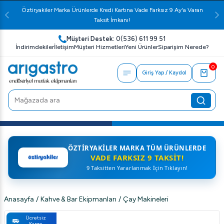
Öztiryakiler Marka Ürünlerde Kredi Kartına Vade Farksız 9 Ay'a Varan
Taksit İmkanı!
Müşteri Destek:
0(536) 611 99 51
İndirimdekiler
İletişim
Müşteri Hizmetleri
Yeni Ürünler
Siparişim Nerede?
0
Giriş Yap / Kaydol
ÖZTIRYAKILER MARKA TÜM ÜRÜNLERDE
VADE FARKSIZ 9 TAKSIT!
9 Taksitten Yararlanmak İçin Tıklayın!
Anasayfa
/
Kahve & Bar Ekipmanları
/
Çay Makineleri
Ücretsiz
Kargo