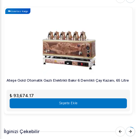
Gövde Malzemesi:
Paslanmaz Çelik
Ücretsiz Kargo
Boyutlar:
Kullanım alanına uygun kompakt tasarım
Kullanım:
Kafe, restoran veya büyük ölçekli
organizasyonlar için ideal
Ateşe Silver Çay Kazanı, kaliteli çay servisi yapmak
isteyen profesyoneller için mükemmel bir seçimdir. Uzun
ömürlü paslanmaz çelikten üretilen gövdesi ve otomatik
ısı kontrolü ile kullanıcı dostu bir deneyim yaşatır. Geniş
kapasitesi sayesinde, kalabalık misafir grupları için bile
Ateşe Gold Otomatik Gazlı Elektrikli Bakır 6 Demlikli Çay Kazanı, 65 Litre
yeterli miktarda çay hazırlanmasına olanak tanır. Şimdi
sipariş verin ve iş yerinizde çay servisini bir üst seviyeye
₺ 93,674.17
taşıyın!
Sepete Ekle
İlginizi Çekebilir