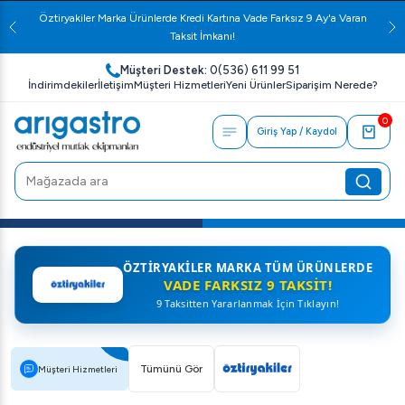
Öztiryakiler Marka Ürünlerde Kredi Kartına Vade Farksız 9 Ay'a Varan
Taksit İmkanı!
Müşteri Destek:
0(536) 611 99 51
İndirimdekiler
İletişim
Müşteri Hizmetleri
Yeni Ürünler
Siparişim Nerede?
0
Giriş Yap / Kaydol
ÖZTIRYAKILER MARKA TÜM ÜRÜNLERDE
VADE FARKSIZ 9 TAKSIT!
9 Taksitten Yararlanmak İçin Tıklayın!
Tümünü Gör
Müşteri Hizmetleri