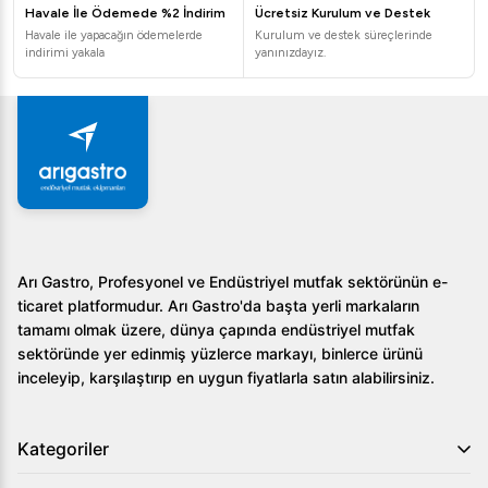
seçeneklere kadar farklı kapasitelerde benmarileri
Havale İle Ödemede %2 İndirim
Ücretsiz Kurulum ve Destek
bulabilirsiniz.
Havale ile yapacağın ödemelerde
Kurulum ve destek süreçlerinde
Bain Marie Seçerken Nelere Dikkat Edilmelidir?
indirimi yakala
yanınızdayız.
Doğru Bain Marie seçimi, servis kalitenizi doğrudan etkiler.
Bu nedenle karar verirken bazı önemli faktörleri göz
önünde bulundurmalısınız. Öncelikle, ekipmanın üretildiği
malzeme kalitesi kritiktir. 304 kalite paslanmaz çelik, hem
gıda güvenliği hem de dayanıklılık açısından en iyi
seçenektir. İşletmenizin günlük servis hacmine uygun
kapasitede bir model seçmek, enerji verimliliği ve
operasyonel akıcılık sağlar. Ayrıca, su tahliye vanası gibi
Arı Gastro, Profesyonel ve Endüstriyel mutfak sektörünün e-
özellikler, kullanım ve temizlik kolaylığı açısından büyük
ticaret platformudur. Arı Gastro'da başta yerli markaların
avantaj sunar. Arı Gastro güvencesiyle sunulan tüm
tamamı olmak üzere, dünya çapında endüstriyel mutfak
modellerimiz, endüstriyel kullanıma uygun, garantili ve
sektöründe yer edinmiş yüzlerce markayı, binlerce ürünü
uzun ömürlü ürünlerdir.
inceleyip, karşılaştırıp en uygun fiyatlarla satın alabilirsiniz.
Kategoriler