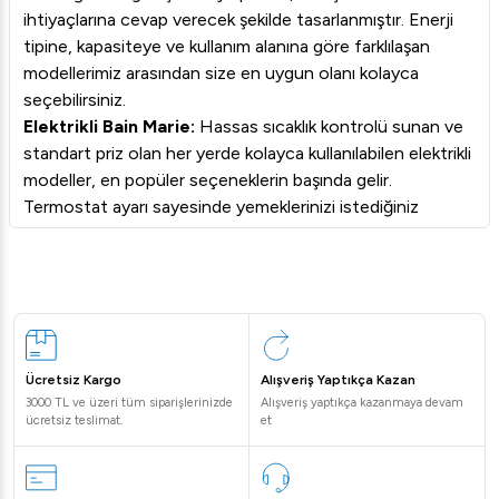
ihtiyaçlarına cevap verecek şekilde tasarlanmıştır. Enerji
tipine, kapasiteye ve kullanım alanına göre farklılaşan
modellerimiz arasından size en uygun olanı kolayca
seçebilirsiniz.
Elektrikli Bain Marie:
Hassas sıcaklık kontrolü sunan ve
standart priz olan her yerde kolayca kullanılabilen elektrikli
modeller, en popüler seçeneklerin başında gelir.
Termostat ayarı sayesinde yemeklerinizi istediğiniz
sıcaklıkta sabit tutabilirsiniz.
Gazlı Bain Marie:
Elektrik altyapısının olmadığı alanlarda
veya mobil catering hizmetlerinde ideal bir çözüm sunan
gazlı modeller, hızlı ısınma özellikleriyle öne çıkar.
Tezgah Üstü Bain Marie:
Mevcut tezgahlarınıza veya
servis hatlarınıza kolayca entegre edilebilen kompakt ve
Ücretsiz Kargo
Alışveriş Yaptıkça Kazan
pratik modellerdir. Alan tasarrufu sağlaması nedeniyle
3000 TL ve üzeri tüm siparişlerinizde
Alışveriş yaptıkça kazanmaya devam
küçük ve orta ölçekli mutfaklar için mükemmeldir.
ücretsiz teslimat.
et
Farklı Kapasiteler:
İşletmenizin yoğunluğuna göre tek
küvetli modellerden çoklu küvetli (GN 1/1, 1/2, 1/3 vb.)