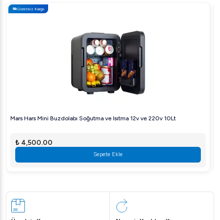
Ücretsiz Kargo
Verimlilik
: Yüksek enerji tasarruflu çalışma prensibi ile
maliyetler düşük tutulur.
Hijyenik Tasarım
: Kolay temizlenebilir yapısı
sayesinde hijyen standartları karşılanır.
Kullanıcı Dostu
: Basit kullanım mekanizması ile
zamandan tasarruf sağlar.
Sıkça Sorulan Sorular
Mars Hars Mini Buzdolabı Soğutma ve Isıtma 12v ve 220v 10Lt
Bu ürün hangi sektörler için uygundur?
₺ 4,500.00
Restoranlar, oteller, catering firmaları ve büyük mutfaklar
Sepete Ekle
için idealdir.
Elektrik tüketimi ne kadar?
Ürün 1,5 kW enerji tüketir, bu da enerji tasarrufu sağlar.