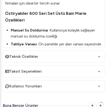
firmaları için ideal bir tercih sunar.
Öztiryakiler 600 Seri Set Üstü Bain Marie
Özellikleri
Manuel Su Doldurma
: Kullanıcıya kolaylık sağlayan
manuel su doldurma özelliği.
Tahliye Vanası
: Ön panelde yer alan vanası sayesinde
kolay su tahliye imkanı.
Teknik Özellikler
Termostat Kontrolü
: 30-90 °C arasında sıcaklıkta
geniş kontrol imkanı sunan termostat.
Taksit Seçenekleri
GN 1/1 Küvet Uyumu
: Standart GN 1/1 küvetlerle
uyumlu benmari havuz yapısı.
Kullanıcı Yorumları
Öztiryakiler 600 Seri Set Üstü Bain Marie Teknik
Detayları
Ürün Kodu
: 7854.N1.40603.11
Buna Benzer Ürünler