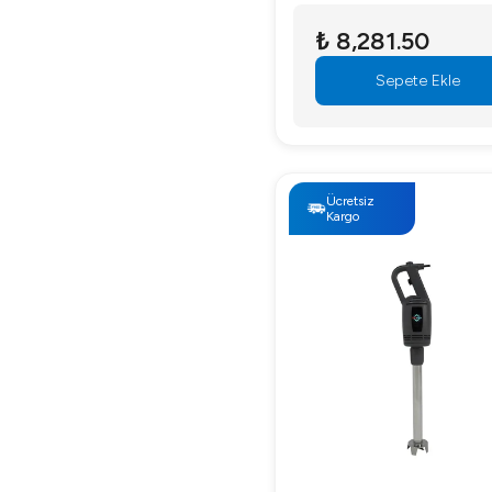
₺ 8,281.50
Sepete Ekle
Ücretsiz
Kargo