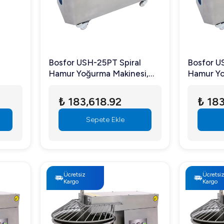
Bosfor USH-25PT Spiral
Bosfor U
Hamur Yoğurma Makinesi,
Hamur Yo
,
Çift Devirli, Paslanmaz Çelik
Tek Devir
Gövdeli, 30 kg Hamur
Gövdeli,
₺ 183,618.92
₺ 183
Kapasiteli, Trifaze
Kapasite
Sepete Ekle
Ücretsiz
Ücretsi
Kargo
Kargo