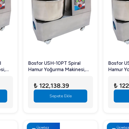
l
Bosfor USH-10PT Spiral
Bosfor U
si,
Hamur Yoğurma Makinesi,
Hamur Yo
Çelik
Çift Devirli, Paslanmaz Çelik
Tek Devir
Gövdeli, 10 kg Hamur
Gövdeli,
₺ 122,138.39
₺ 122
Kapasiteli, Trifaze
Kapasite
Sepete Ekle
Ücretsiz
Ücretsi