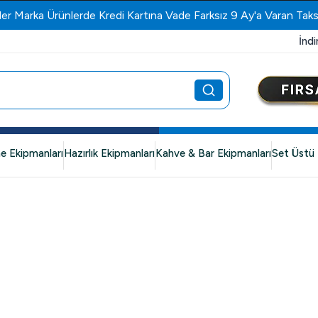
ler Marka Ürünlerde Kredi Kartına Vade Farksız 9 Ay'a Varan Taks
İndi
e Ekipmanları
Hazırlık Ekipmanları
Kahve & Bar Ekipmanları
Set Üstü 