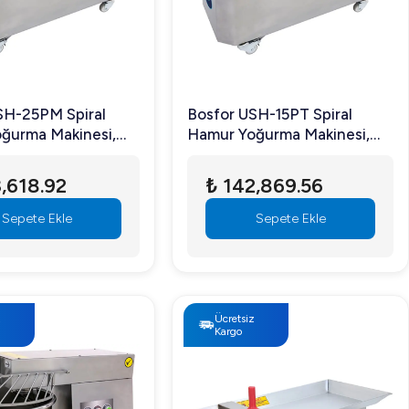
SH-25PM Spiral
Bosfor USH-15PT Spiral
ğurma Makinesi,
Hamur Yoğurma Makinesi,
li, Paslanmaz Çelik
Çift Devirli, Paslanmaz Çelik
 30 kg Hamur
Gövdeli, 18 kg Hamur
,618.92
₺ 142,869.56
li, Monofaze
Kapasiteli, Trifaze
Sepete Ekle
Sepete Ekle
z
Ücretsiz
Kargo