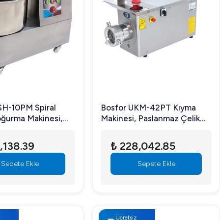
SH-10PM Spiral
Bosfor UKM-42PT Kıyma
ğurma Makinesi,
Makinesi, Paslanmaz Çelik
li, Paslanmaz Çelik
Gövde ve Kafalı, No:42,
 10 kg Hamur
Trifaze
,138.39
₺ 228,042.85
li, Monofaze
Sepete Ekle
Sepete Ekle
z
Ücretsiz