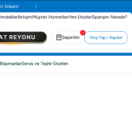
it İmkanı!
rimdekiler
İletişim
Müşteri Hizmetleri
Yeni Ürünler
Siparişim Nerede?
0
Sepetim
Giriş Yap / Kaydol
Ekipmanlar
Servis ve Teşhir Ürünleri