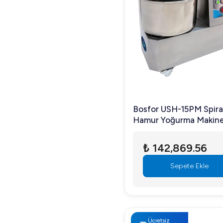
Bosfor USH-15PM Spira
Hamur Yoğurma Makine
Tek Devirli, Paslanmaz 
Gövdeli, 18 kg Hamur
₺ 142,869.56
Kapasiteli, Monofaze
Sepete Ekle
Ücretsiz