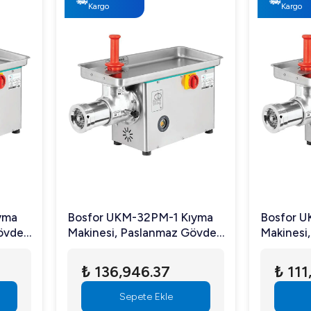
Kargo
Kargo
yma
Bosfor UKM-32PM-1 Kıyma
Bosfor U
övde
Makinesi, Paslanmaz Gövde
Makinesi
falı,
ve Paslanmaz Döküm Kafalı,
ve Pasla
No:32, Monofaze
No:22, Tr
₺ 136,946.37
₺ 111
Sepete Ekle