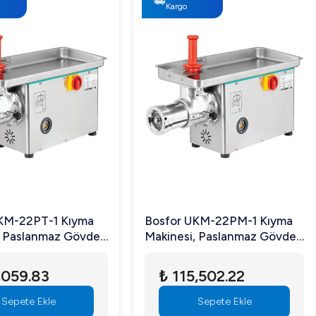
Kargo
KM-22PT-1 Kıyma
Bosfor UKM-22PM-1 Kıyma
, Paslanmaz Gövde
Makinesi, Paslanmaz Gövde
nmaz Döküm Kafalı,
ve Paslanmaz Döküm Kafalı,
ifaze
No:22, Monofaze
,059.83
₺ 115,502.22
Sepete Ekle
Sepete Ekle