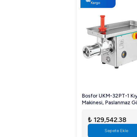
Kargo
Bosfor UKM-32PT-1 Kı
Makinesi, Paslanmaz G
ve Paslanmaz Döküm Ka
No:32, Trifaze
₺ 129,542.38
Sepete Ekle