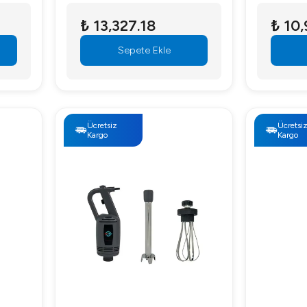
Blender
₺ 13,327.18
₺ 10,
Sepete Ekle
Ücretsiz
Ücretsi
Kargo
Kargo