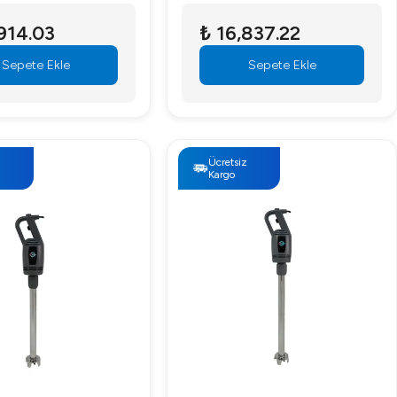
Blender
914.03
₺ 16,837.22
Sepete Ekle
Sepete Ekle
z
Ücretsiz
Kargo