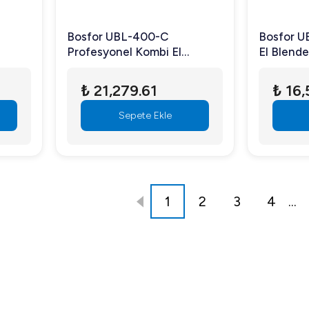
Bosfor UBL-400-C
Bosfor U
Profesyonel Kombi El
El Blende
Blender
₺ 21,279.61
₺ 16,
Sepete Ekle
1
2
3
4
...