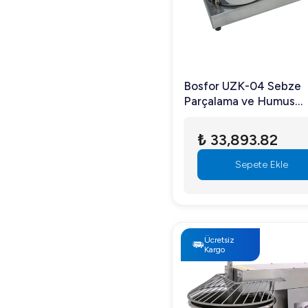
Bosfor UZK-04 Sebze
Parçalama ve Humus
Makinesi, 5 lt Kapasiteli
Monofaze, 0,75 kw
₺ 33,893.82
Sepete Ekle
Ücretsiz
Kargo