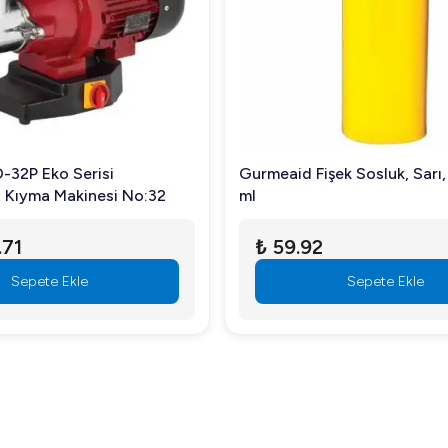
kaç basit adımda temizleyebilirsiniz. Ayrıca, tasarımı sayesinde p
iyesini minimuma indirgeyecek şekilde tasarlanmıştır.
-32P Eko Serisi
Gurmeaid Fişek Sosluk, Sarı,
özelleştirilmiş, verimli ve güvenli bir çözüm sunmaktadır. Detay
 Kıyma Makinesi No:32
ml
.71
₺ 59.92
Sepete Ekle
Sepete Ekle