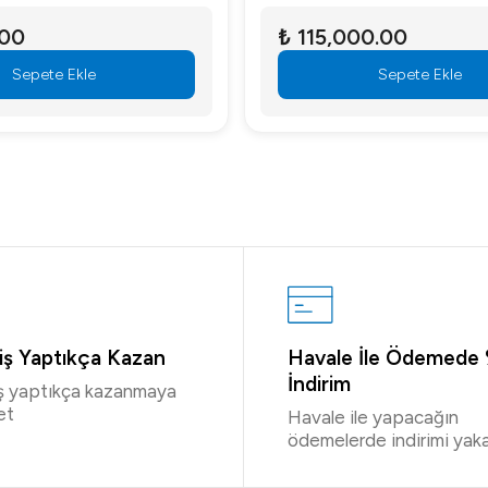
.00
₺ 115,000.00
Sepete Ekle
Sepete Ekle
riş Yaptıkça Kazan
Havale İle Ödemede
İndirim
iş yaptıkça kazanmaya
et
Havale ile yapacağın
ödemelerde indirimi yaka