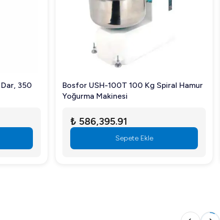
arçaların sökülüp takılması oldukça kolaydır.
 Dar, 350
Bosfor USH-100T 100 Kg Spiral Hamur
ları incelemek ve kullanımınıza uygun aksesuarları
Yoğurma Makinesi
₺ 586,395.91
Sepete Ekle