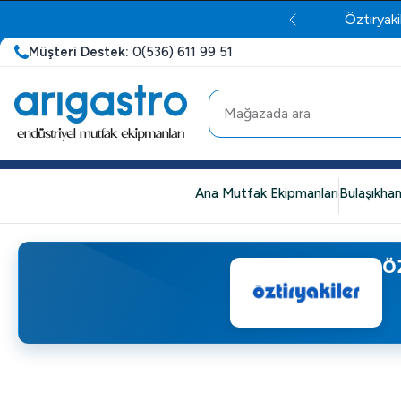
Öztiryaki
Müşteri Destek:
0(536) 611 99 51
Ana Mutfak Ekipmanları
Bulaşıkhan
Ö