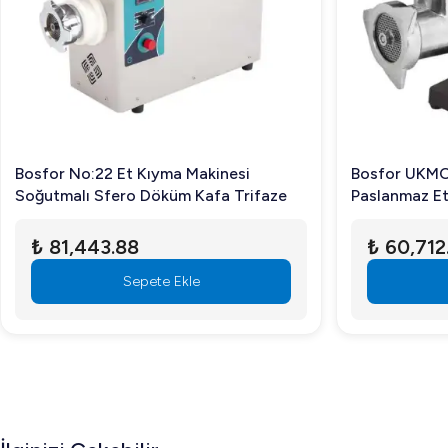
Makinenin temizliğini nasıl yapabilirim?
Paslanmaz çelik kazanı ve çatalı sayesinde, makinenizi bir
Gürültü seviyesi nasıl?
Bosfor UHMK-100M, çalışma esnasında ses ve gürültü sev
Bosfor No:22 Et Kıyma Makinesi
Bosfor UKMO
Bosfor UHMK-100M, endüstriyel mutfak ihtiyaçlarına göre 
Soğutmalı Sfero Döküm Kafa Trifaze
Paslanmaz Et
öğrenmek için bizi arayın veya web sitemizi ziyaret edin.
₺ 81,443.88
₺ 60,712
Sepete Ekle