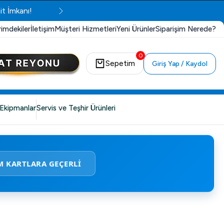
it İmkanı!
rimdekiler
İletişim
Müşteri Hizmetleri
Yeni Ürünler
Siparişim Nerede?
0
Sepetim
Giriş Yap / Kaydol
Ekipmanlar
Servis ve Teşhir Ürünleri
M KARTLARA GEÇERLİ