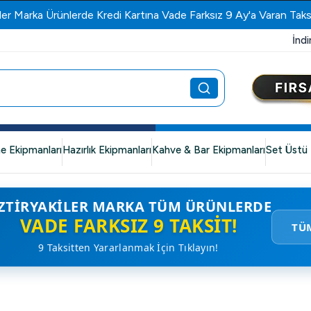
ler Marka Ürünlerde Kredi Kartına Vade Farksız 9 Ay'a Varan Taks
İndi
e Ekipmanları
Hazırlık Ekipmanları
Kahve & Bar Ekipmanları
Set Üstü 
ZTIRYAKILER MARKA TÜM ÜRÜNLERDE
VADE FARKSIZ 9 TAKSIT!
TÜ
9 Taksitten Yararlanmak İçin Tıklayın!