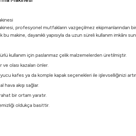
rma Makinesi
kinesi
, profesyonel mutfakların vazgeçilmez ekipmanlarından biri ol
cak bu makine, dayanıklı yapısıyla da uzun süreli kullanım imkânı sun
lü kullanım için paslanmaz çelik malzemelerden üretilmiştir.
ve olası kazaları önler.
ucu kafes ya da komple kapak seçenekleri ile işlevselliğinizi artır
al hava akışı sağlar.
ahat bir ortam yaratır.
emizliği oldukça basittir.