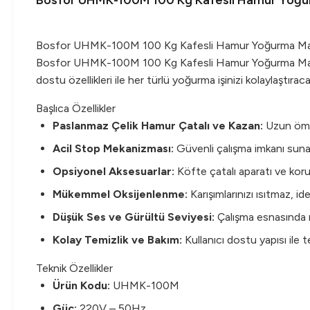
Bosfor UHMK-100M 100 Kg Kafesli Hamur Yoğu
Bosfor UHMK-100M 100 Kg Kafesli Hamur Yoğurma Ma
Bosfor UHMK-100M 100 Kg Kafesli Hamur Yoğurma Makinesi
dostu özellikleri ile her türlü yoğurma işinizi kolaylaştıra
Başlıca Özellikler
Paslanmaz Çelik Hamur Çatalı ve Kazan:
Uzun ömür
Acil Stop Mekanizması:
Güvenli çalışma imkanı sunar 
Opsiyonel Aksesuarlar:
Köfte çatalı aparatı ve koruy
Mükemmel Oksijenlenme:
Karışımlarınızı ısıtmaz, ide
Düşük Ses ve Gürültü Seviyesi:
Çalışma esnasında r
Kolay Temizlik ve Bakım:
Kullanıcı dostu yapısı ile t
Teknik Özellikler
Ürün Kodu:
UHMK-100M
Güç:
220V – 50Hz