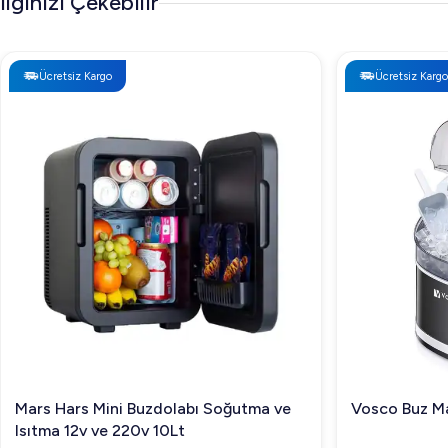
İlginizi Çekebilir
Ücretsiz Kargo
Ücretsiz Kargo
Mars Hars Mini Buzdolabı Soğutma ve
Vosco Buz Ma
Isıtma 12v ve 220v 10Lt