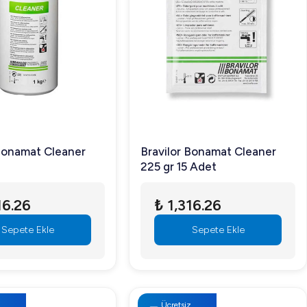
 Bonamat Cleaner
Bravilor Bonamat Cleaner
225 gr 15 Adet
16.26
₺ 1,316.26
Sepete Ekle
Sepete Ekle
z
Ücretsiz