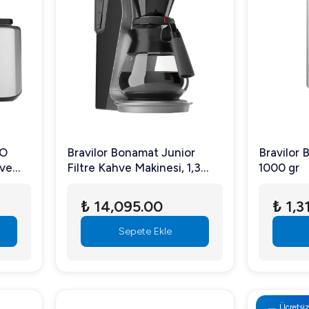
SO
Bravilor Bonamat Junior
Bravilor
hve
Filtre Kahve Makinesi, 1,3
1000 gr
ulu
litre
₺ 14,095.00
₺ 1,3
Sepete Ekle
Ücretsi