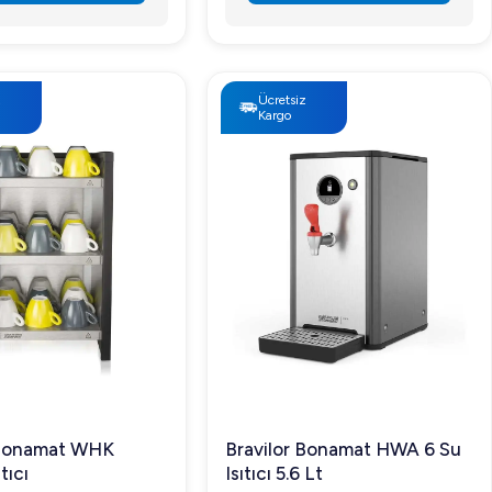
z
Ücretsiz
Kargo
 Bonamat WHK
Bravilor Bonamat HWA 6 Su
tıcı
Isıtıcı 5.6 Lt