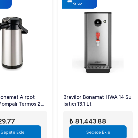
Kargo
Bonamat Airpot
Bravilor Bonamat HWA 14 Su
Pompalı Termos 2,2
Isıtıcı 13.1 Lt
29.77
₺ 81,443.88
Sepete Ekle
Sepete Ekle