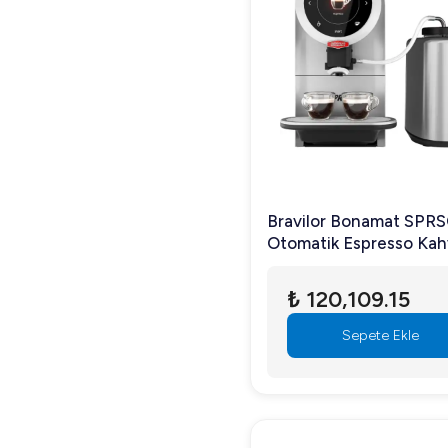
Bravilor Bonamat SPR
Otomatik Espresso Ka
Makinesi, Süt Soğutuc
₺ 120,109.15
Sepete Ekle