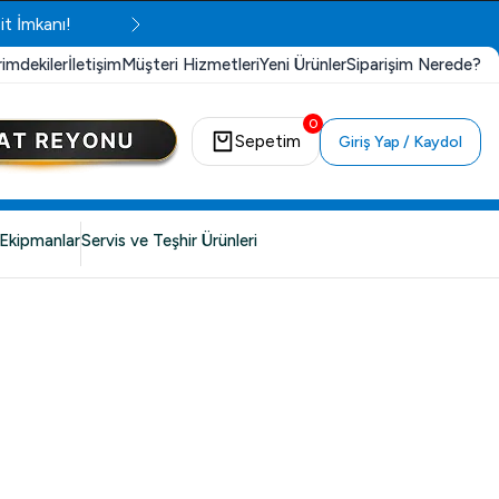
it İmkanı!
rimdekiler
İletişim
Müşteri Hizmetleri
Yeni Ürünler
Siparişim Nerede?
0
Sepetim
Giriş Yap / Kaydol
Ekipmanlar
Servis ve Teşhir Ürünleri