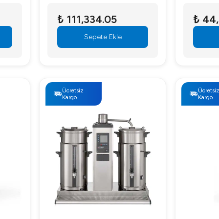
₺ 111,334.05
₺ 44
Sepete Ekle
Ücretsiz
Ücretsi
Kargo
Kargo