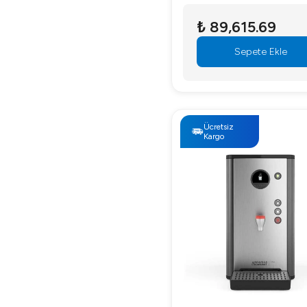
₺ 89,615.69
Sepete Ekle
Ücretsiz
Kargo