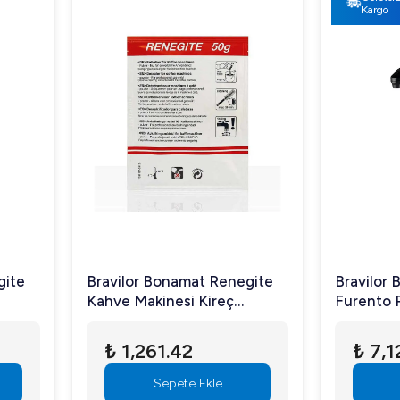
Kargo
gite
Bravilor Bonamat Renegite
Bravilor 
Kahve Makinesi Kireç
Furento 
Çözücü 750 gr, 15 Adet
Lt
₺ 1,261.42
₺ 7,1
Sepete Ekle