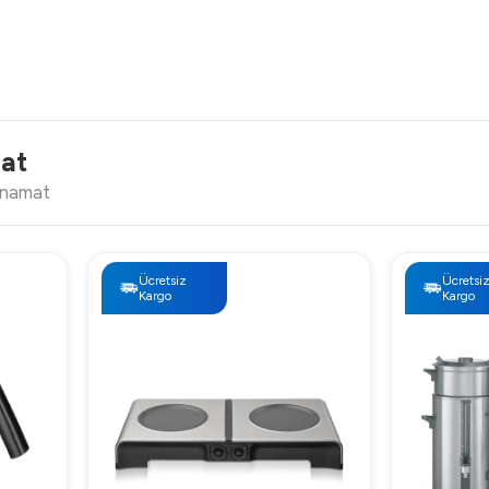
mat
onamat
Ücretsiz
Ücretsi
Kargo
Kargo