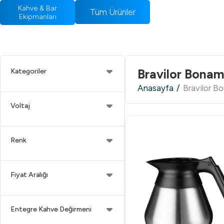
Kahve & Bar
Tüm Ürünler
Ekipmanları
Bravilor Bona
Kategoriler
Anasayfa
/
Bravilor B
Voltaj
Renk
Fiyat Aralığı
Entegre Kahve Değirmeni