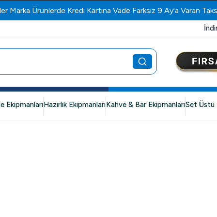
ler Marka Ürünlerde Kredi Kartına Vade Farksız 9 Ay'a Varan Taks
İndi
e Ekipmanları
Hazırlık Ekipmanları
Kahve & Bar Ekipmanları
Set Üstü 