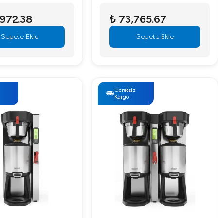
,972.38
₺ 73,765.67
Sepete Ekle
Sepete Ekle
z
Ücretsiz
Kargo