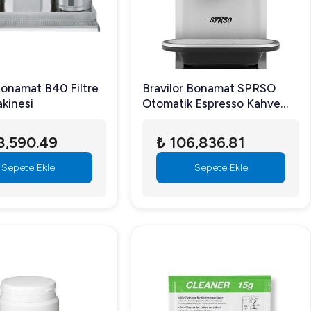
Bonamat B40 Filtre
Bravilor Bonamat SPRSO
kinesi
Otomatik Espresso Kahve
Makinesi
8,590.49
₺ 106,836.81
Sepete Ekle
Sepete Ekle