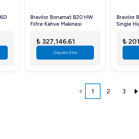
 6D
Bravilor Bonamat B20 HW
Bravilor
Filtre Kahve Makinesi
Single Hi
Makinesi
₺ 327,146.61
₺ 201
Sepete Ekle
1
2
3