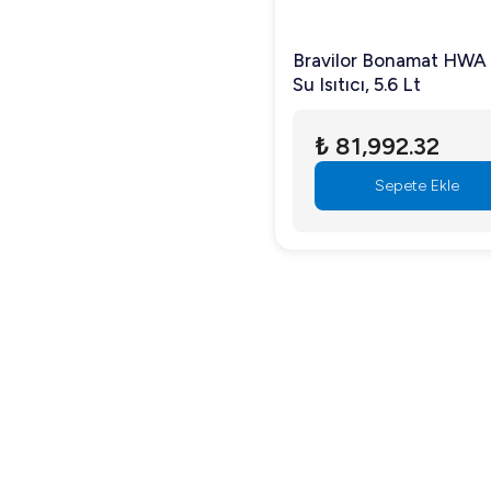
Bravilor Bonamat HWA
Su Isıtıcı, 5.6 Lt
₺ 81,992.32
Sepete Ekle