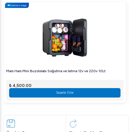
Filtre Kahve Makinesi.
Ücretsiz Kargo
Küçük ofislerden büyük restoranlara kadar her boyutta
işletmeye uygun olan bu makineyi hemen sipariş edin ve
üstün kahve deneyimini yaşayın!
Mars Hars Mini Buzdolabı Soğutma ve Isıtma 12v ve 220v 10Lt
₺ 4,500.00
Sepete Ekle