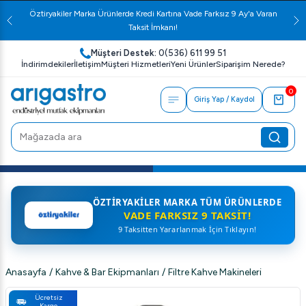
Öztiryakiler Marka Ürünlerde Kredi Kartına Vade Farksız 9 Ay'a Varan
Taksit İmkanı!
Müşteri Destek:
0(536) 611 99 51
İndirimdekiler
İletişim
Müşteri Hizmetleri
Yeni Ürünler
Siparişim Nerede?
0
Giriş Yap / Kaydol
ÖZTIRYAKILER MARKA TÜM ÜRÜNLERDE
VADE FARKSIZ 9 TAKSIT!
9 Taksitten Yararlanmak İçin Tıklayın!
Anasayfa
/
Kahve & Bar Ekipmanları
/
Filtre Kahve Makineleri
Ücretsiz
Kargo