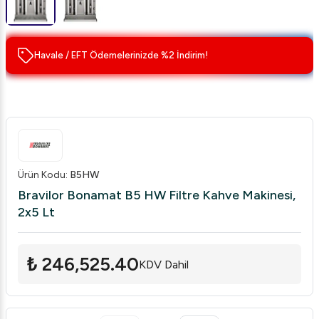
Havale / EFT Ödemelerinizde %2 İndirim!
Ürün Kodu
:
B5HW
Bravilor Bonamat B5 HW Filtre Kahve Makinesi,
2x5 Lt
₺ 246,525.40
KDV Dahil