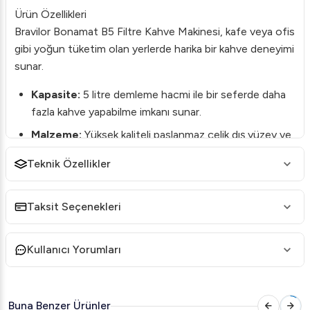
Ürün Özellikleri
Bravilor Bonamat B5 Filtre Kahve Makinesi, kafe veya ofis
gibi yoğun tüketim olan yerlerde harika bir kahve deneyimi
sunar.
Kapasite:
5 litre demleme hacmi ile bir seferde daha
fazla kahve yapabilme imkanı sunar.
Malzeme:
Yüksek kaliteli paslanmaz çelik dış yüzey ve
sıcaklığı koruyan iç filtre.
Teknik Özellikler
Enerji Verimliliği:
Düşük enerji tüketimi ile çevre
dostu performans.
Taksit Seçenekleri
Kolay Kullanım:
Kullanıcı dostu kontrol paneli ile basit
ve hızlı işlem.
Kullanıcı Yorumları
Tazelik Göstergesi:
Demlenen kahvenin taze
kalmasını sağlamak için optimize edilmiştir.
Detaylı Açıklama
Buna Benzer Ürünler