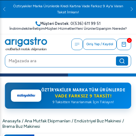
Öztiryakiler Marka Ürünlerde Kredi Kartına Vade Farksız 9 Ay'a Varan
Taksit İmkanı!
Müşteri Destek:
0(536) 611 99 51
İndirimdekiler
İletişim
Müşteri Hizmetleri
Yeni Ürünler
Siparişim Nerede?
0
Giriş Yap / Kaydol
ÖZTIRYAKILER MARKA TÜM ÜRÜNLERDE
VADE FARKSIZ 9 TAKSIT!
9 Taksitten Yararlanmak İçin Tıklayın!
Anasayfa
/
Ana Mutfak Ekipmanları
/
Endüstriyel Buz Makinesi
/
Brema Buz Makinesi