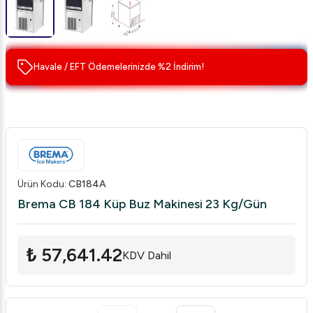
Havale / EFT Ödemelerinizde %2 İndirim!
Ürün Kodu
:
CB184A
Brema CB 184 Küp Buz Makinesi 23 Kg/Gün
₺ 57,641.42
KDV Dahil