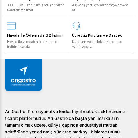
3000 TL ve üzeri tüm siparişlerinizde
Alışveriş yaptıkça kazanmaya devam
3. Enerji tüketimi nasıldır?
ücretsiz teslimat.
et
0,32 kW güç tüketimi ile enerji verimliliği yüksek bir
makinadır ve işletme maliyetlerini azaltır.
Havale İle Ödemede %2 İndirim
Ücretsiz Kurulum ve Destek
Sonuç olarak, Brema CB 184 Küp Buz Makinesi, yüksek
Havale ile yapacağın ödemelerde
Kurulum ve destek süreçlerinde
indirimi yakala
yanınızdayız.
kapasitesi ve verimliliği ile işletmelerdeki en büyük
destekçilerden biri olmaya adaydır. Hızlı, güvenilir ve
dayanıklı bir buz üretim çözümü için bu ürünü tercih
edebilirsiniz.
Arı Gastro, Profesyonel ve Endüstriyel mutfak sektörünün e-
ticaret platformudur. Arı Gastro'da başta yerli markaların
tamamı olmak üzere, dünya çapında endüstriyel mutfak
sektöründe yer edinmiş yüzlerce markayı, binlerce ürünü