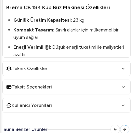
Brema CB 184 Küp Buz Makinesi Özellikleri
Günlük Üretim Kapasitesi:
23 kg
Kompakt Tasarım:
Sınırlı alanlar için mükemmel bir
uyum sağlar
Enerji Verimliliği:
Düşük enerji tüketimi ile maliyetleri
azaltır
Kullanıcı Dostu:
Kolay bakım ve temizlik özellikleri
Teknik Özellikler
sunar
Yenilikçi Teknoloji:
Kesintisiz buz üretimi sağlar
Taksit Seçenekleri
Brema CB 184 Küp Buz Makinesi Teknik Detayları
Kullanıcı Yorumları
Model:
CB 184
Kapasite:
23 kg/gün
Hazne Kapasitesi:
4 kg
Buna Benzer Ürünler