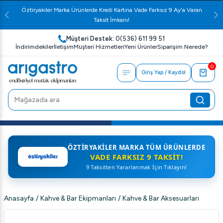
Öztiryakiler Marka Ürünlerde Kredi Kartına Vade Farksız 9 Ay'a Varan
Taksit İmkanı!
Müşteri Destek:
0(536) 611 99 51
İndirimdekiler
İletişim
Müşteri Hizmetleri
Yeni Ürünler
Siparişim Nerede?
0
Giriş Yap / Kaydol
ÖZTIRYAKILER MARKA TÜM ÜRÜNLERDE
VADE FARKSIZ 9 TAKSIT!
9 Taksitten Yararlanmak İçin Tıklayın!
Anasayfa
/
Kahve & Bar Ekipmanları
/
Kahve & Bar Aksesuarları