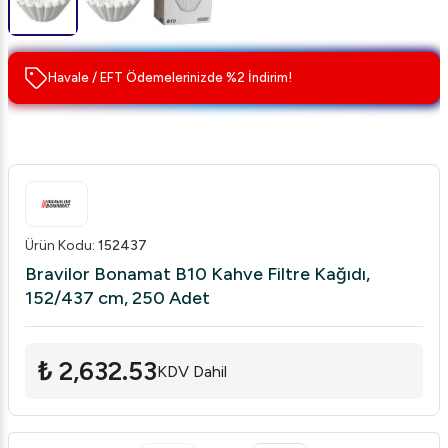
Havale / EFT Ödemelerinizde %2 İndirim!
Ürün Kodu
:
152437
Bravilor Bonamat B10 Kahve Filtre Kağıdı,
152/437 cm, 250 Adet
₺ 2,632.53
KDV Dahil