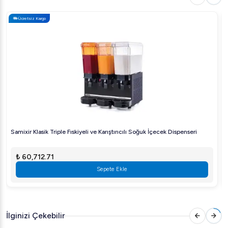
kullanılabilirlik sunar.
Ücretsiz Kargo
Uyumlu Tasarım:
Bravilor Bonamat B10 kahve
makineleriyle tam uyumlu olarak tasarlanmıştır.
Tavsiyeler:
Kahvenizi hazırlarken ideal su sıcaklığını ve öğütme
derecesini tercih ederek, Bravilor Bonamat filtre kağıdı ile
daha yoğun bir lezzet elde edebilirsiniz. İster evde, ister
işletmenizde olsun, her demleme anında mükemmel
sonuçlar için Bravilor Bonamat B10 filtre kağıdını deneyin!
Samixir Klasik Triple Fıskiyeli ve Karıştırıcılı Soğuk İçecek Dispenseri
₺ 60,712.71
Sepete Ekle
İlginizi Çekebilir