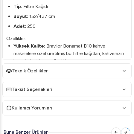
Tip:
Filtre Kağıdı
Boyut:
152/437 cm
Adet:
250
Özellikler:
Yüksek Kalite:
Bravilor Bonamat B10 kahve
makinelere özel üretilmiş bu filtre kağıtları, kahvenizin
lezzetini mükemmelleştirir.
Teknik Özellikler
Mükemmel Filtreleme:
Kahvenizden maksimum
aroma ve lezzeti elde etmenizi sağlarken, sediment ve
tortu bırakmaz.
Taksit Seçenekleri
Dayanıklı Malzeme:
Özel yapısı sayesinde su akışını
optimize eder ve yırtılmalara karşı dayanıklıdır.
Kullanıcı Yorumları
Kullanım Avantajları:
Kolay Kullanım:
Her bir paket içerisinde 250 adet
filtre kağıdı bulunur, bu sayede uzun süreli
Buna Benzer Ürünler