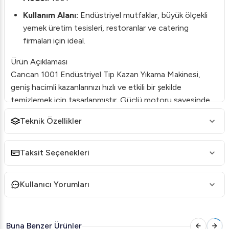
Kullanım Alanı:
Endüstriyel mutfaklar, büyük ölçekli
yemek üretim tesisleri, restoranlar ve catering
firmaları için ideal.
Ürün Açıklaması
Cancan 1001 Endüstriyel Tip Kazan Yıkama Makinesi,
geniş hacimli kazanlarınızı hızlı ve etkili bir şekilde
temizlemek için tasarlanmıştır. Güçlü motoru sayesinde
derinlemesine temizlik sağlar ve hijyen standartlarını en
Teknik Özellikler
üst düzeyde tutmanıza yardımcı olur.
Avantajları
Taksit Seçenekleri
Zaman Tasarrufu:
Yüksek yıkama kapasitesi
sayesinde zamandan tasarruf edin.
Kullanıcı Yorumları
Enerji Verimliliği:
Düşük enerji tüketimi ile uzun
vadede maliyetlerinizi azaltır.
Kolay Kullanım:
Kullanıcı dostu kontrol paneli ile
Buna Benzer Ürünler