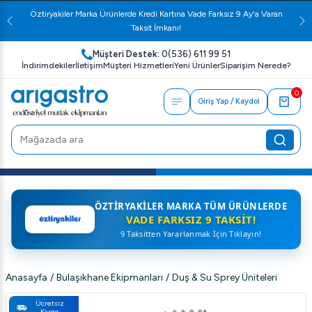
Öztiryakiler Marka Ürünlerde Kredi Kartına Vade Farksız 9 Ay'a Varan
Taksit İmkanı!
Müşteri Destek:
0(536) 611 99 51
İndirimdekiler
İletişim
Müşteri Hizmetleri
Yeni Ürünler
Siparişim Nerede?
0
Giriş Yap / Kaydol
ÖZTIRYAKILER MARKA TÜM ÜRÜNLERDE
VADE FARKSIZ 9 TAKSIT!
9 Taksitten Yararlanmak İçin Tıklayın!
Anasayfa
/
Bulaşıkhane Ekipmanları
/
Duş & Su Sprey Üniteleri
Ücretsiz
Kargo