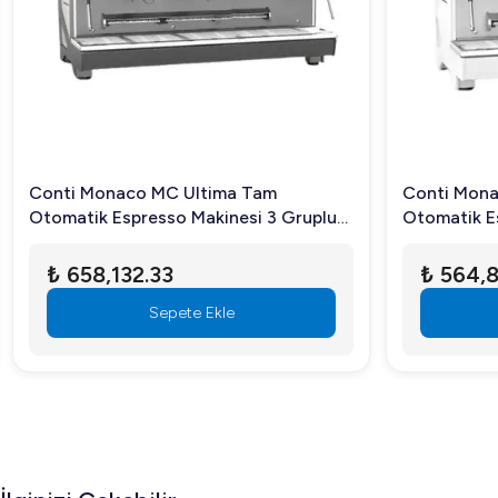
Sıkça Sorulan Sorular
1.
Nuova Simonelli Appia Life kaç kahve hazırlayabili
Günlük olarak 250 cappuccino hazırlama kapasitesine 
2.
Makineyi kimler tercih etmelidir?
Restoranlar, oteller, kahve dükkânı zincirleri ve cateri
Conti Monaco MC Ultima Tam
Conti Monac
Otomatik Espresso Makinesi 3 Gruplu
Otomatik Esp
3.
Enerji tasarrufu sağlayan özellikleri nelerdir?
Gri
Beyaz
₺ 658,132.33
₺ 564,8
DRYTEX THERMICAL teknoloji yalıtımı sayesinde enerj
Sepete Ekle
Nuova Simonelli Appia Life Tall Cup Tam Otomatik Espres
kullanıma uygun, verimli ve enerji tasarruflu bu ürünü he