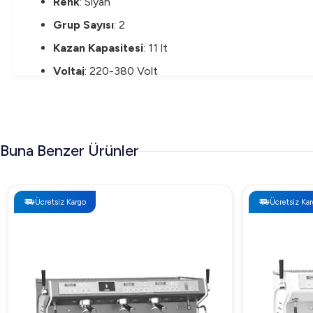
Renk
: Siyah
Grup Sayısı
: 2
Kazan Kapasitesi
: 11 lt
Voltaj
: 220-380 Volt
Güç
: 3000 Watt
Boyutlar (GxDxY)
: 78,5 cm x 54,5 cm x 53 cm
Nuova Simonelli Appia Life Tall Cup Tam Otomat
Buna Benzer Ürünler
Nuova Simonelli Appia Life makinesinin fiyatı; teknik öz
karşılamak üzere çeşitli fiyatlandırma seçeneklerini inceley
Ücretsiz Kargo
Ücretsiz Kargo
Nuova Simonelli Appia Life Tall Cup Tam Otoma
Nuova Simonelli Appia Life Tall Cup, kahve sektöründe yük
günlük performanslarını artırırken hızlı ve eşit kahve yapı
Modern ve estetik tasarımı da işletmenizin dekoruna m