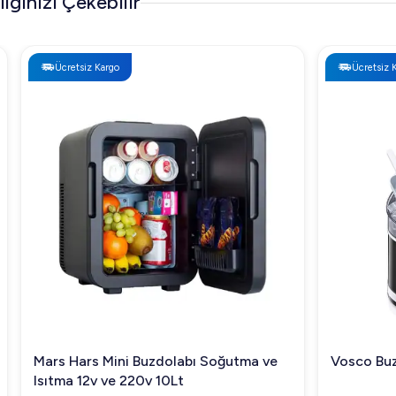
İlginizi Çekebilir
Ücretsiz Kargo
Ücretsiz Kargo
Mars Hars Mini Buzdolabı Soğutma ve
Vosco Buz Ma
Isıtma 12v ve 220v 10Lt