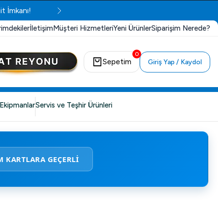
it İmkanı!
rimdekiler
İletişim
Müşteri Hizmetleri
Yeni Ürünler
Siparişim Nerede?
0
Sepetim
Giriş Yap / Kaydol
Ekipmanlar
Servis ve Teşhir Ürünleri
M KARTLARA GEÇERLİ