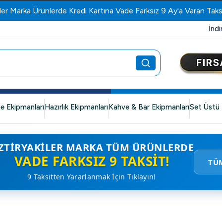
ler Marka Ürünlerde Kredi Kartına Vade Farksız 9 Ay'a Varan Taks
İndi
e Ekipmanları
Hazırlık Ekipmanları
Kahve & Bar Ekipmanları
Set Üstü 
ZTIRYAKILER MARKA TÜM ÜRÜNLERDE
VADE FARKSIZ 9 TAKSIT!
TÜ
9 Taksitten Yararlanmak İçin Tıklayın!